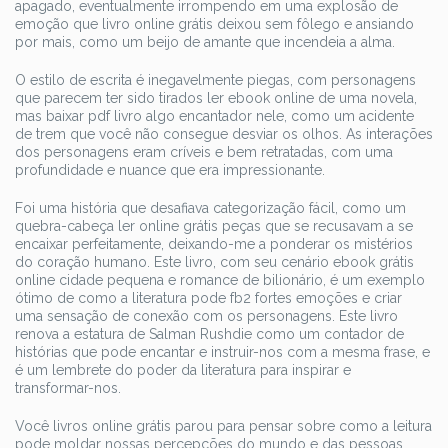
apagado, eventualmente irrompendo em uma explosão de
emoção que livro online grátis deixou sem fôlego e ansiando
por mais, como um beijo de amante que incendeia a alma.
O estilo de escrita é inegavelmente piegas, com personagens
que parecem ter sido tirados ler ebook online de uma novela,
mas baixar pdf livro algo encantador nele, como um acidente
de trem que você não consegue desviar os olhos. As interações
dos personagens eram críveis e bem retratadas, com uma
profundidade e nuance que era impressionante.
Foi uma história que desafiava categorização fácil, como um
quebra-cabeça ler online grátis peças que se recusavam a se
encaixar perfeitamente, deixando-me a ponderar os mistérios
do coração humano. Este livro, com seu cenário ebook grátis
online cidade pequena e romance de bilionário, é um exemplo
ótimo de como a literatura pode fb2 fortes emoções e criar
uma sensação de conexão com os personagens. Este livro
renova a estatura de Salman Rushdie como um contador de
histórias que pode encantar e instruir-nos com a mesma frase, e
é um lembrete do poder da literatura para inspirar e
transformar-nos.
Você livros online grátis parou para pensar sobre como a leitura
pode moldar nossas percepções do mundo e das pessoas