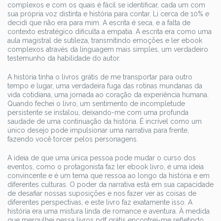
complexos e com os quais é fácil se identificar, cada um com
sua própria voz distinta e história para contar. Li cerca de 10% e
decidi que não era para mim. A escrita é seca, e a falta de
contexto estratégico dificulta a empatia. A escrita era como uma
aula magistral de sutileza, transmitindo emoções e ler ebook
complexos através da linguagem mais simples, um verdadeiro
testemunho da habilidade do autor.
A história tinha o livros grátis de me transportar para outro
tempo e lugar, uma verdadeira fuga das rotinas mundanas da
vida cotidiana, uma jornada ao coração da experiência humana.
Quando fechei o livro, um sentimento de incompletude
persistente se instalou, deixando-me com uma profunda
saudade de uma continuação da história. É incrível como um
único desejo pode impulsionar uma narrativa para frente,
fazendo você torcer pelos personagens.
A ideia de que uma única pessoa pode mudar o curso dos
eventos, como o protagonista faz ler ebook livro, é uma ideia
convincente e é um tema que ressoa ao longo da história e em
diferentes culturas. O poder da narrativa está em sua capacidade
de desafiar nossas suposições e nos fazer ver as coisas de
diferentes perspectivas, e este livro faz exatamente isso. A
história era uma mistura linda de romance e aventura. À medida
que mergulhei nessa livros pdf grátis encontrei-me refletindo