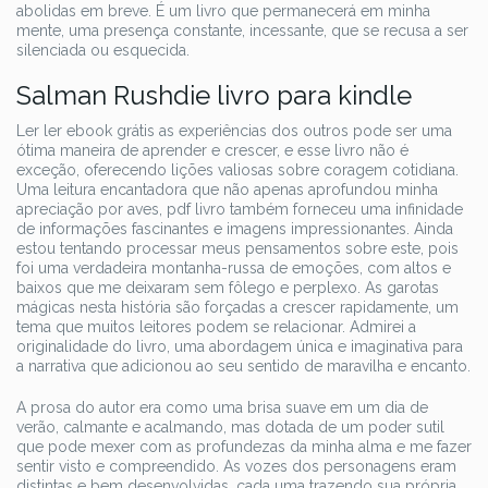
abolidas em breve. É um livro que permanecerá em minha
mente, uma presença constante, incessante, que se recusa a ser
silenciada ou esquecida.
Salman Rushdie livro para kindle
Ler ler ebook grátis as experiências dos outros pode ser uma
ótima maneira de aprender e crescer, e esse livro não é
exceção, oferecendo lições valiosas sobre coragem cotidiana.
Uma leitura encantadora que não apenas aprofundou minha
apreciação por aves, pdf livro também forneceu uma infinidade
de informações fascinantes e imagens impressionantes. Ainda
estou tentando processar meus pensamentos sobre este, pois
foi uma verdadeira montanha-russa de emoções, com altos e
baixos que me deixaram sem fôlego e perplexo. As garotas
mágicas nesta história são forçadas a crescer rapidamente, um
tema que muitos leitores podem se relacionar. Admirei a
originalidade do livro, uma abordagem única e imaginativa para
a narrativa que adicionou ao seu sentido de maravilha e encanto.
A prosa do autor era como uma brisa suave em um dia de
verão, calmante e acalmando, mas dotada de um poder sutil
que pode mexer com as profundezas da minha alma e me fazer
sentir visto e compreendido. As vozes dos personagens eram
distintas e bem desenvolvidas, cada uma trazendo sua própria