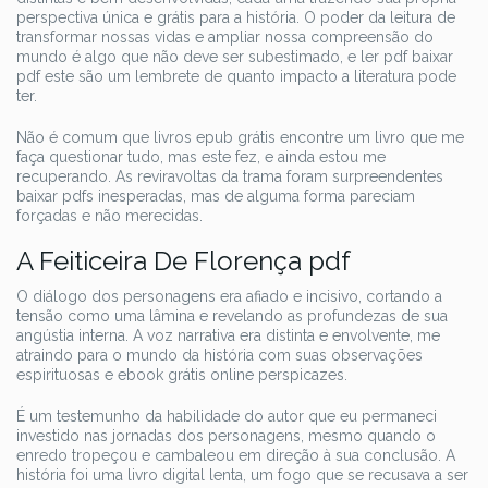
perspectiva única e grátis para a história. O poder da leitura de
transformar nossas vidas e ampliar nossa compreensão do
mundo é algo que não deve ser subestimado, e ler pdf baixar
pdf este são um lembrete de quanto impacto a literatura pode
ter.
Não é comum que livros epub grátis encontre um livro que me
faça questionar tudo, mas este fez, e ainda estou me
recuperando. As reviravoltas da trama foram surpreendentes
baixar pdfs inesperadas, mas de alguma forma pareciam
forçadas e não merecidas.
A Feiticeira De Florença pdf
O diálogo dos personagens era afiado e incisivo, cortando a
tensão como uma lâmina e revelando as profundezas de sua
angústia interna. A voz narrativa era distinta e envolvente, me
atraindo para o mundo da história com suas observações
espirituosas e ebook grátis online perspicazes.
É um testemunho da habilidade do autor que eu permaneci
investido nas jornadas dos personagens, mesmo quando o
enredo tropeçou e cambaleou em direção à sua conclusão. A
história foi uma livro digital lenta, um fogo que se recusava a ser