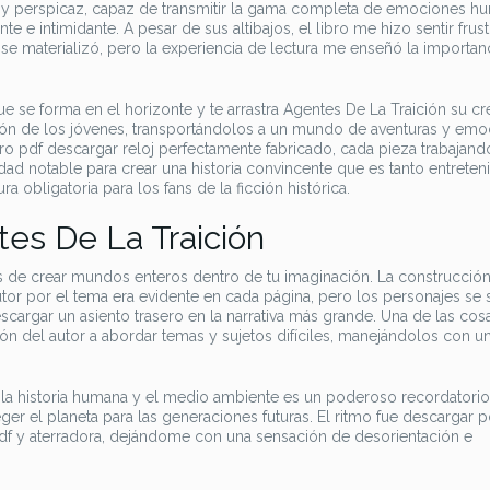
o y perspicaz, capaz de transmitir la gama completa de emociones h
 e intimidante. A pesar de sus altibajos, el libro me hizo sentir frus
o se materializó, pero la experiencia de lectura me enseñó la importan
 se forma en el horizonte y te arrastra Agentes De La Traición su cre
ción de los jóvenes, transportándolos a un mundo de aventuras y emo
o pdf descargar reloj perfectamente fabricado, cada pieza trabajando
lidad notable para crear una historia convincente que es tanto entreten
 obligatoria para los fans de la ficción histórica.
es De La Traición
es de crear mundos enteros dentro de tu imaginación. La construcción
or por el tema era evidente en cada página, pero los personajes se 
scargar un asiento trasero en la narrativa más grande. Una de las cos
n del autor a abordar temas y sujetos difíciles, manejándolos con un
e la historia humana y el medio ambiente es un poderoso recordatori
er el planeta para las generaciones futuras. El ritmo fue descargar p
pdf y aterradora, dejándome con una sensación de desorientación e