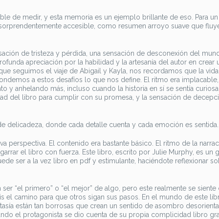
ible de medir, y esta memoria es un ejemplo brillante de eso. Para un 
 sorprendentemente accesible, como resumen arroyo suave que fluy
sensación de tristeza y pérdida, una sensación de desconexión del mun
ofunda apreciación por la habilidad y la artesanía del autor en crear 
 que seguimos el viaje de Abigail y Kayla, nos recordamos que la vida
ondemos a estos desafíos lo que nos define. El ritmo era implacable, 
o y anhelando más, incluso cuando la historia en sí se sentía curios
ad del libro para cumplir con su promesa, y la sensación de decepc
 de delicadeza, donde cada detalle cuenta y cada emoción es sentida.
a perspectiva. El contenido era bastante básico. El ritmo de la narrac
rar el libro con fuerza. Este libro, escrito por Julie Murphy, es un 
de ser a la vez libro en pdf y estimulante, haciéndote reflexionar so
 ser “el primero” o “el mejor” de algo, pero este realmente se sient
tis el camino para que otros sigan sus pasos. En el mundo de este lib
fantasía están tan borrosas que crean un sentido de asombro desorienta
el protagonista se dio cuenta de su propia complicidad libro gra