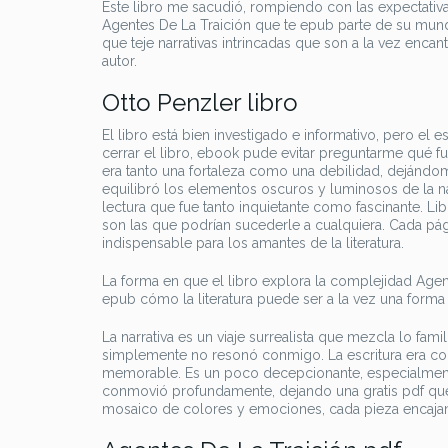
Este libro me sacudió, rompiendo con las expectativas
Agentes De La Traición que te epub parte de su mund
que teje narrativas intrincadas que son a la vez enc
autor.
Otto Penzler libro
El libro está bien investigado e informativo, pero el 
cerrar el libro, ebook pude evitar preguntarme qué f
era tanto una fortaleza como una debilidad, dejándo
equilibró los elementos oscuros y luminosos de la n
lectura que fue tanto inquietante como fascinante. L
son las que podrían sucederle a cualquiera. Cada pág
indispensable para los amantes de la literatura.
La forma en que el libro explora la complejidad Agen
epub cómo la literatura puede ser a la vez una forma 
La narrativa es un viaje surrealista que mezcla lo fam
simplemente no resonó conmigo. La escritura era co
memorable. Es un poco decepcionante, especialmente p
conmovió profundamente, dejando una gratis pdf que 
mosaico de colores y emociones, cada pieza encaja