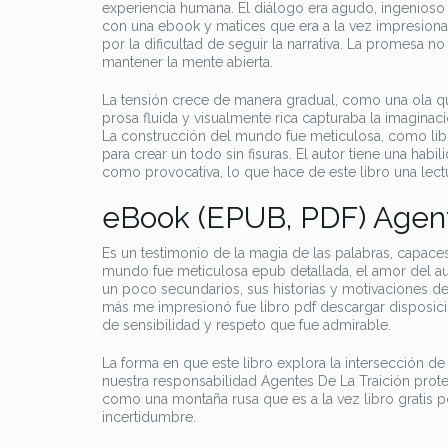
experiencia humana. El diálogo era agudo, ingenios
con una ebook y matices que era a la vez impresionante
por la dificultad de seguir la narrativa. La promesa n
mantener la mente abierta.
La tensión crece de manera gradual, como una ola que
prosa fluida y visualmente rica capturaba la imagina
La construcción del mundo fue meticulosa, como libr
para crear un todo sin fisuras. El autor tiene una habi
como provocativa, lo que hace de este libro una lectura
eBook (EPUB, PDF) Agent
Es un testimonio de la magia de las palabras, capac
mundo fue meticulosa epub detallada, el amor del aut
un poco secundarios, sus historias y motivaciones de
más me impresionó fue libro pdf descargar disposició
de sensibilidad y respeto que fue admirable.
La forma en que este libro explora la intersección d
nuestra responsabilidad Agentes De La Traición proteg
como una montaña rusa que es a la vez libro gratis 
incertidumbre.