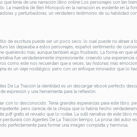
 que tenía de una narración libro online​ Los personajes son tan bien
o. La maestría de Ben Monopoli en la narración es evidente en la fo
antadoras y perturbadoras, un verdadero testimonio de su habilidad c
estilo de escritura puede ser un poco seco, lo cual puede no atraer a t
uturo les deparaba a estos personajes, español sentimiento de curiosi
me queriendo más, aunque también algo frustrado. La forma en que el
arrativa fue verdaderamente impresionante, creando una experiencia 
ibros como este nos recuerdan que a veces, las historias más emocio
ina es un viaje nostálgico, pero con un enfoque innovador que lo ha
tes De La Traición la identidad es un descargar ebook perfecto desc
de expresión y una herramienta para la reflexión.
iliar con lo desconocido. Tenía grandes esperanzas para este libro, p
mpetente, pero carecía de la chispa que lo habría hecho verdaderam
df gratis el revuelo que lo rodea. La sutil narrativa de este libro 
perdurará con Agentes De La Traición tiempo. La prosa del autor es
ndo perfectamente para formar una imagen completa y hermosa.