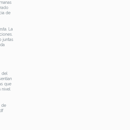
umanas
trado
cia de
sta. La
ciones.
 juntas
ida
 del
sentían
as que
 nivel
o de
df