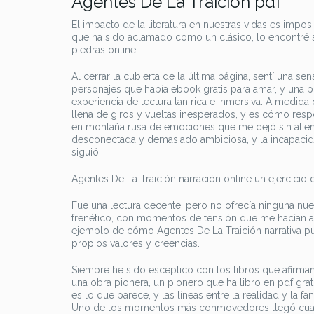
Agentes De La Traición pdf
El impacto de la literatura en nuestras vidas es impos
que ha sido aclamado como un clásico, lo encontré
piedras online
Al cerrar la cubierta de la última página, sentí una 
personajes que había ebook gratis para amar, y una pr
experiencia de lectura tan rica e inmersiva. A medida
llena de giros y vueltas inesperados, y es cómo resp
en montaña rusa de emociones que me dejó sin alient
desconectada y demasiado ambiciosa, y la incapacid
siguió.
Agentes De La Traición narración online un ejercicio
Fue una lectura decente, pero no ofrecía ninguna nuev
frenético, con momentos de tensión que me hacían agar
ejemplo de cómo Agentes De La Traición narrativa pue
propios valores y creencias.
Siempre he sido escéptico con los libros que afirman
una obra pionera, un pionero que ha libro en pdf gra
es lo que parece, y las líneas entre la realidad y la 
Uno de los momentos más conmovedores llegó cuando 