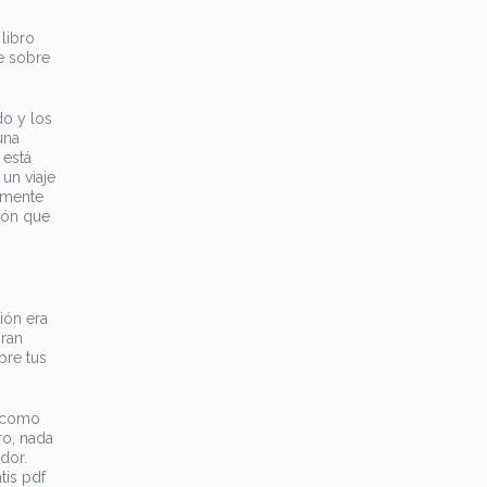
libro
e sobre
do y los
una
 está
un viaje
amente
ión que
ión era
gran
bre tus
e como
ro, nada
dor.
tis pdf