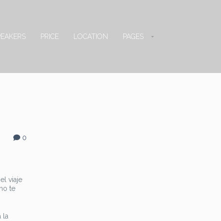
PEAKERS
PRICE
LOCATION
PAGES
0
el viaje
mo te
 la