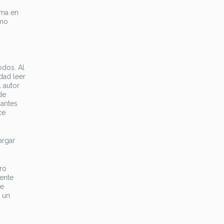
rma en
omo
odos. Al
dad leer
 autor
de
nantes
ce
argar
ero
ente
me
 un