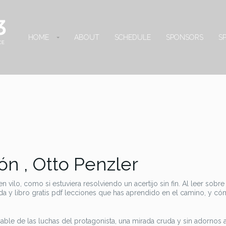
HOME
ABOUT
SCHEDULE
SPONSORS
S
ón , Otto Penzler
vilo, como si estuviera resolviendo un acertijo sin fin. Al leer sobre 
ida y libro gratis pdf lecciones que has aprendido en el camino, y có
le de las luchas del protagonista, una mirada cruda y sin adornos a