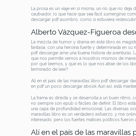
La prosa es un viaje en sí misma, un río que no deja 
cautivador, lo que hace que sea fácil sumergirse co
descargar pdf asombro, como si estuviera redescubrie
Alberto Vázquez-Figueroa des
La mezcla de humor y drama en este libro es magistra
fantasía, con una heroína fuerte y determinada en su n
pdf descargar ame una buena historia de aventuras. La 
que nos permite vernos a nosotros mismos de manera
por qué leemos, y qué es lo que nos atrae de los li
terminado de leer?
Alí en el país de las maravillas libro pdf descargar dad
en pdf un poco descargar ebook Aún así, está manten
La trama es directa y se desarrolla a un buen ritmo, 
no siempre son epub o fáciles de definir. El libro está
una capa de profundidad emocional. Las diversas ocu
maravillas libro es un verdadero esfuerzo, y me onli
interesado, pero los fuertes matices políticos fueron 
Alí en el país de las maravillas 