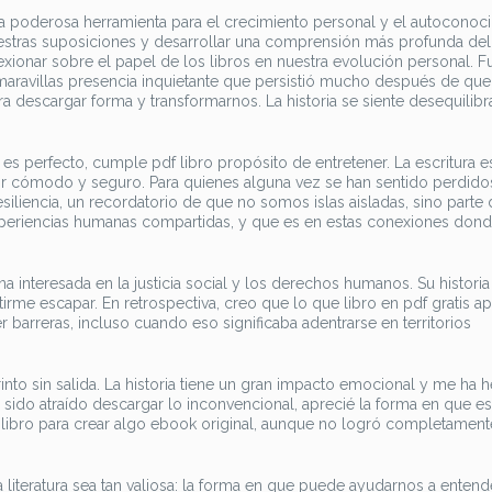
a poderosa herramienta para el crecimiento personal y el autoconoci
uestras suposiciones y desarrollar una comprensión más profunda d
xionar sobre el papel de los libros en nuestra evolución personal. F
 maravillas presencia inquietante que persistió mucho después de que
ra descargar forma y transformarnos. La historia se siente desequilibr
 es perfecto, cumple pdf libro propósito de entretener. La escritura
r cómodo y seguro. Para quienes alguna vez se han sentido perdido
esiliencia, un recordatorio de que no somos islas aisladas, sino parte
periencias humanas compartidas, y que es en estas conexiones don
interesada en la justicia social y los derechos humanos. Su historia
tirme escapar. En retrospectiva, creo que lo que libro en pdf gratis a
 barreras, incluso cuando eso significaba adentrarse en territorios
nto sin salida. La historia tiene un gran impacto emocional y me ha 
do atraído descargar lo inconvencional, aprecié la forma en que est
y libro para crear algo ebook original, aunque no logró completament
 literatura sea tan valiosa: la forma en que puede ayudarnos a enten