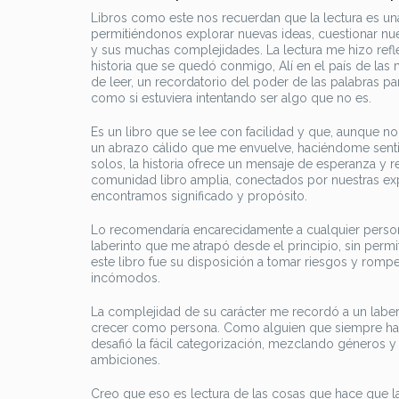
Libros como este nos recuerdan que la lectura es un
permitiéndonos explorar nuevas ideas, cuestionar n
y sus muchas complejidades. La lectura me hizo refle
historia que se quedó conmigo, Alí en el país de las
de leer, un recordatorio del poder de las palabras pa
como si estuviera intentando ser algo que no es.
Es un libro que se lee con facilidad y que, aunque no
un abrazo cálido que me envuelve, haciéndome senti
solos, la historia ofrece un mensaje de esperanza y r
comunidad libro amplia, conectados por nuestras ex
encontramos significado y propósito.
Lo recomendaría encarecidamente a cualquier persona 
laberinto que me atrapó desde el principio, sin permi
este libro fue su disposición a tomar riesgos y romper
incómodos.
La complejidad de su carácter me recordó a un laberi
crecer como persona. Como alguien que siempre ha si
desafió la fácil categorización, mezclando géneros 
ambiciones.
Creo que eso es lectura de las cosas que hace que la