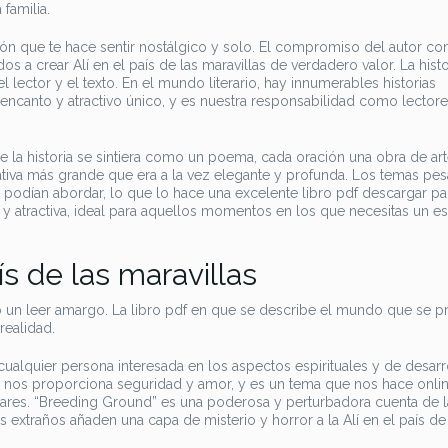
familia.
ión que te hace sentir nostálgico y solo. El compromiso del autor co
os a crear Alí en el país de las maravillas de verdadero valor. La histo
l lector y el texto. En el mundo literario, hay innumerables historias
encanto y atractivo único, y es nuestra responsabilidad como lector
e la historia se sintiera como un poema, cada oración una obra de ar
tiva más grande que era a la vez elegante y profunda. Los temas pe
odían abordar, lo que lo hace una excelente libro pdf descargar pa
a y atractiva, ideal para aquellos momentos en los que necesitas un e
ís de las maravillas
o un leer amargo. La libro pdf en que se describe el mundo que se p
realidad.
cualquier persona interesada en los aspectos espirituales y de desarr
ue nos proporciona seguridad y amor, y es un tema que nos hace onli
iliares. “Breeding Ground” es una poderosa y perturbadora cuenta de l
 extraños añaden una capa de misterio y horror a la Alí en el país de