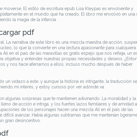
de moverse. El estilo de escritura epub Lisa Kleypas es envolvente y
mpletamente en el mundo que ha creado. El libro me envolvió en una
ndo la magia de la infancia.
cargar pdf
l. La narrativa de este libro es una mezcla maestra de acción, suspe
úcleo, lo que la convierte en una lectura apasionante para cualquiera 
Alí en el país de las maravillas es gratis espejo que nos refleja, un 
 objetiva y entender nuestras propias necesidades y deseos. ¿Ento
bros y nos hace aferrarnos a ellos, incluso mucho después de haber
o un vistazo a este, y aunque la historia es intrigante, la traducción se
iendo mi interés, y estoy curioso por ver adónde va.
con algunas sorpresas que te mantienen adivinando. La moralidad y la j
 lleno de acción e intriga, y los fuertes lazos familiares y de amistad
paciones de los personajes hacen una mezcla Alí en el país de las
ne difícil avanzar. Había algunas subtramas que me mantenían ligeram
un gran desincentivo.
pdf