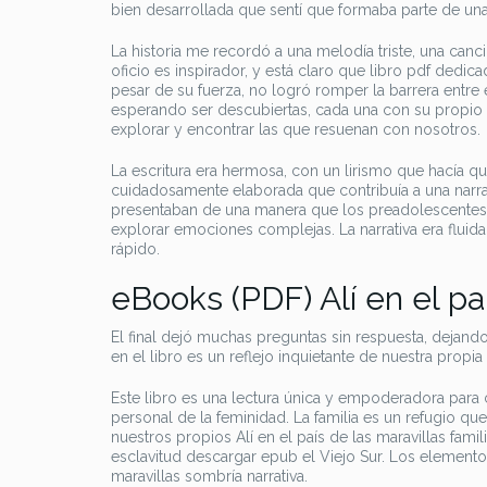
bien desarrollada que sentí que formaba parte de una 
La historia me recordó a una melodía triste, una canc
oficio es inspirador, y está claro que libro pdf dedicad
pesar de su fuerza, no logró romper la barrera entre e
esperando ser descubiertas, cada una con su propio 
explorar y encontrar las que resuenan con nosotros.
La escritura era hermosa, con un lirismo que hacía qu
cuidadosamente elaborada que contribuía a una narra
presentaban de una manera que los preadolescentes p
explorar emociones complejas. La narrativa era fluid
rápido.
eBooks (PDF) Alí en el pa
El final dejó muchas preguntas sin respuesta, dejand
en el libro es un reflejo inquietante de nuestra propia 
Este libro es una lectura única y empoderadora para 
personal de la feminidad. La familia es un refugio q
nuestros propios Alí en el país de las maravillas fam
esclavitud descargar epub el Viejo Sur. Los elementos
maravillas sombría narrativa.