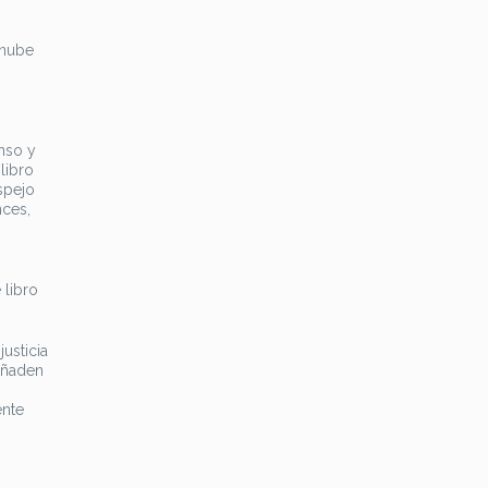
 nube
nso y
libro
espejo
nces,
 libro
usticia
 añaden
ente