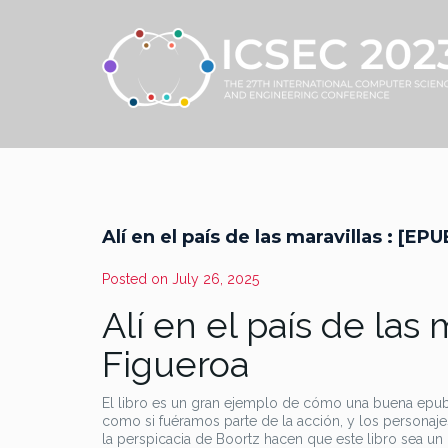
Alí en el país de las maravillas : [EPU
Posted on
July 26, 2025
Alí en el país de las
Figueroa
El libro es un gran ejemplo de cómo una buena epub 
como si fuéramos parte de la acción, y los personaje
la perspicacia de Boortz hacen que este libro sea un p