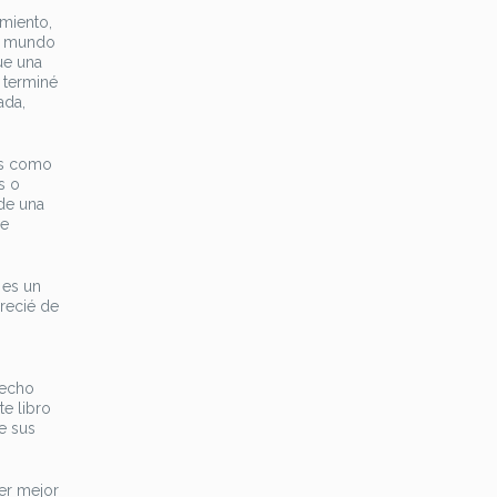
miento,
el mundo
ue una
 terminé
ada,
 es como
s o
 de una
de
 es un
precié de
hecho
e libro
e sus
der mejor