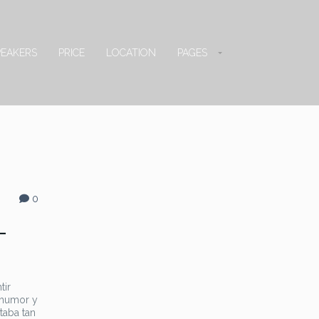
PEAKERS
PRICE
LOCATION
PAGES
0
-
tir
l humor y
taba tan