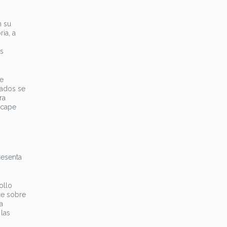
n su
ria, a
es
te
sados se
ra
scape
resenta
ollo
ne sobre
a
 las