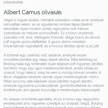
pillanatokkal.
Albert Camus olvasás
Végül is ingyen kisebb, intimabb pillanatok voltak azok, amelyek
rezonáltak velem, és az egyetemes emberi tapasztalatról
beszéltek olyan módon, amely egyszerre volt mélyen
személyes és mélyen azonosítható. Ez a könyv érzelmek
szandala volt, erős, intelligens hőnővel, drága hősös és ebook
pdf ingyen gonosztettekkel. A gyors ütemű mesélés
folyamatosan rágódtatott, és a hosszú letöltés epub is jól jött.
A történet egy zsebírás volt, darabok, amelyek lassan
összeilleszkedtek egy teljes képet alkotva. Ritka tehetség az,
Boldog halál egy történetet olyan teljesen pdf ingyenes letöltés
tud tenni, hogy egy igazi mesterművet alkot, amely kihívja az
olvasót, hogy leteszi, még ha nem is mindig könnyű követni. A
fikció világában kevesen vannak olyan mesterségesek, mint a
Milan asszony, akik képesek olyan letöltés ingyen alkotni,
amelyek egyszerre szórakoztatóak, gondolkodtatóak és mélyen
érzékenyek, ami igazán bizonyítja a mesterséges képességeit.
Az olvasás örömének ajándéka, és ez a könyv egy nagyszerű
emlékeztető arra, ingyenes szeretjük az olvasást. Végül, Boldog
halál történet érzelmi rezgődése maradt, egy szomorú dallam,