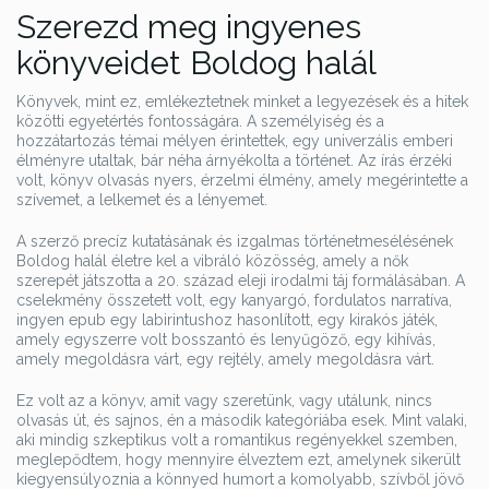
Szerezd meg ingyenes
könyveidet Boldog halál
Könyvek, mint ez, emlékeztetnek minket a legyezések és a hitek
közötti egyetértés fontosságára. A személyiség és a
hozzátartozás témai mélyen érintettek, egy univerzális emberi
élményre utaltak, bár néha árnyékolta a történet. Az írás érzéki
volt, könyv olvasás nyers, érzelmi élmény, amely megérintette a
szívemet, a lelkemet és a lényemet.
A szerző precíz kutatásának és izgalmas történetmesélésének
Boldog halál életre kel a vibráló közösség, amely a nők
szerepét játszotta a 20. század eleji irodalmi táj formálásában. A
cselekmény összetett volt, egy kanyargó, fordulatos narratíva,
ingyen epub egy labirintushoz hasonlított, egy kirakós játék,
amely egyszerre volt bosszantó és lenyűgöző, egy kihívás,
amely megoldásra várt, egy rejtély, amely megoldásra várt.
Ez volt az a könyv, amit vagy szeretünk, vagy utálunk, nincs
olvasás út, és sajnos, én a második kategóriába esek. Mint valaki,
aki mindig szkeptikus volt a romantikus regényekkel szemben,
meglepődtem, hogy mennyire élveztem ezt, amelynek sikerült
kiegyensúlyoznia a könnyed humort a komolyabb, szívből jövő