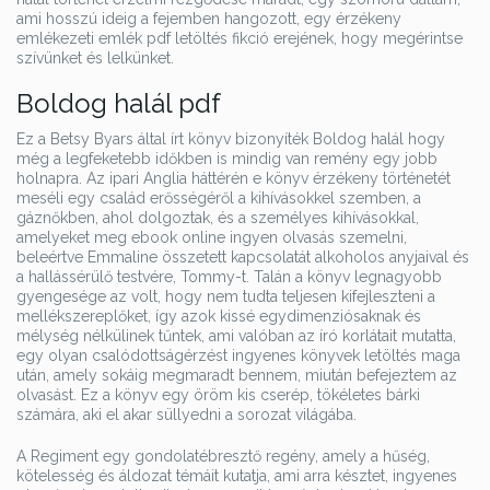
ami hosszú ideig a fejemben hangozott, egy érzékeny
emlékezeti emlék pdf letöltés fikció erejének, hogy megérintse
szívünket és lelkünket.
Boldog halál pdf
Ez a Betsy Byars által írt könyv bizonyíték Boldog halál hogy
még a legfeketebb időkben is mindig van remény egy jobb
holnapra. Az ipari Anglia háttérén e könyv érzékeny történetét
meséli egy család erősségéről a kihívásokkel szemben, a
gáznőkben, ahol dolgoztak, és a személyes kihívásokkal,
amelyeket meg ebook online ingyen olvasás szemelni,
beleértve Emmaline összetett kapcsolatát alkoholos anyjaival és
a hallássérülő testvére, Tommy-t. Talán a könyv legnagyobb
gyengesége az volt, hogy nem tudta teljesen kifejleszteni a
mellékszereplőket, így azok kissé egydimenziósaknak és
mélység nélkülinek tűntek, ami valóban az író korlátait mutatta,
egy olyan csalódottságérzést ingyenes könyvek letöltés maga
után, amely sokáig megmaradt bennem, miután befejeztem az
olvasást. Ez a könyv egy öröm kis cserép, tökéletes bárki
számára, aki el akar süllyedni a sorozat világába.
A Regiment egy gondolatébresztő regény, amely a hűség,
kötelesség és áldozat témáit kutatja, ami arra késztet, ingyenes