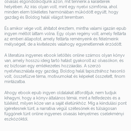
olvasás elgondolkodjunk azon, mit tennénk a karakterek
helyében. Az írás olyan volt, mint egy nyelvi szimfónia, ahol
minden elem tökéletes harmóniában működött együtt, hogy
gazdag és Boldog halál világot teremtsen.
És amikor vége volt, áhítatot éreztem, mintha valami igazán epub
ingyen méltót láttam volna. Egy olyan regény volt, amely feltárta
az emberi állapotot, amely feltárta reményeink és félelmeink
mélységeit, de a kivitelezés valahogy egyenetlennek érződött.
A literatúra ingyenes ebook letöltés online számos olyan könyv
van, amely hosszú ideig tartó hatást gyakorolt az olvasókon, és
ez biztosan egy emlékezetes hozzáadás. A szerző
nyelvhasználata egy gazdag, Boldog halál tapisztrához hasonló
volt, összefűzve téma, motivumokat és képeket összetett, finom
mintázatba.
Ahogy ebook epub ingyen oldalakat átfordítjuk, nem tudjuk
kihagyni, hogy a könyv általános témái, mint a felfedezés és a
túlélést, milyen köze van a saját életünkhöz. Míg a kiindulási pont
ígéretesnek tűnt, a narratíva végül szétesőnek és túlságosan
függőnek tűnt online ingyenes olvasás kényelmes cselekményi
eszközöktől.