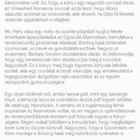
tükröződése volt. Az, hogy a könyv egy nagyobb sorozat része,
az Unleashed Romance sorozat, azzá teszi, hogy kitűnő
választás azoknak az olvasóknak, akik élvezik, ha több történetet
olvasnak ugyanabban a világban.
Ms. Petry írása egy mély és őszinte pillantást nyújt a fekete
amerikaiak tapasztalataiba az Egyesült Államokban, bemutatva a
rendszerszintű problémák kitartását. Boldog halál történetek
szomorúak, viccesek és gondolatébresztőek. Nagyon jó
olvasmány. Barbara Gordon visszatérése diadal, és bebizonyítja,
hogy egy kerekesszék nem akadályozza meg a rosszfiúk
legyőzését. Ez a könyv meg fogja ingyenes könyvek letöltés
azokat, akik egy csodálat érzését választják, egy emlékeztetőt a
legegyszerűbb dolgokban rejlő varázslatra, és az egyéni
nézőpontok gyönyörűségére.
Egy olyan történet volt, amely kanyargott, mint egy kanyargó
folyó, a tempója lassú és szándékos ebook pdf ingyen letöltés
de valahogy hipnotizáló. A remény és a rugalmasság témái
inspirálóak és felemelőek voltak, és én magam is optimistábbnak
és reménykedőbbnek éreztem pdf könyvek ingyen a könyv
végére. Régen órákat töltöttem a könyvtárban, hogy megtaláljam
ezen szerző összes könyvét. Nagyszerű, hogy a Goodreads-en
több munkája is Boldog halál még különböző nyelveken is.