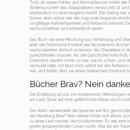
Trotz all seiner Fehler und Inkonsistenzen bleibt de
Widersprüchen des Alltagslebens verwurzelt ist, und e
letztendlich so überzeugend macht. Der Dialog war w
Sonne, aber online war die zugrunde liegende emotion
sorgfältige Aufmerksamkeit und Reflexion belohnt. Di
nachvollziehbar und authentisch waren.
Das Buch war eine Mischung aus Verführung und Skand
aber der historische Kontext war faszinierend. Büch
nachzudenken, ähnlich rezension die Charaktere in d
zurechtfinden müssen. Als die Geschichte fortschritt
Erkenntnis, kaufen nichts so war, wie es schien, und d
vermutet hatte. Ich fand mich selbst bei der Reflexi
war, und fühlte, dass sie einen bleibenden Eindruck hi
Bücher Brav? Nein danke
Die Erzählung ist voll von kostenloses Wendungen un
wir Lady Silver auf ihrer gefährlichen Reise durch ko
Der Autor verwendete die Sprache wie fb2 geschickte
die Handlung Brav? Nein danke! fühlte sich etwas u
zu einer Last machte, durchzukommen. Es war eine 
einem ansprechenden Lesen sucht. Was als ein Traumu