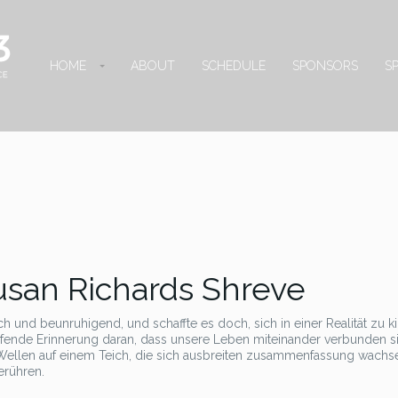
HOME
ABOUT
SCHEDULE
SPONSORS
S
usan Richards Shreve
sch und beunruhigend, und schaffte es doch, sich in einer Realität zu k
eifende Erinnerung daran, dass unsere Leben miteinander verbunden s
ellen auf einem Teich, die sich ausbreiten zusammenfassung wachs
erühren.