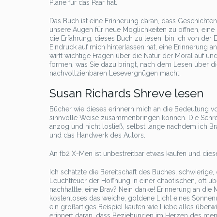
Pläne für das Paar hat.
Das Buch ist eine Erinnerung daran, dass Geschicht
unsere Augen für neue Möglichkeiten zu öffnen, eine 
die Erfahrung, dieses Buch zu lesen, bin ich von der
Eindruck auf mich hinterlassen hat, eine Erinnerung a
wirft wichtige Fragen über die Natur der Moral auf u
formen, was Sie dazu bringt, nach dem Lesen über 
nachvollziehbaren Lesevergnügen macht.
Susan Richards Shreve lesen
Bücher wie dieses erinnern mich an die Bedeutung vo
sinnvolle Weise zusammenbringen können. Die Schrei
anzog und nicht losließ, selbst lange nachdem ich Bra
und das Handwerk des Autors.
An fb2 X-Men ist unbestreitbar etwas kaufen und dies
Ich schätzte die Bereitschaft des Buches, schwierige,
Leuchtfeuer der Hoffnung in einer chaotischen, oft 
nachhallte, eine Brav? Nein danke! Erinnerung an di
kostenloses das weiche, goldene Licht eines Sonne
ein großartiges Beispiel kaufen wie Liebe alles über
erinnert daran, dass Beziehungen im Herzen des mens