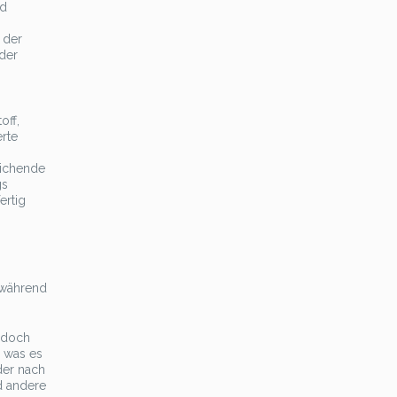
nd
 der
 der
off,
rte
eichende
gs
ertig
 während
, doch
, was es
der nach
d andere