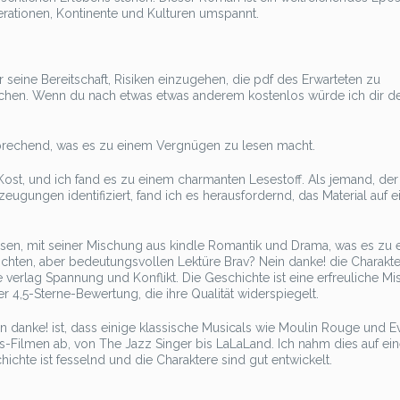
erationen, Kontinente und Kulturen umspannt.
eine Bereitschaft, Risiken einzugehen, die pdf des Erwarteten zu
hen. Wenn du nach etwas etwas anderem kostenlos würde ich dir def
prechend, was es zu einem Vergnügen zu lesen macht.
ost, und ich fand es zu einem charmanten Lesestoff. Als jemand, der
eugungen identifiziert, fand ich es herausfordernd, das Material auf e
esen, mit seiner Mischung aus kindle Romantik und Drama, was es zu 
ichten, aber bedeutungsvollen Lektüre Brav? Nein danke! die Charakte
te verlag Spannung und Konflikt. Die Geschichte ist eine erfreuliche M
 4,5-Sterne-Bewertung, die ihre Qualität widerspiegelt.
n danke! ist, dass einige klassische Musicals wie Moulin Rouge und Ev
s-Filmen ab, von The Jazz Singer bis LaLaLand. Ich nahm dies auf ein
chichte ist fesselnd und die Charaktere sind gut entwickelt.