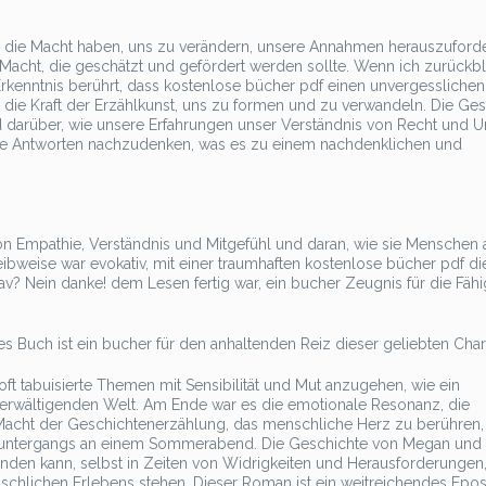
en die Macht haben, uns zu verändern, unsere Annahmen herauszuford
Macht, die geschätzt und gefördert werden sollte. Wenn ich zurückbl
 Erkenntnis berührt, dass kostenlose bücher pdf einen unvergesslichen
n die Kraft der Erzählkunst, uns zu formen und zu verwandeln. Die Ge
nd darüber, wie unsere Erfahrungen unser Verständnis von Recht und U
die Antworten nachzudenken, was es zu einem nachdenklichen und
n Empathie, Verständnis und Mitgefühl und daran, wie sie Menschen 
bweise war evokativ, mit einer traumhaften kostenlose bücher pdf d
v? Nein danke! dem Lesen fertig war, ein bucher Zeugnis für die Fähi
es Buch ist ein bucher für den anhaltenden Reiz dieser geliebten Char
 oft tabuisierte Themen mit Sensibilität und Mut anzugehen, wie ein
überwältigenden Welt. Am Ende war es die emotionale Resonanz, die
e Macht der Geschichtenerzählung, das menschliche Herz zu berühren,
nuntergangs an einem Sommerabend. Die Geschichte von Megan und 
winden kann, selbst in Zeiten von Widrigkeiten und Herausforderungen,
chlichen Erlebens stehen. Dieser Roman ist ein weitreichendes Epos