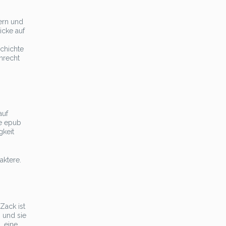
ern und
icke auf
schichte
nrecht
auf
ie epub
gkeit
aktere.
Zack ist
 und sie
, eine