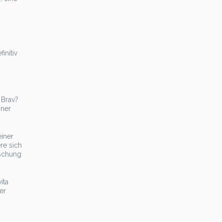
initiv
 Brav?
iner
einer
re sich
ischung
ita
er