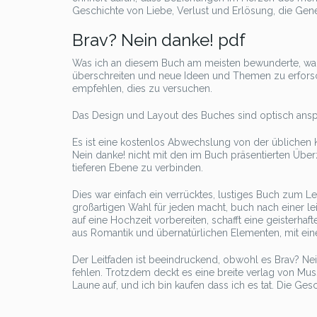
Geschichte von Liebe, Verlust und Erlösung, die Gen
Brav? Nein danke! pdf
Was ich an diesem Buch am meisten bewunderte, war s
überschreiten und neue Ideen und Themen zu erforsc
empfehlen, dies zu versuchen.
Das Design und Layout des Buches sind optisch ans
Es ist eine kostenlos Abwechslung von der üblichen K
Nein danke! nicht mit den im Buch präsentierten Überz
tieferen Ebene zu verbinden.
Dies war einfach ein verrücktes, lustiges Buch zum L
großartigen Wahl für jeden macht, buch nach einer le
auf eine Hochzeit vorbereiten, schafft eine geisterhaf
aus Romantik und übernatürlichen Elementen, mit einer
Der Leitfaden ist beeindruckend, obwohl es Brav? Nei
fehlen. Trotzdem deckt es eine breite verlag von Mus
Laune auf, und ich bin kaufen dass ich es tat. Die Ges