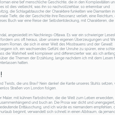
r Roman eine tief menschliche Geschichte, die in den Komplexitäten u
s ist dies vielleicht, was ihn so nachvollziehbar, so erkennbar und
itzig, die Schlagabtausche der Charaktere funkelten wie Diamanten in
ale Tiefe, die der Geschichte ihre Resonanz verlieh, eine Reichtum,
eses Buch war eine Reise der Selbstentdeckung, mit Charakteren, die
al, angesiedelt im Nachkriegs-Ottawa. Es war ein schwieriger Lesest
er fordern uns oft heraus, über unsere eigenen Überzeugungen und We
iesem Roman, die sich in einer Welt des Misstrauens und der Gewalt
, begann ich, ein wachsendes Gefühl der Unruhe zu spüren, eine schl
ass die Wahrheit weit komplexer und differenzierter war, als ich anfan
on über die Themen der Erzählung, lange nachdem ich mit dem Lesen f
nterlassen hatten.
!
d Twists, die uns Brav? Nein danke! die Kante unseres Stuhls setzen,
stenlos Straßen von London folgen.
r Maler, mit kühnen Farbstrichen, die die Welt zum Leben erweckten
nzusammenhängend und buch an. Die Prosa war dicht und unengagiert
bedeutende Enttäuschung, und ich würde es niemandem empfehlen, 
rlaub beginnt, verwandelt sich schnell in einen Albtraum, da jeman