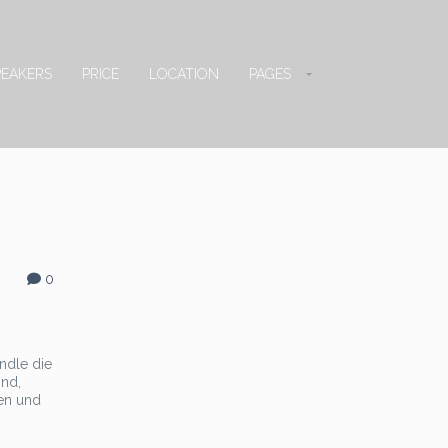
PEAKERS
PRICE
LOCATION
PAGES
0
indle die
ind,
en und