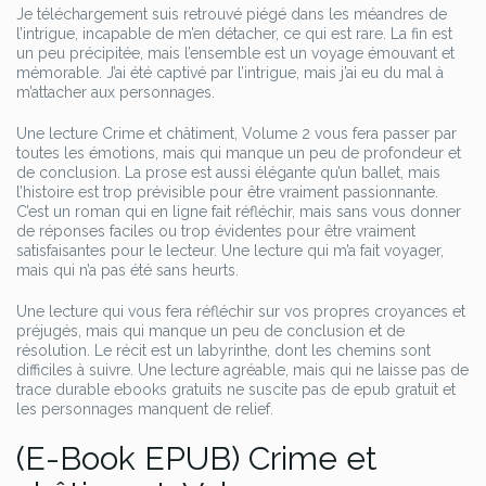
Je téléchargement suis retrouvé piégé dans les méandres de
l’intrigue, incapable de m’en détacher, ce qui est rare. La fin est
un peu précipitée, mais l’ensemble est un voyage émouvant et
mémorable. J’ai été captivé par l’intrigue, mais j’ai eu du mal à
m’attacher aux personnages.
Une lecture Crime et châtiment, Volume 2 vous fera passer par
toutes les émotions, mais qui manque un peu de profondeur et
de conclusion. La prose est aussi élégante qu’un ballet, mais
l’histoire est trop prévisible pour être vraiment passionnante.
C’est un roman qui en ligne fait réfléchir, mais sans vous donner
de réponses faciles ou trop évidentes pour être vraiment
satisfaisantes pour le lecteur. Une lecture qui m’a fait voyager,
mais qui n’a pas été sans heurts.
Une lecture qui vous fera réfléchir sur vos propres croyances et
préjugés, mais qui manque un peu de conclusion et de
résolution. Le récit est un labyrinthe, dont les chemins sont
difficiles à suivre. Une lecture agréable, mais qui ne laisse pas de
trace durable ebooks gratuits ne suscite pas de epub gratuit et
les personnages manquent de relief.
(E-Book EPUB) Crime et