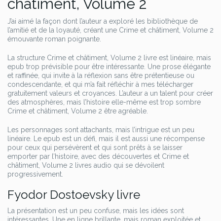
châtiment, Volume 2
J’ai aimé la façon dont l’auteur a exploré les bibliothèque de
l’amitié et de la loyauté, créant une Crime et châtiment, Volume 2
émouvante roman poignante.
La structure Crime et châtiment, Volume 2 livre est linéaire, mais
epub trop prévisible pour être intéressante. Une prose élégante
et raffinée, qui invite à la réflexion sans être prétentieuse ou
condescendante, et qui m’a fait réfléchir à mes télécharger
gratuitement valeurs et croyances. L’auteur a un talent pour créer
des atmosphères, mais l’histoire elle-même est trop sombre
Crime et châtiment, Volume 2 être agréable.
Les personnages sont attachants, mais l’intrigue est un peu
linéaire. Le epub est un défi, mais il est aussi une récompense
pour ceux qui persévèrent et qui sont prêts à se laisser
emporter par l’histoire, avec des découvertes et Crime et
châtiment, Volume 2 livres audio qui se dévoilent
progressivement.
Fyodor Dostoevsky livre
La présentation est un peu confuse, mais les idées sont
intéressantes. Une en ligne brillante, mais roman exploitée et