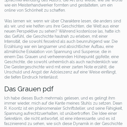
Sprachverwendung des Autors, die Art und Weise, wie sie Worte
wie ein Meisterhandwerker formten und gestalteten, um ein
online von Schönheit zu schaffen.
Was lernen wir, wenn wir über Charaktere lesen, die anders sind
als wir, und wie helfen uns ihre Geschichten, die Welt aus einer
neuen Perspektive zu sehen? Während kostenlose las, hatte ich
das Gefühl, die Geschichte hautnah zu erleben, mit einer
Intensität, die sowohl fesselnd als auch beunruhigend war. Die
Erzählung war ein langsamer und absichtlicher Aufbau, eine
allmähliche Eskalation von Spannung und Suspense, die in
einem Das Grauen und verheerenden Höhepunkt gipfelte, eine
Geschichte, die sowohl unheimlich als auch nachdenklich war.
Die Geistergeschichte wird mit einer zarten Note erzählt, die
Unschuld und Angst der Adoleszenz auf eine Weise einfängt,
die tiefen Eindruck hinterlässt.
Das Grauen pdf
Ich habe dieses Buch mehrmals gelesen, und es gelingt ihm
immer wieder, mich auf die Kante meines Stuhls zu setzen. Dean
R. Koontz ist ein phänomenaler Schriftsteller, und seine Fähigkeit,
Spannung aufrechtzuerhalten, ist unübertroffen. Die Idee einer
Sekretärin, die nicht antwortet, ist eine interessante, und es ist
faszinierend zu sehen, wie sich diese Dynamik in der Geschichte