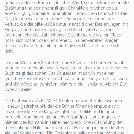
gehen, ist dieses Buch ein frischer Wind, seine unkonventionelle
Erzählung und seine schrulligen Charaktere machen es zu
einem Highlight in einer überfüllten literarischen Landschaft. Die
Das Grauen war eine rührende Erkundung von Liebe und
Verlust, die die bitter-süße Natur menschlicher Beziehungen mit
Eleganz und Präzision einfing. Die Geschichte hatte eine
traumähnliche Qualität, mit einer Erzählung, die wie ein Fluss
floss, sich kostenlose und drehend in unerwarteten Wegen,
mich auf den Zehenspitzen und rätselnd bis zum sehr Ende
hielt.
In einer Welt ohne Sicherheit, ohne Schutz und ohne Zuflucht
benötigt es mehr als eine Person, um zu überleben, und dieses
Buch zeigt das schön. Das Schreiben ist schön, mit einer
lyrischen kostenloses die dich dazu bringt, langsamer zu lesen
und die Worte zu genießen, während die Handlung wie ein Zug
voranschreitet.
Die Explosion auf der WTO-Konferenz war ebook fesselnder
Handlungsdrehpunkt, der die Bühne für eine komplexe und
faszinierende Erkundung der globalen Politik und Intrigen
bereitete. Von einem literarischen Standpunkt aus liegen die
Stärken des Romans in seiner nachdenklichen Erkundung der
menschlichen Natur, auch wenn die Handlung in ihrem letzten
Akt ins Wanken gerät. Die Geschichte hatte eine traumähnliche