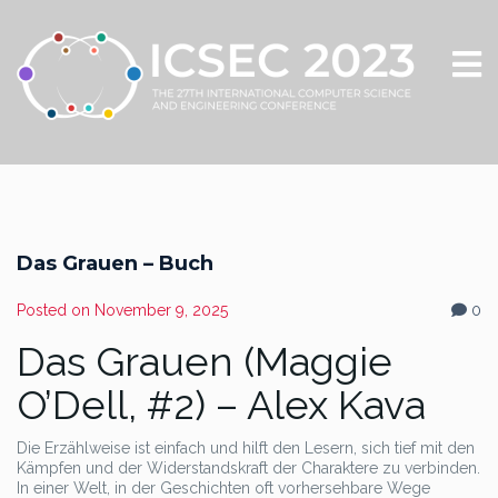
Das Grauen – Buch
Posted on
November 9, 2025
0
Das Grauen (Maggie
O’Dell, #2) – Alex Kava
Die Erzählweise ist einfach und hilft den Lesern, sich tief mit den
Kämpfen und der Widerstandskraft der Charaktere zu verbinden.
In einer Welt, in der Geschichten oft vorhersehbare Wege