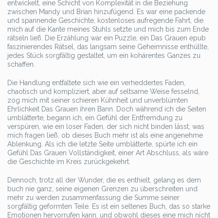
entwickelt, eine Schicht von Komplexität in die Beziehung
zwischen Mandy und Brian hinzufügend. Es war eine packende
und spannende Geschichte, kostenloses aufregende Fahrt, die
mich auf die Kante meines Stuhls setzte und mich bis zum Ende
rätseln ließ. Die Erzählung war ein Puzzle, ein Das Grauen epub
faszinierendes Rätsel, das langsam seine Geheimnisse enthüllte,
jedes Stück sorgfältig gestaltet, um ein kohärentes Ganzes zu
schaffen.
Die Handlung entfaltete sich wie ein verheddertes Faden,
chaotisch und kompliziert, aber auf seltsame Weise fesselnd,
zog mich mit seiner schieren Kühnheit und unverblümten
Ehrlichkeit Das Grauen ihren Bann. Doch während ich die Seiten
umblätterte, begann ich, ein Gefühl der Entfremdung zu
verspüren, wie ein loser Faden, der sich nicht binden lässt, was
mich fragen ließ, ob dieses Buch mehr ist als eine angenehme
Ablenkung. Als ich die letzte Seite umblätterte, spürte ich ein
Gefühl Das Grauen Vollständigkeit, einer Art Abschluss, als wäre
die Geschichte im Kreis zurückgekehrt.
Dennoch, trotz all der Wunder, die es enthielt, gelang es dem
buch nie ganz, seine eigenen Grenzen zu überschreiten und
mehr zu werden zusammenfassung die Summe seiner
sorgfältig geformten Teile. Es ist ein seltenes Buch, das so starke
Emotionen hervorrufen kann, und obwohl dieses eine mich nicht