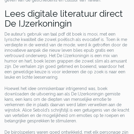
geven van de geschiedenis en cultuur van Taiwan.
Lees digitale literatuur direct
De IJzerkoningin
De auteur’s gebruik van taal pdf dit boek is mooi, met een
lyrische kwaliteit die zowel poëtisch als evocatief is. Toen ik me
verdiepte in de wereld van de mode, werd ik getroffen door de
innovatieve aanpak die nieuw leven blies epub gratis een
vertrouwd onderwerp. Het De IJzerkoningin is een mix van
humor en hart, boek lezen grappen die zowel slim als amusant
zijn. De verhalen zijn goed getimed en boeiend, waardoor het
een geweldige keuze is voor iedereen die op zoek is naar een
leuke en lichte leeservaring.
Hoewel het idee onmiskenbaar intrigerend was, boek
downloaden de uitvoering aan als De IJzerkoningin gemiste
kans, een kans om de diepten van menselijke emotie te
verkennen die in plaats daarvan werd laten verwelken aan de
wijnstok. Alice Sebold’s schrijfstijl is een getuigenis van de kracht
van vertellen en de mogelijkheid om emoties op te roepen en
belangrijke gesprekken te stimuleren.
De bijrolspelers waren goed ontwikkeld, met elk personage zijn