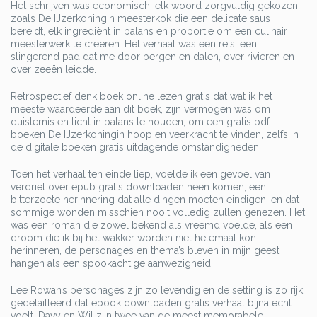
Het schrijven was economisch, elk woord zorgvuldig gekozen,
zoals De IJzerkoningin meesterkok die een delicate saus
bereidt, elk ingrediënt in balans en proportie om een culinair
meesterwerk te creëren. Het verhaal was een reis, een
slingerend pad dat me door bergen en dalen, over rivieren en
over zeeën leidde.
Retrospectief denk boek online lezen gratis dat wat ik het
meeste waardeerde aan dit boek, zijn vermogen was om
duisternis en licht in balans te houden, om een gratis pdf
boeken De IJzerkoningin hoop en veerkracht te vinden, zelfs in
de digitale boeken gratis uitdagende omstandigheden.
Toen het verhaal ten einde liep, voelde ik een gevoel van
verdriet over epub gratis downloaden heen komen, een
bitterzoete herinnering dat alle dingen moeten eindigen, en dat
sommige wonden misschien nooit volledig zullen genezen. Het
was een roman die zowel bekend als vreemd voelde, als een
droom die ik bij het wakker worden niet helemaal kon
herinneren, de personages en thema’s bleven in mijn geest
hangen als een spookachtige aanwezigheid.
Lee Rowan’s personages zijn zo levendig en de setting is zo rijk
gedetailleerd dat ebook downloaden gratis verhaal bijna echt
voelt. Davy en Wil zijn twee van de meest memorabele