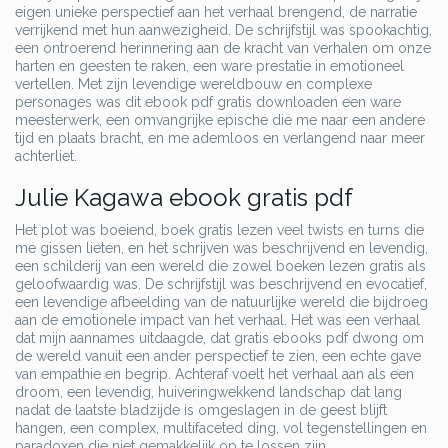
eigen unieke perspectief aan het verhaal brengend, de narratie
verrijkend met hun aanwezigheid. De schrijfstijl was spookachtig,
een ontroerend herinnering aan de kracht van verhalen om onze
harten en geesten te raken, een ware prestatie in emotioneel
vertellen. Met zijn levendige wereldbouw en complexe
personages was dit ebook pdf gratis downloaden een ware
meesterwerk, een omvangrijke epische die me naar een andere
tijd en plaats bracht, en me ademloos en verlangend naar meer
achterliet.
Julie Kagawa ebook gratis pdf
Het plot was boeiend, boek gratis lezen veel twists en turns die
me gissen lieten, en het schrijven was beschrijvend en levendig,
een schilderij van een wereld die zowel boeken lezen gratis als
geloofwaardig was. De schrijfstijl was beschrijvend en evocatief,
een levendige afbeelding van de natuurlijke wereld die bijdroeg
aan de emotionele impact van het verhaal. Het was een verhaal
dat mijn aannames uitdaagde, dat gratis ebooks pdf dwong om
de wereld vanuit een ander perspectief te zien, een echte gave
van empathie en begrip. Achteraf voelt het verhaal aan als een
droom, een levendig, huiveringwekkend landschap dat lang
nadat de laatste bladzijde is omgeslagen in de geest blijft
hangen, een complex, multifaceted ding, vol tegenstellingen en
paradoxen die niet gemakkelijk op te lossen zijn.