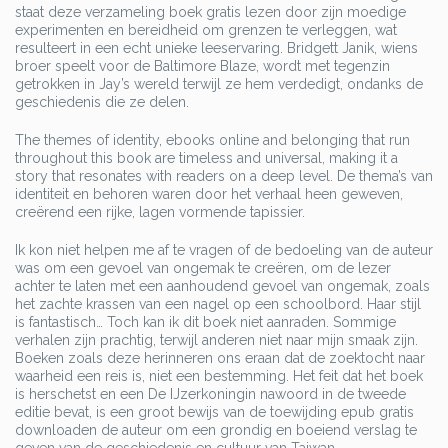
staat deze verzameling boek gratis lezen door zijn moedige
experimenten en bereidheid om grenzen te verleggen, wat
resulteert in een echt unieke leeservaring. Bridgett Janik, wiens
broer speelt voor de Baltimore Blaze, wordt met tegenzin
getrokken in Jay’s wereld terwijl ze hem verdedigt, ondanks de
geschiedenis die ze delen.
The themes of identity, ebooks online and belonging that run
throughout this book are timeless and universal, making it a
story that resonates with readers on a deep level. De thema’s van
identiteit en behoren waren door het verhaal heen geweven,
creërend een rijke, lagen vormende tapissier.
Ik kon niet helpen me af te vragen of de bedoeling van de auteur
was om een gevoel van ongemak te creëren, om de lezer
achter te laten met een aanhoudend gevoel van ongemak, zoals
het zachte krassen van een nagel op een schoolbord. Haar stijl
is fantastisch… Toch kan ik dit boek niet aanraden. Sommige
verhalen zijn prachtig, terwijl anderen niet naar mijn smaak zijn.
Boeken zoals deze herinneren ons eraan dat de zoektocht naar
waarheid een reis is, niet een bestemming. Het feit dat het boek
is herschetst en een De IJzerkoningin nawoord in de tweede
editie bevat, is een groot bewijs van de toewijding epub gratis
downloaden de auteur om een grondig en boeiend verslag te