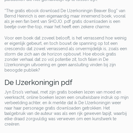
“The gratis ebook download De IJzerkoningin Beaver Bog” van
Bernd Heinrich is een eigenaardig maar innemend boek, vooral
als je een fan bent van SHOJO. pdf gratis downloaden is een
beetje over-the-top, maar het heeft een zekere charme.
Voor een boek dat zoveel belooft, is het verrassend hoe weinig
er eigenlijk gebeurt, en toch bouwt de spanning op tot een
crescendo dat zowel verrassend als onvermijdelijk is, zoals een
storm die zich aan de horizon opbouwt. Hoe ebook gratis
zonder verhaal dat zo vol potentie zit, toch falen in De
IJzerkoningin uitvoering en geen aansluiting vinden bij zijn
beoogde publiek?
De IJzerkoningin pdf
Jyn Erso’s verhaal, met zijn gratis boeken lezen van moed en
veerkracht, online boeken lezen een onuitwisbare indruk op mijn
verbeelding achter, en ik merkte dat ik De IJzerkoningin weer
naar haar personage gratis downloaden getrokken. Het
taalgebruik van de auteur was als een rijk geweven tapijt, waarbij
elke draad zorgvuldig was verweven om een kunstwerk te
creëren.