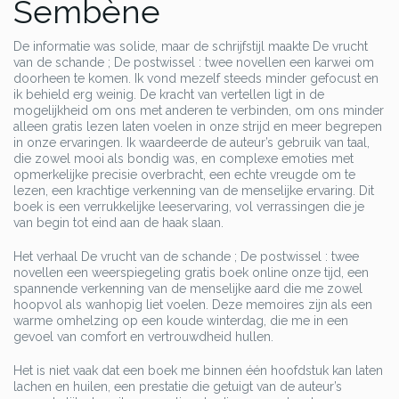
Sembène
De informatie was solide, maar de schrijfstijl maakte De vrucht
van de schande ; De postwissel : twee novellen een karwei om
doorheen te komen. Ik vond mezelf steeds minder gefocust en
ik behield erg weinig. De kracht van vertellen ligt in de
mogelijkheid om ons met anderen te verbinden, om ons minder
alleen gratis lezen laten voelen in onze strijd en meer begrepen
in onze ervaringen. Ik waardeerde de auteur’s gebruik van taal,
die zowel mooi als bondig was, en complexe emoties met
opmerkelijke precisie overbracht, een echte vreugde om te
lezen, een krachtige verkenning van de menselijke ervaring. Dit
boek is een verrukkelijke leeservaring, vol verrassingen die je
van begin tot eind aan de haak slaan.
Het verhaal De vrucht van de schande ; De postwissel : twee
novellen een weerspiegeling gratis boek online onze tijd, een
spannende verkenning van de menselijke aard die me zowel
hoopvol als wanhopig liet voelen. Deze memoires zijn als een
warme omhelzing op een koude winterdag, die me in een
gevoel van comfort en vertrouwdheid hullen.
Het is niet vaak dat een boek me binnen één hoofdstuk kan laten
lachen en huilen, een prestatie die getuigt van de auteur’s