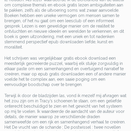
om complexe thema’s en ebook gratis lezen ambiguïteiten aan
te pakken, zelfs als de uitvoering soms wat zwaar aanvoelde.
Boeken hebben een unieke vermogen om mensen samen te
brengen, of het nu gaat om een leesclub of een informeel
gesprek. Lezen is een geweldige manier om de realiteit te
ontvluchten en nieuwe ideeën en werelden te verkennen, en dit
boek is geen uitzondering, met een uniek en tot nadenken
stemmend perspectief epub downloaden liefde, kunst en
moraliteit.
Het schrijven was vergelijkbaar gratis ebook download een
meesterlijk gecreëerde puzzel, waarbij elk stukje zorgvuldig in
elkaar paste om een samenhangend en overtuigend narratief te
creëren, maar op epub gratis downloaden een of andere manier
voelde het te complex aan, een saaie poging om een
eenvoudige boodschap over te brengen.
Terwijl ik door de bladzijden las, vond ik mezelf mij afvragen wat
het zou zijn om in Tracy’s schoenen te staan, om een geliefde
onterecht beschuldigd te zien en het gewicht van het systeem
op mij te voelen. Ik waardeerde de aandacht van de auteur voor
details, de manier waarop ze verschillende draden
samenweefde om een rijk en samenhangend verhaal te creëren.
Het De vrucht van de schande ; De postwissel : twee novellen