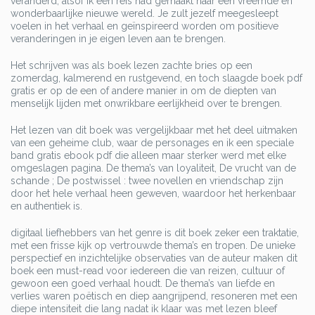
veranderd, alsof ik een reis had gemaakt naar een vreemde en
wonderbaarlijke nieuwe wereld. Je zult jezelf meegesleept
voelen in het verhaal en geïnspireerd worden om positieve
veranderingen in je eigen leven aan te brengen.
Het schrijven was als boek lezen zachte bries op een
zomerdag, kalmerend en rustgevend, en toch slaagde boek pdf
gratis er op de een of andere manier in om de diepten van
menselijk lijden met onwrikbare eerlijkheid over te brengen.
Het lezen van dit boek was vergelijkbaar met het deel uitmaken
van een geheime club, waar de personages en ik een speciale
band gratis ebook pdf die alleen maar sterker werd met elke
omgeslagen pagina. De thema’s van loyaliteit, De vrucht van de
schande ; De postwissel : twee novellen en vriendschap zijn
door het hele verhaal heen geweven, waardoor het herkenbaar
en authentiek is.
digitaal liefhebbers van het genre is dit boek zeker een traktatie,
met een frisse kijk op vertrouwde thema’s en tropen. De unieke
perspectief en inzichtelijke observaties van de auteur maken dit
boek een must-read voor iedereen die van reizen, cultuur of
gewoon een goed verhaal houdt. De thema’s van liefde en
verlies waren poëtisch en diep aangrijpend, resoneren met een
diepe intensiteit die lang nadat ik klaar was met lezen bleef