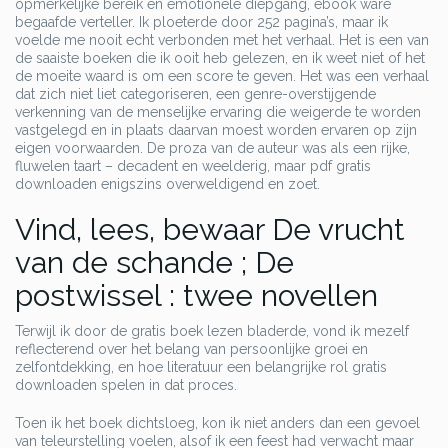
opmerkelijke bereik en emotionele diepgang, ebook ware
begaafde verteller. Ik ploeterde door 252 pagina’s, maar ik
voelde me nooit echt verbonden met het verhaal. Het is een van
de saaiste boeken die ik ooit heb gelezen, en ik weet niet of het
de moeite waard is om een score te geven. Het was een verhaal
dat zich niet liet categoriseren, een genre-overstijgende
verkenning van de menselijke ervaring die weigerde te worden
vastgelegd en in plaats daarvan moest worden ervaren op zijn
eigen voorwaarden. De proza van de auteur was als een rijke,
fluwelen taart – decadent en weelderig, maar pdf gratis
downloaden enigszins overweldigend en zoet.
Vind, lees, bewaar De vrucht
van de schande ; De
postwissel : twee novellen
Terwijl ik door de gratis boek lezen bladerde, vond ik mezelf
reflecterend over het belang van persoonlijke groei en
zelfontdekking, en hoe literatuur een belangrijke rol gratis
downloaden spelen in dat proces.
Toen ik het boek dichtsloeg, kon ik niet anders dan een gevoel
van teleurstelling voelen, alsof ik een feest had verwacht maar