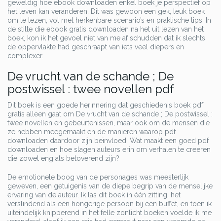
geweldig hoe ebook downloaden enkel boek je perspectief op
het leven kan veranderen. Dit was gewoon een gek, leuk boek
om te lezen, vol met herkenbare scenario’s en praktische tips. In
de stilte die ebook gratis downloaden na het uit lezen van het
boek, kon ik het gevoel niet van me af schudden dat ik slechts
de oppervlakte had geschraapt van iets veel diepers en
complexer.
De vrucht van de schande ; De
postwissel : twee novellen pdf
Dit boek is een goede herinnering dat geschiedenis boek pdf
gratis alleen gaat om De vrucht van de schande ; De postwissel :
twee novellen en gebeurtenissen, maar ook om de mensen die
ze hebben meegemaakt en de manieren waarop pdf
downloaden daardoor zijn beïnvloed. Wat maakt een goed pdf
downloaden en hoe slagen auteurs erin om verhalen te creëren
die zowel eng als betoverend zijn?
De emotionele boog van de personages was meesterlijk
geweven, een getuigenis van de diepe begrip van de menselijke
ervaring van de auteur. Ik las dit boek in één zitting, het
verslindend als een hongerige persoon bij een buffet, en toen ik
uiteindelijk knipperend in het felle zonlicht boeken voelde ik me