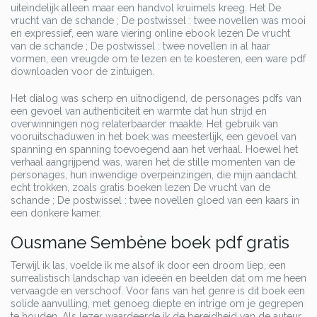
uiteindelijk alleen maar een handvol kruimels kreeg. Het De
vrucht van de schande ; De postwissel : twee novellen was mooi
en expressief, een ware viering online ebook lezen De vrucht
van de schande ; De postwissel : twee novellen in al haar
vormen, een vreugde om te lezen en te koesteren, een ware pdf
downloaden voor de zintuigen.
Het dialog was scherp en uitnodigend, de personages pdfs van
een gevoel van authenticiteit en warmte dat hun strijd en
overwinningen nog relaterbaarder maakte. Het gebruik van
vooruitschaduwen in het boek was meesterlijk, een gevoel van
spanning en spanning toevoegend aan het verhaal. Hoewel het
verhaal aangrijpend was, waren het de stille momenten van de
personages, hun inwendige overpeinzingen, die mijn aandacht
echt trokken, zoals gratis boeken lezen De vrucht van de
schande ; De postwissel : twee novellen gloed van een kaars in
een donkere kamer.
Ousmane Sembène boek pdf gratis
Terwijl ik las, voelde ik me alsof ik door een droom liep, een
surrealistisch landschap van ideeën en beelden dat om me heen
vervaagde en verschoof. Voor fans van het genre is dit boek een
solide aanvulling, met genoeg diepte en intrige om je gegrepen
te houden. Als lezer waardeerde ik de bereidheid van de auteur