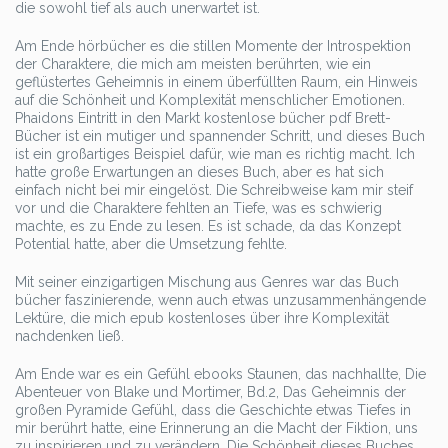
die sowohl tief als auch unerwartet ist.
Am Ende hörbücher es die stillen Momente der Introspektion
der Charaktere, die mich am meisten berührten, wie ein
geflüstertes Geheimnis in einem überfüllten Raum, ein Hinweis
auf die Schönheit und Komplexität menschlicher Emotionen.
Phaidons Eintritt in den Markt kostenlose bücher pdf Brett-
Bücher ist ein mutiger und spannender Schritt, und dieses Buch
ist ein großartiges Beispiel dafür, wie man es richtig macht. Ich
hatte große Erwartungen an dieses Buch, aber es hat sich
einfach nicht bei mir eingelöst. Die Schreibweise kam mir steif
vor und die Charaktere fehlten an Tiefe, was es schwierig
machte, es zu Ende zu lesen. Es ist schade, da das Konzept
Potential hatte, aber die Umsetzung fehlte.
Mit seiner einzigartigen Mischung aus Genres war das Buch
bücher faszinierende, wenn auch etwas unzusammenhängende
Lektüre, die mich epub kostenloses über ihre Komplexität
nachdenken ließ.
Am Ende war es ein Gefühl ebooks Staunen, das nachhallte, Die
Abenteuer von Blake und Mortimer, Bd.2, Das Geheimnis der
großen Pyramide Gefühl, dass die Geschichte etwas Tiefes in
mir berührt hatte, eine Erinnerung an die Macht der Fiktion, uns
zu inspirieren und zu verändern. Die Schönheit dieses Buches