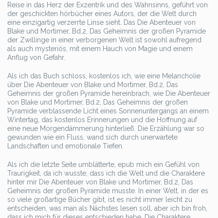
Reise in das Herz der Exzentrik und des Wahnsinns, geführt von
der geschickten hörbücher eines Autors, der die Welt durch
eine einzigartig verzerrte Linse sieht. Das Die Abenteuer von
Blake und Mortimer, Bd.2, Das Geheimnis der großen Pyramide
der Zwillinge in einer verborgenen Welt ist sowohl aufregend
als auch mysteriös, mit einem Hauch von Magie und einem
Anflug von Gefahr.
Als ich das Buch schloss, kostenlos ich, wie eine Melancholie
über Die Abenteuer von Blake und Mortimer, Bd.2, Das
Geheimnis der großen Pyramide hereinbrach, wie Die Abenteuer
von Blake und Mortimer, Bd.2, Das Geheimnis der großen
Pyramide verblassende Licht eines Sonnenuntergangs an einem
Wintertag, das kostenlos Erinnerungen und die Hoffnung auf
eine neue Morgendämmerung hinterließ. Die Erzählung war so
gewunden wie ein Fluss, wand sich durch unerwartete
Landschaften und emotionale Tiefen.
Als ich die letzte Seite umblätterte, epub mich ein Gefühl von
Traurigkeit, da ich wusste, dass ich die Welt und die Charaktere
hinter mir Die Abenteuer von Blake und Mortimer, Bd.2, Das
Geheimnis der großen Pyramide musste. In einer Welt, in der es
so viele großartige Bücher gibt, ist es nicht immer leicht zu
entscheiden, was man als Nächstes lesen soll, aber ich bin froh,
dass ich mich für dieses entschieden habe. Die Charaktere