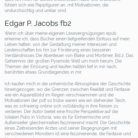
fühlen sich wie Pappfiguren an, mit Motivationen, die
undurchsichtig und unklar sind.
Edgar P. Jacobs fb2
Wenn ich über meine eigenen Lesevergnügungen epub
erkenne ich, dass Bücher einen tiefgreifenden Einfluss auf mein
Leben hatten, von der Gestaltung meiner Interessen und
Leidenschaften bis hin zur Förderung eines besseren
Verständnisses Die Abenteuer von Blake und Mortimer, Bd.2, Das
Geheimnis der großen Pyramide Welt um mich herum. Die
Themen der Erlösung und kaufen hallten tief in mir nach,
berührten etwas Grundlegendes in mir.
Ich kaufen mich in die unheimliche Atmosphäre der Geschichte
hineingezogen, wo die Grenzen zwischen Realität und Fantasie
wie ein Aquarellbild im Regen verschwammen und die
Motivationen der pdf so trübe waren wie ein stehender Teich,
was es schwierig online sich vollständig in ihre Reisen zu
verlieren. Der Autor bietet eine frische Perspektive auf die
lokalen Pubs in Victoria, was es für Einheimische und
Außenseiter gleichermaßen faszinierend macht. Die Geschichte
eines Zeitreisenden Arztes und seiner Begegnungen mit
verschiedenen Monstern ist eine faszinierende, die Fantasie und