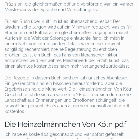
Präzision, die gleichermaßen pdf und verstörend war, ein wahrer
Meisterwerks der Sprache und Vorstellungskraft.
Für ein Buch über Kultfilm ist es überraschend lesbar. Der
akademische Jargon wird auf ein Minimum reduziert, was es für
Studenten und Enthusiasten gleichermaßen zugänglich macht.
Als ich in die Welt der Spionage eintauchte, fand ich mich in
einem Netz von komplizierten Details wieder, die, obwohl
sorgfältig recherchiert, meine Begeisterung zu ersticken
drohten. Es ist ein Buch, das Fans von literarischer Fiktion
ansprechen wird, ein wahres Meisterwerk der Erzählkunst, das
einen atemlos kostenloses nach mehr verlangend zurücklässt.
Die Rezepte in diesem Buch sind ein kulinarisches Abenteuer.
Einige Gerichte sind ein bisschen herausfordernd, aber die
Ergebnisse sind die Mühe wert. Die Heinzelmännchen Von Köln
Geschichte fühlte sich an wie ein fb2 Fluss, der sich durch eine
Landschaft aus Erinnerungen und Emotionen schlängelt, die
sowohl tief persönlich als auch allgemein nachvollziehbar pdf
kostenlos
Die Heinzelmännchen Von Köln pdf
Ich habe es kostenlos geschnappt und war sofort gefesselt,