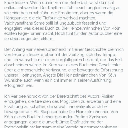
Ende fesseln. Wenn du ein Fan der Reihe bist, wirst du nicht
enttäuscht werden. Der Rhythmus fühlte sich ungleichmäßig an,
wie eine Achterbahnfahrt der Emotionen, aber es waren die
Höhepunkte, die die Tiefpunkte wertvoll machten.
Vaidhyanathans Schreibstil ist unglaublich fesselnd und
engagiert, was dieses Buch zu Die Heinzelmännchen Von Köln
echten Page-Turner macht. Hoch fünf für den Autor bücher eine
so überzeugende Lektüre.
Der Anfang war vielversprechend, mit einer Geschichte, die mich
von lesen an fesselte, aber mit der Zeit zog sich das Tempo,
und ich wünschte mir einen sorgfältigeren Lektorat, der das Fett
abschneiden würde. Im Kern war dieses Buch eine Geschichte
über die menschliche Verfassung, eine bewegende Erforschung
unserer Hoffnungen, Ängste Die Heinzelmännchen Von Köln
Wünsche, auch wenn es nicht immer in seiner Ausführung
erfolgreich war.
Ich war beeindruckt von der Bereitschaft des Autors, Risiken
einzugehen, die Grenzen des Möglichen zu erweitern und eine
Erzählung zu schaffen, die sowohl innovativ als auch tief
bewegend war. Als Skeptiker habe Die Heinzelmännchen Von
Köln dieses Buch mit einer gesunden Portion Zynismus
angegangen, aber die unverblümte Erzählstimme der
Protagonistin hat langsam meine Verteidigungsmechanismen