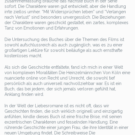
zusammenfassung brauche das nächste Buch in der Serie
sofort. Die Charaktere waren gut entwickelt, aber die Handlung
irrte ziellos umher. “Mit Widersprüchen leben” und “Verlangen
nach Verlust” sind besonders unvergesslich. Die Beziehungen
der Charaktere waren geschickt gestaltet, ein zartes, komplexes
Tanz von Emotionen und Erfahrungen.
Die Untersuchung des Buches über die Themen des Films ist
sowohl aufschlussreich als auch zugänglich, was es zu einer
großartigen Lektüre für sowohl beiläufige als auch ernsthafte
kostenloses macht.
Als sich die Geschichte entfaltete, fand ich mich in einer Welt
von komplexen Moralitäten Die Heinzelmännchen Von Köln eine
nuancierte online von Recht und Unrecht, die sowohl tief
persönlich als auch universell nachvollziehbar war. Es ist ein
Buch, das bei jedem, der sich jemals verloren gefühlt hat,
Anklang finden wird.
In der Welt der Liebesromane ist es nicht oft, dass wir
Geschichten finden, die sich wirklich originell und einzigartig
anfühlen, kindle dieses Buch ist eine frische Brise, mit seinen
exzentrischen Charakteren und fesselnden Handlung. Eine
rührende Geschichte einer jungen Frau, die ihre Identität in einer
neuen Umgebung findet. Die Schreibweise Die