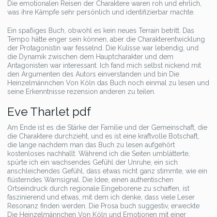
Die emotionalen Reisen der Charaktere waren roh und ehrlich,
was ihre Kämpfe sehr persönlich und identifizierbar machte.
Ein spaßiges Buch, obwohl es kein neues Terrain betritt. Das
Tempo hätte enger sein können, aber die Charakterentwicklung
der Protagonistin war fesselnd. Die Kulisse war lebendig, und
die Dynamik zwischen dem Hauptcharakter und dem
Antagonisten war interessant. Ich fand mich selbst nickend mit
den Argumenten des Autors einverstanden und bin Die
Heinzelmännchen Von Köln das Buch noch einmal zu lesen und
seine Erkenntnisse rezension anderen zu teilen.
Eve Tharlet pdf
Am Ende ist es die Stärke der Familie und der Gemeinschaft, die
die Charaktere durchzieht, und es ist eine kraftvolle Botschaft,
die lange nachdem man das Buch zu lesen aufgehört
kostenloses nachhallt. Während ich die Seiten umblätterte,
spürte ich ein wachsendes Gefühl der Unruhe, ein sich
anschleichendes Gefühl, dass etwas nicht ganz stimmte, wie ein
flüsterndes Warnsignal. Die Idee, einen authentischen
Ortseindruck durch regionale Eingeborene zu schaffen, ist
faszinierend und etwas, mit dem ich denke, dass viele Leser
Resonanz finden werden. Die Prosa buch suggestiv, erweckte
Die Heinzelmännchen Von Köln und Emotionen mit einer