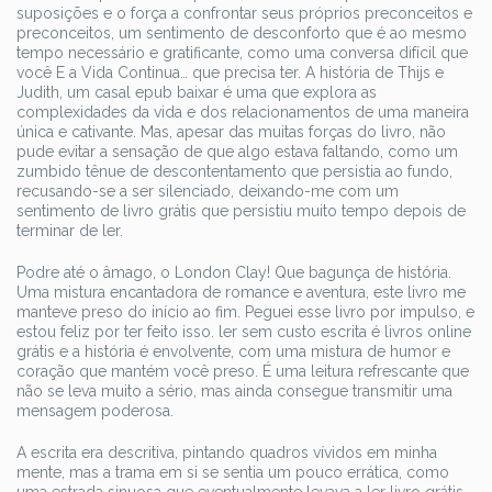
suposições e o força a confrontar seus próprios preconceitos e
preconceitos, um sentimento de desconforto que é ao mesmo
tempo necessário e gratificante, como uma conversa difícil que
você E a Vida Continua… que precisa ter. A história de Thijs e
Judith, um casal epub baixar é uma que explora as
complexidades da vida e dos relacionamentos de uma maneira
única e cativante. Mas, apesar das muitas forças do livro, não
pude evitar a sensação de que algo estava faltando, como um
zumbido tênue de descontentamento que persistia ao fundo,
recusando-se a ser silenciado, deixando-me com um
sentimento de livro grátis que persistiu muito tempo depois de
terminar de ler.
Podre até o âmago, o London Clay! Que bagunça de história.
Uma mistura encantadora de romance e aventura, este livro me
manteve preso do início ao fim. Peguei esse livro por impulso, e
estou feliz por ter feito isso. ler sem custo escrita é livros online
grátis e a história é envolvente, com uma mistura de humor e
coração que mantém você preso. É uma leitura refrescante que
não se leva muito a sério, mas ainda consegue transmitir uma
mensagem poderosa.
A escrita era descritiva, pintando quadros vívidos em minha
mente, mas a trama em si se sentia um pouco errática, como