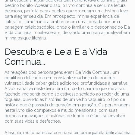
uma estrada sinuosa que eventualmente levava a ler livro grátis
destino bonito. Apesar disso, o livro continua a ser uma leitura
deliciosa, perfeita para aqueles que procuram uma história leve
para alegrar seu dia. Em retrospecto, minha experiência de
leitura foi semelhante a embarcar em uma jornada por uma
paisagem caleidoscópica, onde o familiar e o desconhecido E a
Vida Continua… coalesceram, deixando uma marca indelével em
minha psique literária.
Descubra e Leia E a Vida
Continua…
As relações dos personagens eram E a Vida Continua… um
equilíbrio delicado e em constante mudança de poder e
vulnerabilidade baixar grátis adicionou profundidade à narrativa.
A voz narrativa neste livro tem um certo charme que me atraiu,
fazendo-me sentir como se estivesse sentado ao redor de uma
fogueira, ouvindo as histórias de um velho vaqueiro, o tipo de
história que é passada de geração em geração. Os personagens
neste livro são complexos e multidimensionais, com suas
próprias motivações e histórias de fundo, e é fácil se envolver
com suas vidas e desfechos.
A escrita, muito parecida com uma pintura aquarela delicada, era