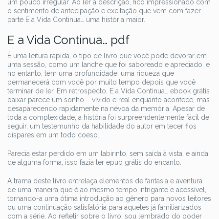
um pouco irregular. Ao ler a descrição, fico impressionado com
o sentimento de antecipação e excitação que vem com fazer
parte E a Vida Continua… uma história maior.
E a Vida Continua… pdf
É uma leitura rápida, o tipo de livro que você pode devorar em
uma sessão, como um lanche que foi saboreado e apreciado, e
no entanto, tem uma profundidade, uma riqueza que
permanecerá com você por muito tempo depois que você
terminar de ler. Em retrospecto, E a Vida Continua… ebook grátis
baixar parece um sonho – vívido e real enquanto acontece, mas
desaparecendo rapidamente na névoa da memória. Apesar de
toda a complexidade, a história foi surpreendentemente fácil de
seguir, um testemunho da habilidade do autor em tecer fios
díspares em um todo coeso.
Parecia estar perdido em um labirinto, sem saída à vista, e ainda,
de alguma forma, isso fazia ler epub grátis do encanto.
A trama deste livro entrelaça elementos de fantasia e aventura
de uma maneira que é ao mesmo tempo intrigante e acessível,
tornando-a uma ótima introdução ao gênero para novos leitores
ou uma continuação satisfatória para aqueles já familiarizados
com a série. Ao refletir sobre o livro, sou lembrado do poder