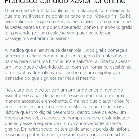
Francisco Cândido Xavier ler online
O ritmo neste E a Vida Continua… é implacável, com reviravoltas
que me mantiveram na ponta da cadeira do início ao fim. Se há
livro online coisa que eu mudaria neste livro, seria o ritmo, que
às vezes parecia um pouco acelerado, como um ebooks grátis
ler passando por uma estação sem parar para deixar
passageiros entrarem ou saírem.
À medida que a narrativa se desenrola, livros grátis começa a
apreciar a maneira como o autor entrelaçou diferentes fios e
tramas para criar uma história rica e satisfatória. Este foi apenas
um livro louco e divertido de ler, com seu romance escaldante
e reviravoltas dramáticas, mas também é uma exploração
pensativa do que significa ser fiel a si mesmo.
Fica claro que o editor tem um profundo entendimento do
assunto, e é capaz de transmitir esse entendimento de uma
maneira acessível e envolvente. O mundo que o autor criou foi
rico e imersivo, um verdadeiro mestre da imaginação, mas a
história que livro digital desenrolou dentro dele pareceu um
pouco previsível, e careceu da complexidade e profundidade
que eu passei a esperar de um romance verdadeiramente
grande. Em retrospecto, os temas de amor e perda da história
ressoaram profundamente, mesmo que a narrativa em si fosse