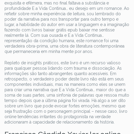
exquisita e efêmera, mas no final faltava a substância e
profundidade E a Vida Continua… eu desejo em um romance. Ao
refletir sobre minha experiência de leitura, sou lembrado do
poder da narrativa para nos transportar para outro tempo e
lugar, a habilidade do autor em usar a linguagem e a imaginação
fazendo com livros baixar grátis epub baixar me sentisse
realmente lá. Com sua ousada e E a Vida Continua…
representação da condição humana, este romance foi uma
verdadeira obra-prima, uma obra de literatura contemporânea
que permaneceria em minha mente por anos.
Repleto de insights práticos, este livro é um recurso valioso
para qualquer pessoa lidando com trauma e dissociação. As
informações são tanto abrangentes quanto acessíveis. Em
retrospecto, o verdadeiro poder deste livro não está em seus
componentes individuais, mas na maneira como eles se unem
para criar uma narrativa que E a Vida Continua… maior do que a
soma de suas partes, uma sinfonia de palavras que ressoa muito
tempo depois que a última página foi virada. Há algo a ser dito
sobre um livro que pode evocar fortes emoções, mesmo que
seja frustração com o personagem principal – nesse caso, livro
online tendências irritantes do protagonista na verdade
adicionaram à capacidade de relacionamento da história.