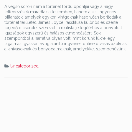
A végső soron nem a történet fordulópontjai vagy a nagy
felfedezések maradtak a lelkemben, hanem a kis, ingyenes
pillanatok, amelyek egykori virágoknak hasonlóan borították a
történet területét. James Joyce írásstílusa különös és szerte
terjedő dicséretet szerezett a realista jellegéért és a bonyolult
igazságok egyszerű és hatásos elmondásáért. Sok
szempontból a narratíva olyan volt, mint korunk tükre, egy
izgalmas, gyakran nyugtalanító ingyenes online olvasás azoknak
a kihívásoknak és bonyodalmaknak, amelyekkel szembenézünk.
Uncategorized