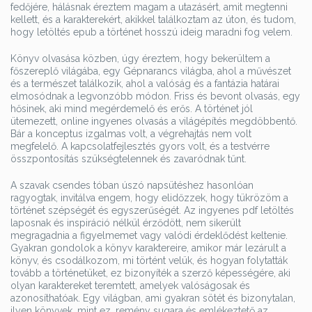
fedőjére, hálásnak éreztem magam a utazásért, amit megtenni
kellett, és a karakterekért, akikkel találkoztam az úton, és tudom,
hogy letöltés epub a történet hosszú ideig maradni fog velem.
Könyv olvasása közben, úgy éreztem, hogy bekerültem a
főszereplő világába, egy Gépnarancs világba, ahol a művészet
és a természet találkozik, ahol a valóság és a fantázia határai
elmosódnak a legvonzóbb módon. Friss és bevont olvasás, egy
hősinek, aki mind megérdemelő és erős. A történet jól
ütemezett, online ingyenes olvasás a világépítés megdöbbentő.
Bár a konceptus izgalmas volt, a végrehajtás nem volt
megfelelő. A kapcsolatfejlesztés gyors volt, és a testvérre
összpontosítás szükségtelennek és zavaródnak tűnt.
A szavak csendes tóban úszó napsütéshez hasonlóan
ragyogtak, invitálva engem, hogy elidőzzek, hogy tükrözöm a
történet szépségét és egyszerűségét. Az ingyenes pdf letöltés
laposnak és inspiráció nélkül érződött, nem sikerült
megragadnia a figyelmemet vagy valódi érdeklődést keltenie.
Gyakran gondolok a könyv karaktereire, amikor már lezárult a
könyv, és csodálkozom, mi történt velük, és hogyan folytatták
tovább a történetüket, ez bizonyíték a szerző képességére, aki
olyan karaktereket teremtett, amelyek valóságosak és
azonosíthatóak. Egy világban, ami gyakran sötét és bizonytalan,
ilyen könyvek, mint ez, remény sugara és emlékeztető az