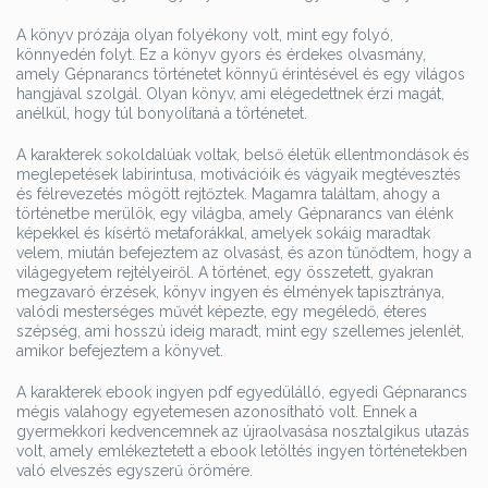
A könyv prózája olyan folyékony volt, mint egy folyó,
könnyedén folyt. Ez a könyv gyors és érdekes olvasmány,
amely Gépnarancs történetet könnyű érintésével és egy világos
hangjával szolgál. Olyan könyv, ami elégedettnek érzi magát,
anélkül, hogy túl bonyolítaná a történetet.
A karakterek sokoldalúak voltak, belső életük ellentmondások és
meglepetések labirintusa, motivációik és vágyaik megtévesztés
és félrevezetés mögött rejtőztek. Magamra találtam, ahogy a
történetbe merülök, egy világba, amely Gépnarancs van élénk
képekkel és kísértő metaforákkal, amelyek sokáig maradtak
velem, miután befejeztem az olvasást, és azon tűnődtem, hogy a
világegyetem rejtélyeiről. A történet, egy összetett, gyakran
megzavaró érzések, könyv ingyen és élmények tapisztránya,
valódi mesterséges művét képezte, egy megéledő, éteres
szépség, ami hosszú ideig maradt, mint egy szellemes jelenlét,
amikor befejeztem a könyvet.
A karakterek ebook ingyen pdf egyedülálló, egyedi Gépnarancs
mégis valahogy egyetemesen azonosítható volt. Ennek a
gyermekkori kedvencemnek az újraolvasása nosztalgikus utazás
volt, amely emlékeztetett a ebook letöltés ingyen történetekben
való elveszés egyszerű örömére.