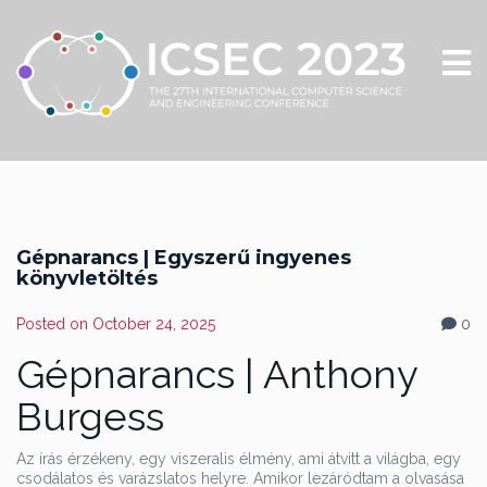
Gépnarancs | Egyszerű ingyenes
könyvletöltés
Posted on
October 24, 2025
0
Gépnarancs | Anthony
Burgess
Az írás érzékeny, egy viszeralis élmény, ami átvitt a világba, egy
csodálatos és varázslatos helyre. Amikor lezáródtam a olvasása