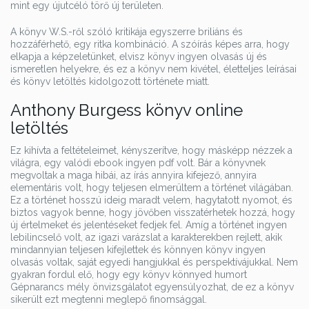
mint egy újutcéló törő új területen.
A könyv W.S.-ről szóló kritikája egyszerre briliáns és
hozzáférhető, egy ritka kombináció. A szóírás képes arra, hogy
elkapja a képzeletünket, elvisz könyv ingyen olvasás új és
ismeretlen helyekre, és ez a könyv nem kivétel, életteljes leírásai
és könyv letöltés kidolgozott története miatt.
Anthony Burgess könyv online
letöltés
Ez kihívta a feltételeimet, kényszerítve, hogy másképp nézzek a
világra, egy valódi ebook ingyen pdf volt. Bár a könyvnek
megvoltak a maga hibái, az írás annyira kifejező, annyira
elementáris volt, hogy teljesen elmerültem a történet világában.
Ez a történet hosszú ideig maradt velem, hagytatott nyomot, és
biztos vagyok benne, hogy jövőben visszatérhetek hozzá, hogy
új értelmeket és jelentéseket fedjek fel. Amíg a történet ingyen
lebilincselő volt, az igazi varázslat a karakterekben rejlett, akik
mindannyian teljesen kifejlettek és könnyen könyv ingyen
olvasás voltak, saját egyedi hangjukkal és perspektívájukkal. Nem
gyakran fordul elő, hogy egy könyv könnyed humort
Gépnarancs mély önvizsgálatot egyensúlyozhat, de ez a könyv
sikerült ezt megtenni meglepő finomsággal.