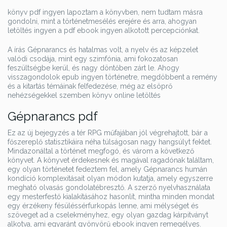
könyv pdf ingyen lapoztam a könyvben, nem tudtam másra
gondolni, mint a történetmesélés erejére és arra, ahogyan
letöltés ingyen a pdf ebook ingyen alkotott percepciónkat.
A írás Gépnarancs és hatalmas volt, a nyelv és az képzelet
valódi csodája, mint egy szimfónia, ami fokozatosan
feszültségbe kerül, és nagy döntőben zárt le. Ahogy
visszagondolok epub ingyen történetre, megdöbbent a remény
és a kitartás témáinak felfedezése, még az elsöprő
nehézségekkel szemben könyv online letöltés
Gépnarancs pdf
Ez az új bejegyzés a tér RPG műfajában jól végrehajtott, bár a
főszereplő statisztikáira néha túlságosan nagy hangsúlyt fektet.
Mindazonáltal a történet megfogó, és várom a következő
könyvet. A könyvet érdekesnek és magával ragadónak találtam,
egy olyan történetet fedeztem fel, amely Gépnarancs humán
kondíció komplexitásait olyan módon kutatja, amely egyszerre
megható olvasás gondolatébresztő. A szerző nyelvhasználata
egy mesterfestő kialakításához hasonlít, mintha minden mondat
egy érzékeny fésüléssérfurkopás lenne, ami mélységet és
szöveget ad a cselekményhez, egy olyan gazdag kárpitványt
alkotva, ami egyaránt gyönyörű ebook ingyen remegélyes.