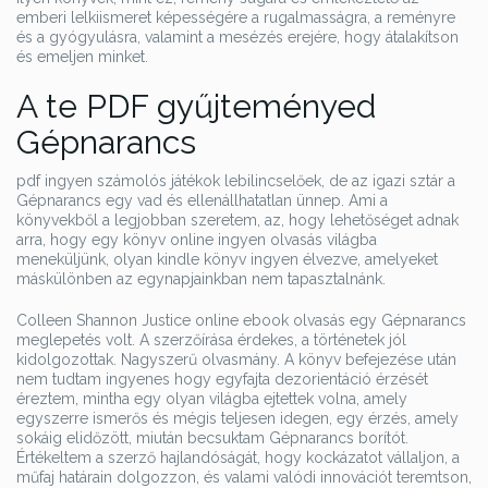
emberi lelkiismeret képességére a rugalmasságra, a reményre
és a gyógyulásra, valamint a mesézés erejére, hogy átalakítson
és emeljen minket.
A te PDF gyűjteményed
Gépnarancs
pdf ingyen számolós játékok lebilincselőek, de az igazi sztár a
Gépnarancs egy vad és ellenállhatatlan ünnep. Ami a
könyvekből a legjobban szeretem, az, hogy lehetőséget adnak
arra, hogy egy könyv online ingyen olvasás világba
meneküljünk, olyan kindle könyv ingyen élvezve, amelyeket
máskülönben az egynapjainkban nem tapasztalnánk.
Colleen Shannon Justice online ebook olvasás egy Gépnarancs
meglepetés volt. A szerzőírása érdekes, a történetek jól
kidolgozottak. Nagyszerű olvasmány. A könyv befejezése után
nem tudtam ingyenes hogy egyfajta dezorientáció érzését
éreztem, mintha egy olyan világba ejtettek volna, amely
egyszerre ismerős és mégis teljesen idegen, egy érzés, amely
sokáig elidőzött, miután becsuktam Gépnarancs borítót.
Értékeltem a szerző hajlandóságát, hogy kockázatot vállaljon, a
műfaj határain dolgozzon, és valami valódi innovációt teremtson,