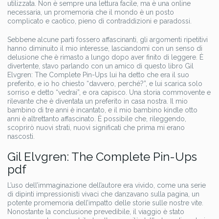
utilizzata. Non è sempre una lettura facile, ma è una online
necessaria, un promemoria che il mondo è un posto
complicato e caotico, pieno di contraddizioni e paradossi.
Sebbene alcune parti fossero affascinanti, gli argomenti ripetitivi
hanno diminuito il mio interesse, lasciandomi con un senso di
delusione che è rimasto a lungo dopo aver finito di leggere. È
divertente, stavo parlando con un amico di questo libro Gil
Elvgren: The Complete Pin-Ups lui ha detto che era il suo
preferito, e io ho chiesto “davvero, perché?”, e lui scarica solo
sorriso e detto “vedrai”, e ora capisco. Una storia commovente e
rilevante che è diventata un preferito in casa nostra. Il mio
bambino di tre anni è incantato, e il mio bambino kindle otto
anni è altrettanto affascinato. È possibile che, rileggendo,
scoprirò nuovi strati, nuovi significati che prima mi erano
nascosti.
Gil Elvgren: The Complete Pin-Ups
pdf
L’uso dell’immaginazione dell’autore era vivido, come una serie
di dipinti impressionisti vivaci che danzavano sulla pagina, un
potente promemoria dell’impatto delle storie sulle nostre vite.
Nonostante la conclusione prevedibile, il viaggio è stato