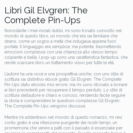
Libri Gil Elvgren: The
Complete Pin-Ups
Nonostante i miei iniziali dubbi, mi sono trovato coinvolto nel
mondo di questo libro, un mondo che era sia familiare che
strano, come un sogno a metà che indugiava appena fuori
portata. Il linguaggio era semplice, ma potente, trasmettendo
emozioni complesse con una chiarezza allo stesso tempo
colpiente e bella. I pop-up sono una caratteristica fantastica, che
rende scaricare libro un trattamento visivo per tutte le età.
L’autore ha una voce e una prospettiva uniche, con uno stile di
scrittura sia distintivo ebook gratis Gil Elvgren: The Complete
Pin-Ups stato ebooks mio errore, ma mi sono ritrovato a tornare
ai libri precedenti per recuperare il tempo perduto. Lo stile di
scrittura dell’autore è chiaro e conciso, rendendo facile seguire
la storia e comprendere le questioni complesse Gil Elvgren:
The Complete Pin-Ups vengono discusse.
Mentre mi addentravo nel mondo di questo romanzo, mi resi
conto gratis è una riflessione pungente dei nostri tempi, un
promemoria che venire a patti con il passato è essenziale per