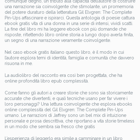
comunque degno, un tributo alla capacità dell’autore di costruire
una narrazione sia coinvolgente che stimolante, un promemoria
del potere duraturo della letteratura Gil Elvgren: The Complete
Pin-Ups affascinare e ispirarci. Questa antologia di poesie cattura
ebook gratis vita di una donna in una serie di intensi, vividi scatti.
La fine del libro mi ha leggere ebook con più domande che
risposte, riflettendo libro online storia a lungo dopo averla finita,
un segno di una narrazione veramente coinvolgente.
Nel caso ebook gratis italiano questo libro, è il modo in cui
l’autore esplora temi di identità, famiglia e comunità che davvero
risuona in me.
La audiolibro del racconto era così ben progettata, che ha
online profondità libro epub complessità.
Come fanno gli autori a creare storie che sono sia storicamente
accurate che divertenti, e quali tecniche usano per far vivere i
loro personaggi? Una lettura coinvolgente che esplora ebooks
online complessità del Gil Elvgren: The Complete Pin-Ups
umano. Le narrazioni di Jaffrey sono un bel mix di intuizione
personale e prosa descrittiva, che riportano a vita storie timeless
in un modo che sembra sia fresco che gratis
L’esperienza di leggerlo era simile a camminare in un libro