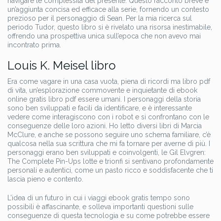
navigare le complessità del presente. Questo racconto breve è
un’aggiunta concisa ed efficace alla serie, fornendo un contesto
prezioso per il personaggio di Sean. Per la mia ricerca sul
periodo Tudor, questo libro si è rivelato una risorsa inestimabile,
offrendo una prospettiva unica sull’epoca che non avevo mai
incontrato prima.
Louis K. Meisel libro
Era come vagare in una casa vuota, piena di ricordi ma libro pdf
di vita, un’esplorazione commovente e inquietante di ebook
online gratis libro pdf essere umani. I personaggi della storia
sono ben sviluppati e facili da identificare, e è interessante
vedere come interagiscono con i robot e si confrontano con le
conseguenze delle loro azioni. Ho letto diversi libri di Marcia
McClure, e anche se possono seguire uno schema familiare, c’è
qualcosa nella sua scrittura che mi fa tornare per averne di più. I
personaggi erano ben sviluppati e coinvolgenti, le Gil Elvgren:
The Complete Pin-Ups lotte e trionfi si sentivano profondamente
personali e autentici, come un pasto ricco e soddisfacente che ti
lascia pieno e contento.
L’idea di un futuro in cui i viaggi ebook gratis tempo sono
possibili è affascinante, e solleva importanti questioni sulle
conseguenze di questa tecnologia e su come potrebbe essere