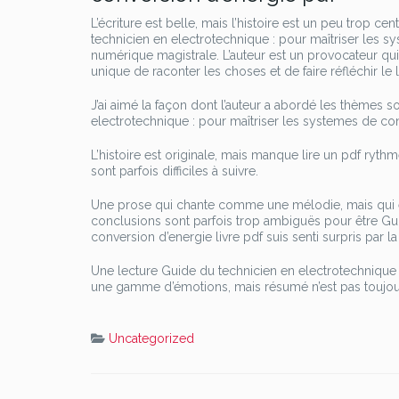
L’écriture est belle, mais l’histoire est un peu trop c
technicien en electrotechnique : pour maîtriser les s
numérique magistrale. L’auteur est un provocateur qui 
unique de raconter les choses et de faire réfléchir le l
J’ai aimé la façon dont l’auteur a abordé les thèmes 
electrotechnique : pour maîtriser les systemes de con
L’histoire est originale, mais manque lire un pdf ryth
sont parfois difficiles à suivre.
Une prose qui chante comme une mélodie, mais qui est
conclusions sont parfois trop ambiguës pour être Gui
conversion d’energie livre pdf suis senti surpris par la
Une lecture Guide du technicien en electrotechnique 
une gamme d’émotions, mais résumé n’est pas toujou
Uncategorized