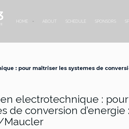
HOME
ABOUT
SCHEDULE
SPONSORS
S
ique : pour maîtriser les systemes de convers
en electrotechnique : pour
es de conversion d’energie 
/Maucler