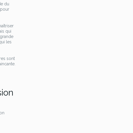
de du
 pour
aîtriser
is qui
 grande
qui les
res sont
aincante.
sion
son
n