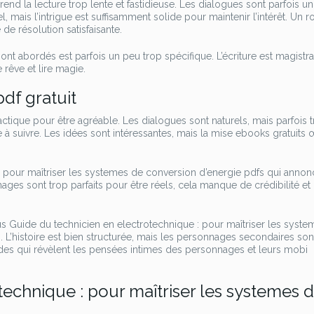
rend la lecture trop lente et fastidieuse. Les dialogues sont parfois u
 mais l’intrigue est suffisamment solide pour maintenir l’intérêt. Un 
de résolution satisfaisante.
ont abordés est parfois un peu trop spécifique. L’écriture est magistra
 rêve et lire magie.
f gratuit
idactique pour être agréable. Les dialogues sont naturels, mais parfois 
ile à suivre. Les idées sont intéressantes, mais la mise ebooks gratuits
 : pour maîtriser les systemes de conversion d’energie pdfs qui anno
nages sont trop parfaits pour être réels, cela manque de crédibilité et
us Guide du technicien en electrotechnique : pour maîtriser les syst
L’histoire est bien structurée, mais les personnages secondaires sont
des qui révèlent les pensées intimes des personnages et leurs mobi
technique : pour maîtriser les systemes 