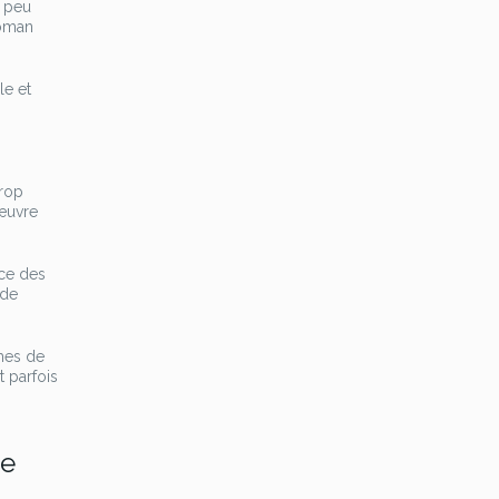
n peu
roman
le et
trop
 œuvre
nce des
 de
emes de
 parfois
de