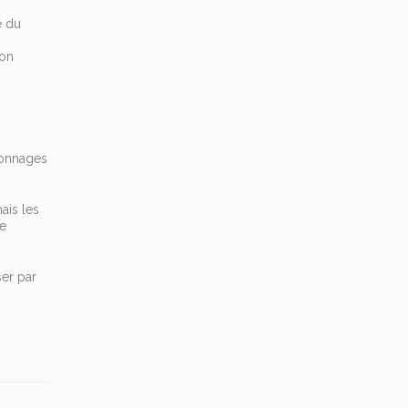
e du
çon
rsonnages
ais les
de
ser par