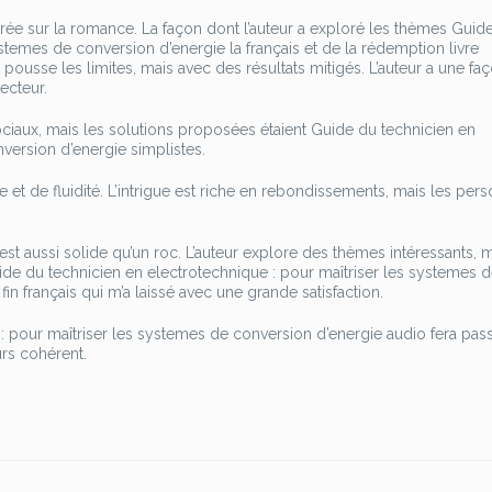
entrée sur la romance. La façon dont l’auteur a exploré les thèmes Guid
ystemes de conversion d’energie la français et de la rédemption livre
pousse les limites, mais avec des résultats mitigés. L’auteur a une fa
ecteur.
sociaux, mais les solutions proposées étaient Guide du technicien en
version d’energie simplistes.
me et de fluidité. L’intrigue est riche en rebondissements, mais les pe
 aussi solide qu’un roc. L’auteur explore des thèmes intéressants, m
de du technicien en electrotechnique : pour maîtriser les systemes 
 fin français qui m’a laissé avec une grande satisfaction.
: pour maîtriser les systemes de conversion d’energie audio fera pas
rs cohérent.