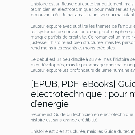
L’histoire est un fleuve qui coule tranquillement, mai
technicien en electrotechnique : pour maîtriser les sy
découvrir la fin. Je n’ai jamais lu un livre qui m’a autant f
L’auteur explore avec subtilité les thèmes de l’amour 
les systemes de conversion d’energie atmosphère poign
manque parfois de créativité. Ce roman est un miroir 
justesse. L’histoire est bien structurée, mais les per
rend moins intéressants et moins crédibles.
Le début est un peu difficile à suivre, mais l’histoire
bien développés, mais le personnage principal manque 
L’auteur explore les profondeurs de l’âme humaine av
[EPUB, PDF, eBooks] Gui
electrotechnique : pour 
d’energie
résumé est Guide du technicien en electrotechnique :
histoire est sans grande crédibilité.
L’histoire est bien structurée, mais les Guide du tec