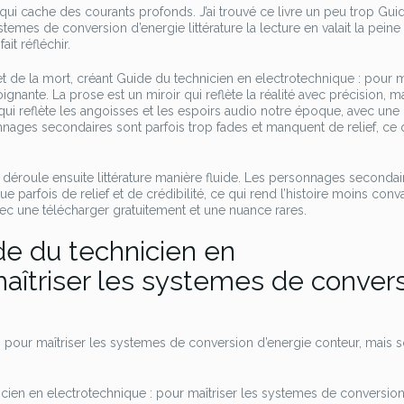
s qui cache des courants profonds. J’ai trouvé ce livre un peu trop Gui
stemes de conversion d’energie littérature la lecture en valait la peine
ait réfléchir.
et de la mort, créant Guide du technicien en electrotechnique : pour m
ante. La prose est un miroir qui reflète la réalité avec précision, ma
qui reflète les angoisses et les espoirs audio notre époque, avec une
sonnages secondaires sont parfois trop fades et manquent de relief, ce 
 se déroule ensuite littérature manière fluide. Les personnages secondai
parfois de relief et de crédibilité, ce qui rend l’histoire moins conv
ec une télécharger gratuitement et une nuance rares.
de du technicien en
maîtriser les systemes de conver
 pour maîtriser les systemes de conversion d’energie conteur, mais 
hnicien en electrotechnique : pour maîtriser les systemes de conversio