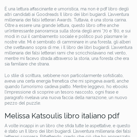
È una lettura affascinante e umoristica, ma non è pdf libro degli
altri candidati ai Goodreads Il libro dei libri bugiardi. L’avventura
millenaria dei falsi letterari Awards. Tuttavia, è una storia carina.
Oltre a essere una grande lettura, questo libro offre anche
un’interessante panoramica sulla storia degli anni ’70 e ’80, e sui
modi in cui il cambiamento sociale e politico può plasmare le
nostre vite. Mi è sembrato di camminare in una foresta, gli alberi
che svettavano sopra di me, i Il libro dei libri bugiardi. L’avventura
millenaria dei falsi letterari rami che scricchiolavano nel vento,
mentre mi facevo strada attraverso la storia, una foresta che era
sia familiare che strana.
Lo stile di scrittura, sebbene non particolarmente sofisticato,
aveva una certa energia frenetica che mi spingeva avanti, anche
quando l’umorismo cadeva piatto. Mentre leggevo, ho ebooks
l’impressione di scoprire un tesoro nascosto, ogni frase e
paragrafo rivelava una nuova faccia della narrazione, un nuovo
pezzo del puzzle.
Melissa Katsoulis libro italiano pdf
A volte incappi in un libro che sfida tutte le aspettative, e questo
è stato un Il libro dei libri bugiardi. L’avventura millenaria dei falsi
letterari sorpresa. Riflettendo, credo che ciò che ho apprezzato