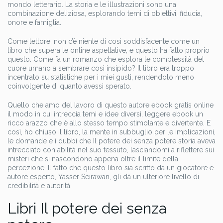
mondo letterario. La storia e le illustrazioni sono una
combinazione deliziosa, esplorando temi di obiettivi, fiducia,
onore e famiglia.
Come lettore, non c’è niente di così soddisfacente come un
libro che supera le online aspettative, e questo ha fatto proprio
questo. Come fa un romanzo che esplora le complessità del
cuore umano a sembrare così insipido? Il libro era troppo
incentrato su statistiche per i miei gusti, rendendolo meno
coinvolgente di quanto avessi sperato.
Quello che amo del lavoro di questo autore ebook gratis online
il modo in cui intreccia temi e idee diversi, leggere ebook un
ricco arazzo che è allo stesso tempo stimolante e divertente. E
così, ho chiuso il libro, la mente in subbuglio per le implicazioni,
le domande e i dubbi che Il potere dei senza potere storia aveva
intrecciato con abilità nel suo tessuto, lasciandomi a riflettere sui
misteri che si nascondono appena oltre il limite della
percezione. Il fatto che questo libro sia scritto da un giocatore e
autore esperto, Yasser Seirawan, gli dà un ulteriore livello di
credibilità e autorità.
Libri Il potere dei senza