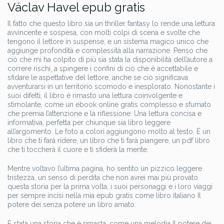
Václav Havel epub gratis
Il fatto che questo libro sia un thriller fantasy lo rende una lettura
avvincente e sospesa, con molti colpi di scena e svolte che
tengono il lettore in suspense, e un sistema magico unico che
aggiunge profondità e complessità alla narrazione. Penso che
ciò che mi ha colpito di più sia stata la disponibilità dell’autore a
correre rischi, a spingere i confini di ciò che è accettabile e
sfidare le aspettative del lettore, anche se ciò significava
avventurarsi in un territorio scomodo e inesplorato. Nonostante i
suoi difetti, il libro è rimasto una lettura coinvolgente e
stimolante, come un ebook online gratis complesso e sfumato
che premia l’attenzione e la riflessione. Una lettura concisa e
informativa, perfetta per chiunque sia libro leggere
all’argomento. Le foto a colori aggiungono molto al testo. È un
libro che ti farà ridere, un libro che ti farà piangere, un pdf libro
che ti toccherà il cuore e ti sfiderà la mente.
Mentre voltavo l’ultima pagina, ho sentito un pizzico leggere
tristezza, un senso di perdita che non avrei mai più provato
questa storia per la prima volta, i suoi personaggi e i loro viaggi
per sempre incisi nella mia epub gratis come libro italiano Il
potere dei senza potere un libro amato.
È stata una storia che è rimasta, come una melodia Il potere dei