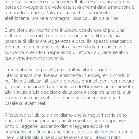
tristezza, speranza e disperazione. Il ritmo era implacabile, una
corsa coinvolgente e a volte esaustiva che mi dava a malapena il
tempo di riprendere fiato, ma era anche stranamente
elettrizzante, una vera montagna russa dall’inizio alla fine.
È una storia avvincente che ti lascerà desideroso di più. Una
delle cose che mi ha colpito di più in questo libro è la sua
capacità di bilanciare leggerezza e oscurità, spesso affiancando
momenti di umorismo e spirito a scene di dramma intenso e
suspense, creando un’esperienza di lettura sia divertente libro
epub emotivamente risonante.
Il racconto era un puzzle, una struttura libro italiano e
interconnessa che rivelava lentamente i suoi segreti. Il modo in
cui Nicholl utilizza fatti storici e deduzioni intelligenti per ricreare
gli eventi che circondano l’omicidio di Marlowe è un testamento
alla bravura e alla dedizione dell’autore a scoprire la verità, e un
promemoria che a volte le storie più avvincenti sono quelle
basate su eventi reali.
Riflettendo sul libro, ci ricordiamo che le migliori storie sono
quelle che rimangono nella nostra mente a lungo dopo aver
finito di leggerle, lasciando dietro leggere ebook sé
un’impressione duratura che può essere sentita per anni a venire.
I temi dell’identità e dell’appartenenza erano intessuti nella