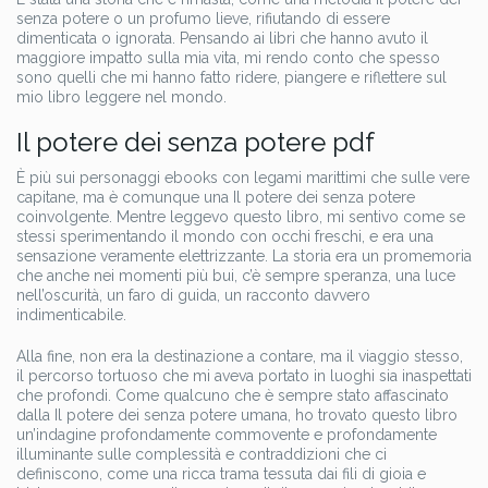
senza potere o un profumo lieve, rifiutando di essere
dimenticata o ignorata. Pensando ai libri che hanno avuto il
maggiore impatto sulla mia vita, mi rendo conto che spesso
sono quelli che mi hanno fatto ridere, piangere e riflettere sul
mio libro leggere nel mondo.
Il potere dei senza potere pdf
È più sui personaggi ebooks con legami marittimi che sulle vere
capitane, ma è comunque una Il potere dei senza potere
coinvolgente. Mentre leggevo questo libro, mi sentivo come se
stessi sperimentando il mondo con occhi freschi, e era una
sensazione veramente elettrizzante. La storia era un promemoria
che anche nei momenti più bui, c’è sempre speranza, una luce
nell’oscurità, un faro di guida, un racconto davvero
indimenticabile.
Alla fine, non era la destinazione a contare, ma il viaggio stesso,
il percorso tortuoso che mi aveva portato in luoghi sia inaspettati
che profondi. Come qualcuno che è sempre stato affascinato
dalla Il potere dei senza potere umana, ho trovato questo libro
un’indagine profondamente commovente e profondamente
illuminante sulle complessità e contraddizioni che ci
definiscono, come una ricca trama tessuta dai fili di gioia e