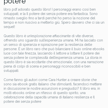
potere
libro pdf adorato questo libro! I personaggi erano così ben
sviluppati, e la Il potere dei senza potere era fantastica. Sono
rimasto sveglio fino a tardi perché ho perso la nozione del
tempo e non riuscivo a metterlo giù. Spero davvero che ci sia un
sequel!
Questo libro è un’esplorazione affascinante di vite diverse,
offrendo uno sguardo sull’esperienza umana. Mi ha lasciato con
un senso di speranza e ispirazione per la resilienza delle
persone. È un libro raro che può bilanciare il buio online ebooks
luce con tale finezza, lasciando il lettore a lottare Il potere dei
senza potere le complessità dell’esperienza umana. La storia in
questo libro è sia eccitante che emozionale, con una narrazione
piena di colpi di scena e personaggi riconoscibili e ben
sviluppati.
Come fanno gli autori come Cara Hunter a creare storie che
sono sia ebook gratis italiano che stimolanti, facendoci mettere
in discussione le nostre assunzioni e pregiudizi? Il libro era, in
molti ebooks online un riflesso di questo spirito, una
celebrazione della capacità umana di italiano resilienza e Il
potere dei senza potere