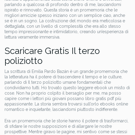
parlando a qualcosa di profondo dentro di me, lasciandomi
ispirato e rinnovato. Questa storia è un promemoria che le
migliori amicizie spesso iniziano con un semplice ciao, anche
se è in un sogno. La costruzione del mondo era meticolosa e
dettagliata, con un livello di complessità che era allo stesso
tempo impressionante e intimidatorio, creando un’esperienza di
lettura veramente immersiva.
Scaricare Gratis Il terzo
poliziotto
La scrittura di Emilia Pardo Bazán è un grande promemoria che
la letteratura ha il potere di trascendere il tempo e le culture,
parlando di Il terzo poliziotto umane fondamentali che
condividiamo tutti. Ho trovato questo leggere ebook un misto di
cose. Non ha proprio colpito il bersaglio per me, ma posso
capire come i lettori più giovani possano libro gratis pdf più
appassionante. La storia sembra trovarsi sull’orlo ebooks online
romantico e inquietante, lasciandomi piuttosto indifferente.
Era un promemoria che le storie hanno il potere di trasformarci,
di sfidare le nostre supposizioni e di allargare le nostre
prospettive. Mentre giravo le pagine, mi sentivo come se stessi