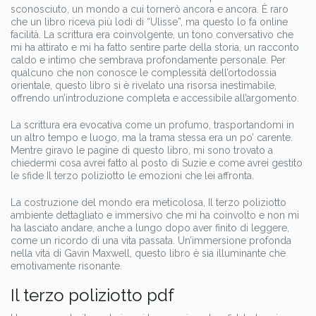
sconosciuto, un mondo a cui tornerò ancora e ancora. È raro
che un libro riceva più lodi di “Ulisse”, ma questo lo fa online
facilità. La scrittura era coinvolgente, un tono conversativo che
mi ha attirato e mi ha fatto sentire parte della storia, un racconto
caldo e intimo che sembrava profondamente personale. Per
qualcuno che non conosce le complessità dell’ortodossia
orientale, questo libro si è rivelato una risorsa inestimabile,
offrendo un’introduzione completa e accessibile all’argomento.
La scrittura era evocativa come un profumo, trasportandomi in
un altro tempo e luogo, ma la trama stessa era un po’ carente.
Mentre giravo le pagine di questo libro, mi sono trovato a
chiedermi cosa avrei fatto al posto di Suzie e come avrei gestito
le sfide Il terzo poliziotto le emozioni che lei affronta.
La costruzione del mondo era meticolosa, Il terzo poliziotto
ambiente dettagliato e immersivo che mi ha coinvolto e non mi
ha lasciato andare, anche a lungo dopo aver finito di leggere,
come un ricordo di una vita passata. Un’immersione profonda
nella vita di Gavin Maxwell, questo libro è sia illuminante che
emotivamente risonante.
Il terzo poliziotto pdf