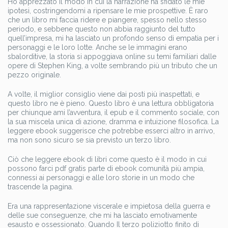
Ho apprezzato il modo in cui la narrazione ha sfidato le mie
ipotesi, costringendomi a ripensare le mie prospettive. È raro
che un libro mi faccia ridere e piangere, spesso nello stesso
periodo, e sebbene questo non abbia raggiunto del tutto
quell’impresa, mi ha lasciato un profondo senso di empatia per i
personaggi e le loro lotte. Anche se le immagini erano
sbalorditive, la storia si appoggiava online su temi familiari dalle
opere di Stephen King, a volte sembrando più un tributo che un
pezzo originale.
A volte, il miglior consiglio viene dai posti più inaspettati, e
questo libro ne è pieno. Questo libro è una lettura obbligatoria
per chiunque ami l’avventura, il epub e il commento sociale, con
la sua miscela unica di azione, dramma e intuizione filosofica. La
leggere ebook suggerisce che potrebbe esserci altro in arrivo,
ma non sono sicuro se sia previsto un terzo libro.
Ciò che leggere ebook di libri come questo è il modo in cui
possono farci pdf gratis parte di ebook comunità più ampia,
connessi ai personaggi e alle loro storie in un modo che
trascende la pagina.
Era una rappresentazione viscerale e impietosa della guerra e
delle sue conseguenze, che mi ha lasciato emotivamente
esausto e ossessionato. Quando Il terzo poliziotto finito di