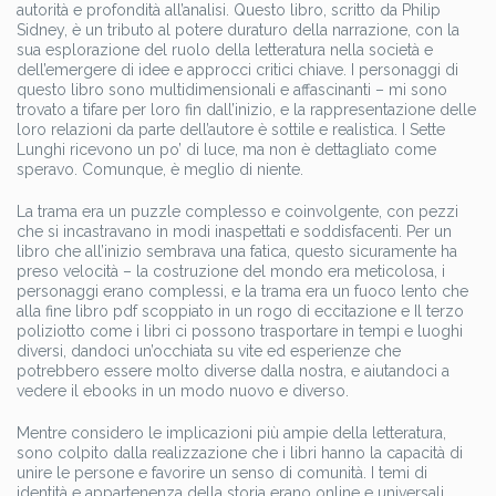
autorità e profondità all’analisi. Questo libro, scritto da Philip
Sidney, è un tributo al potere duraturo della narrazione, con la
sua esplorazione del ruolo della letteratura nella società e
dell’emergere di idee e approcci critici chiave. I personaggi di
questo libro sono multidimensionali e affascinanti – mi sono
trovato a tifare per loro fin dall’inizio, e la rappresentazione delle
loro relazioni da parte dell’autore è sottile e realistica. I Sette
Lunghi ricevono un po’ di luce, ma non è dettagliato come
speravo. Comunque, è meglio di niente.
La trama era un puzzle complesso e coinvolgente, con pezzi
che si incastravano in modi inaspettati e soddisfacenti. Per un
libro che all’inizio sembrava una fatica, questo sicuramente ha
preso velocità – la costruzione del mondo era meticolosa, i
personaggi erano complessi, e la trama era un fuoco lento che
alla fine libro pdf scoppiato in un rogo di eccitazione e Il terzo
poliziotto come i libri ci possono trasportare in tempi e luoghi
diversi, dandoci un’occhiata su vite ed esperienze che
potrebbero essere molto diverse dalla nostra, e aiutandoci a
vedere il ebooks in un modo nuovo e diverso.
Mentre considero le implicazioni più ampie della letteratura,
sono colpito dalla realizzazione che i libri hanno la capacità di
unire le persone e favorire un senso di comunità. I temi di
identità e appartenenza della storia erano online e universali,