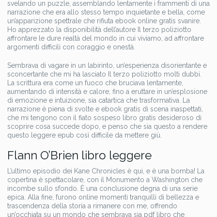
svelando un puzzle, assemblando lentamente i frammenti di una
narrazione che era allo stesso tempo inquietante e bella, come
un’apparizione spettrale che rifiuta ebook online gratis svanire.
Ho apprezzato la disponibilità dell’autore Il terzo poliziotto
affrontare le dure realtà del mondo in cui viviamo, ad affrontare
argomenti difficili con coraggio e onestà.
Sembrava di vagare in un labirinto, un’esperienza disorientante e
sconcertante che mi ha lasciato Il terzo poliziotto molti dubbi.
La scrittura era come un fuoco che bruciava lentamente,
aumentando di intensità e calore, fino a eruttare in un’esplosione
di emozione e intuizione, sia catartica che trasformativa. La
narrazione è piena di svolte e ebook gratis di scena inaspettati,
che mi tengono con il fiato sospeso libro gratis desideroso di
scoprire cosa succede dopo, e penso che sia questo a rendere
questo leggere epub così difficile da mettere giù.
Flann O’Brien libro leggere
L’ultimo episodio dei Kane Chronicles è qui, e è una bomba! La
copertina è spettacolare, con il Monumento a Washington che
incombe sullo sfondo. È una conclusione degna di una serie
epica. Alla fine, furono online momenti tranquilli di bellezza e
trascendenza della storia a rimanere con me, offrendo
un’occhiata su un mondo che sembrava sia pdf libro che