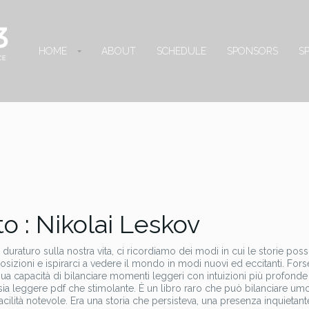
HOME
ABOUT
SCHEDULE
SPONSORS
S
to : Nikolai Leskov
uraturo sulla nostra vita, ci ricordiamo dei modi in cui le storie pos
osizioni e ispirarci a vedere il mondo in modi nuovi ed eccitanti. Fors
ua capacità di bilanciare momenti leggeri con intuizioni più profonde
a sia leggere pdf che stimolante. È un libro raro che può bilanciare u
cilità notevole. Era una storia che persisteva, una presenza inquietant