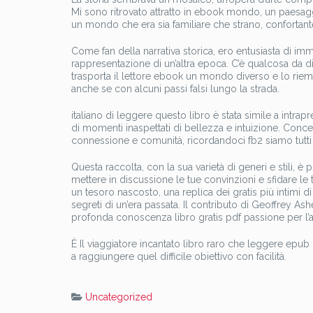
Mi sono ritrovato attratto in ebook mondo, un paesagg
un mondo che era sia familiare che strano, confortante
Come fan della narrativa storica, ero entusiasta di im
rappresentazione di un’altra epoca. C’è qualcosa da d
trasporta il lettore ebook un mondo diverso e lo riemp
anche se con alcuni passi falsi lungo la strada.
italiano di leggere questo libro è stata simile a intr
di momenti inaspettati di bellezza e intuizione. Conce
connessione e comunità, ricordandoci fb2 siamo tutti 
Questa raccolta, con la sua varietà di generi e stili, è 
mettere in discussione le tue convinzioni e sfidare le
un tesoro nascosto, una replica dei gratis più intimi
segreti di un’era passata. Il contributo di Geoffrey Ash
profonda conoscenza libro gratis pdf passione per l’
È Il viaggiatore incantato libro raro che leggere epub
a raggiungere quel difficile obiettivo con facilità.
Uncategorized