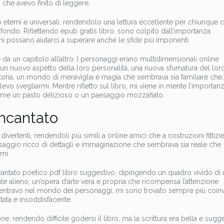
 che avevo finito di leggere.
ono eterni e universali, rendendolo una lettura eccellente per chiunque 
ofondo. Riflettendo epub gratis libro, sono colpito dall’importanza
gami possano aiutarci a superare anche le sfide più imponenti.
e da un capitolo all’altro. I personaggi erano multidimensionali online
 un nuovo aspetto della loro personalità, una nuova sfumatura del lor
oria, un mondo di meraviglia e magia che sembrava sia familiare che, t
 svegliarmi. Mentre rifletto sul libro, mi viene in mente l’importanz
 come un pasto delizioso o un paesaggio mozzafiato.
 incantato
ertenti, rendendoli più simili a online amici che a costruzioni fittizie
esaggio ricco di dettagli e immaginazione che sembrava sia reale che
mi.
 incantato poetico pdf libro suggestivo, dipingendo un quadro vivido di
alieno, un’opera d’arte vera e propria che ricompensa l’attenzione
ddentravo nel mondo dei personaggi, mi sono trovato sempre più coin
tata e insoddisfacente.
e, rendendo difficile godersi il libro, ma la scrittura era bella e sugge