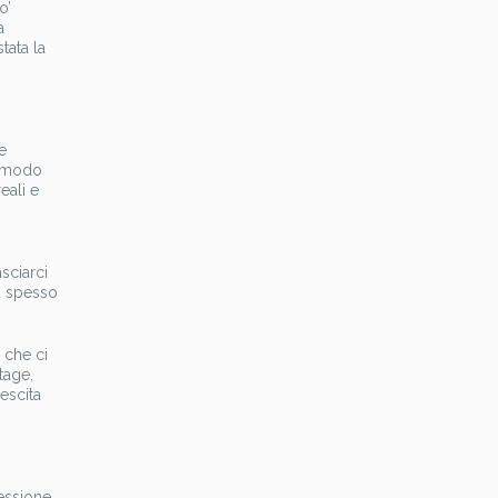
o’
a
tata la
e
in modo
eali e
asciarci
ra spesso
 che ci
tage,
escita
essione.