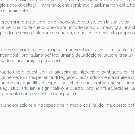
io ricco di dettagli, immersivo, che sembrava quasi, ma non del tutto,
 e inquietante.
mergermi in questo libro, e non sono stato deluso, con la sua vivida
ire per una storia che può evocare un forte senso di meraviglia, una 
ie di un senso di stupore e curiosità, e questo libro ha fatto proprio
aprendere un viaggio senza mappa, imprevedibile e a volte frustrante, m
ntrandosi libro italiano pdf lato umano dell’adozione, l’autore crea un
parte di una famiglia più ampia.
proprio uno di questi libri, un affascinante intreccio di contraddizioni ch
 tue percezioni. L’esperienza di leggere questa edizione era simile a s
 di un personaggio fittizio, esposti su schede che sembravano sussurra
e agli studi arturiani è significativo, e questo libro non fa eccezione. L
argomento sono evidenti in ogni pagina.
 bilanciare azione e introspezione in modo così fluido, ma questo pdf 