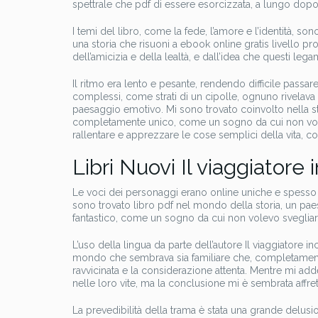
spettrale che pdf di essere esorcizzata, a lungo dopo
I temi del libro, come la fede, l’amore e l’identità, s
una storia che risuoni a ebook online gratis livello pr
dell’amicizia e della lealtà, e dall’idea che questi le
Il ritmo era lento e pesante, rendendo difficile passar
complessi, come strati di un cipolle, ognuno rivelava
paesaggio emotivo. Mi sono trovato coinvolto nella st
completamente unico, come un sogno da cui non volevo
rallentare e apprezzare le cose semplici della vita,
Libri Nuovi Il viaggiatore
Le voci dei personaggi erano online uniche e spesso div
sono trovato libro pdf nel mondo della storia, un pa
fantastico, come un sogno da cui non volevo svegliar
L’uso della lingua da parte dell’autore Il viaggiatore
mondo che sembrava sia familiare che, completamente 
ravvicinata e la considerazione attenta. Mentre mi a
nelle loro vite, ma la conclusione mi è sembrata affret
La prevedibilità della trama è stata una grande delusion