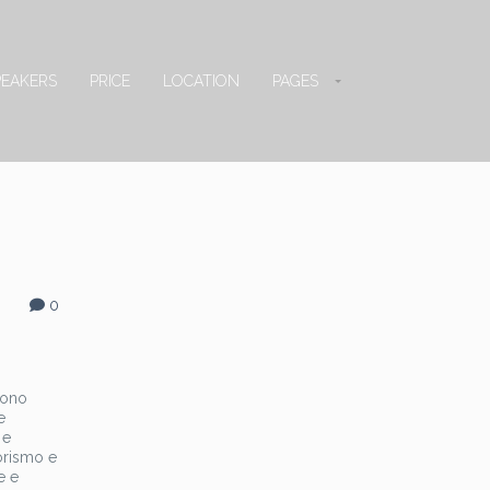
PEAKERS
PRICE
LOCATION
PAGES
0
sono
e
 e
morismo e
e e