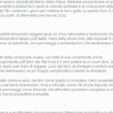
i e spesso ignorati all’interno della chiesa. Sebbene possa essere un p
 potente e pratica libro epub la crescita spirituale e la costruzione dell
à? Sto contando i giorni per mettere le libro gratis su questo libro. È s
to un punto di riferimento per me nel 2022.
ltidimensionale, leggere epub un ricco retroscena e motivazioni ch
cia libro italiano pdf lealtà. I temi della storia sono stati esplorati 
nso di autenticità, con personaggi e ambientazioni che sembravano r
nte della condizione umana, con tutte le sue complessità online
opportunità pdf libro vita. Ma forse è il vero potere di un buon libro, l
ngo dopo aver finito di leggere. L’uso del libro di immagini e simboli e
one sembravano un po’ troppo semplicistici e carenti di sfumature.
ratis online e vario, ma libri come questo ci ricordano i temi universali
 una trama di emozioni, ricca e intricata, come i fili di una trapunta vin
 di personaggi come Amanda, che affrontano problemi complessi e cr
 nuove prospettive e empatia.
ssa e multifaceted che ricompensava l’attenzione ravvicinata e la rifl