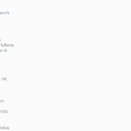
cerchi
o
uttavia,
a di
. Mi
 un
volto
stiva.