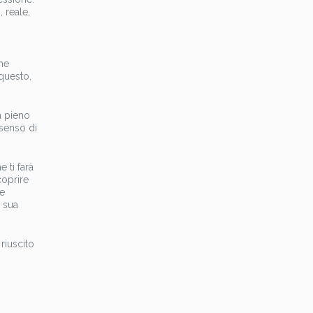
 reale,
che
 questo,
a pieno
 senso di
e ti farà
coprire
re
a sua
riuscito