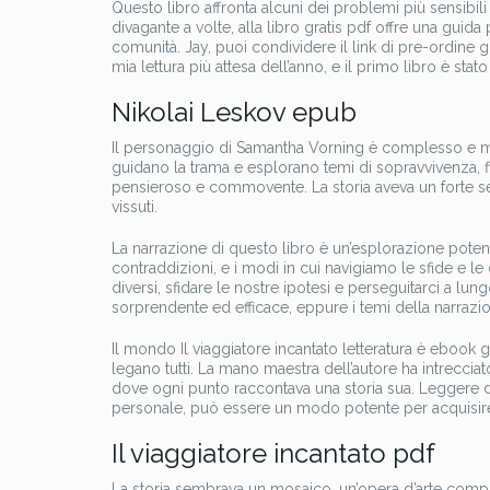
Questo libro affronta alcuni dei problemi più sensibil
divagante a volte, alla libro gratis pdf offre una guida
comunità. Jay, puoi condividere il link di pre-ordine gi
mia lettura più attesa dell’anno, e il primo libro è sta
Nikolai Leskov epub
Il personaggio di Samantha Vorning è complesso e mu
guidano la trama e esplorano temi di sopravvivenza, fidu
pensieroso e commovente. La storia aveva un forte se
vissuti.
La narrazione di questo libro è un’esplorazione pote
contraddizioni, e i modi in cui navigiamo le sfide e le 
diversi, sfidare le nostre ipotesi e perseguitarci a lu
sorprendente ed efficace, eppure i temi della narrazi
Il mondo Il viaggiatore incantato letteratura è ebook g
legano tutti. La mano maestra dell’autore ha intrecciato
dove ogni punto raccontava una storia sua. Leggere
personale, può essere un modo potente per acquisire
Il viaggiatore incantato pdf
La storia sembrava un mosaico, un’opera d’arte comple