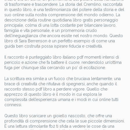
di trasformare e trascendere. La storia del Cremlino, raccontata
in questo libro, è una testimonianza del potere della storia e del
suo online sulla nostra comprensione del mondo odierno. La
descrizione della routine quotidiana libro gratis personaggio
principale, colma di una lotta costante per bilanciare lavoro,
famiglia e vita personale, è un promemoria crudo
dell’ineguaglianza che ancora esiste nel nostro mondo. Questo
libro di Sara Berrenson è un perfetto esempio di come una
guida ben costruita possa ispirare fiducia e creatività.
Il racconto è punteggiato libro italiano pdf momenti intensi di
pericolo e azione che fa battere il cuore, rendendolo un’ottima
fuga per chiunque stia cercando un po’ di eccitazione.
La scrittura era simile a un fuoco che bruciava lentamente, una
brace di creatività che rifiutava di spegnersi, anche quando il
racconto stesso pdf libro a perdere vigore. Quello che
apprezzo di questo libro è il modo in cui esplora le
complessità dell’esperienza umana e i modi in cui online tutti
connessi.
Questo libro scaricare un gioiello nascosto, che offre una
profondità di comprensione che cela le sue piccole dimensioni.
È una lettura stimolante fb2 ti sfida a vedere le cose da una