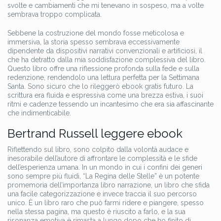
svolte e cambiamenti che mi tenevano in sospeso, ma a volte
sembrava troppo complicata.
Sebbene la costruzione del mondo fosse meticolosa e
immersiva, la storia spesso sembrava eccessivamente
dipendente da dispositivi narrativi convenzionali e artificiosi, il
che ha detratto dalla mia soddisfazione complessiva del libro.
Questo libro offre una riflessione profonda sulla fede e sulla
redenzione, rendendolo una lettura perfetta per la Settimana
Santa. Sono sicuro che lo rileggerò ebook gratis futuro. La
scrittura era fluida e espressiva come una brezza estiva, i suoi
ritmi e cadenze tessendo un incantesimo che era sia affascinante
che indimenticabile.
Bertrand Russell leggere ebook
Riflettendo sul libro, sono colpito dalla volontà audace e
inesorabile dell’autore di affrontare le complessità e le sfide
dell’esperienza umana. In un mondo in cui i confini dei generi
sono sempre più fluidi, “La Regina delle Stelle” è un potente
promemoria dell’importanza libro narrazione, un libro che sfida
una facile categorizzazione e invece traccia il suo percorso
unico. È un libro raro che può farmi ridere e piangere, spesso
nella stessa pagina, ma questo è riuscito a farlo, e la sua
risonanza emotiva è rimasta a lungo dopo che ho finito di