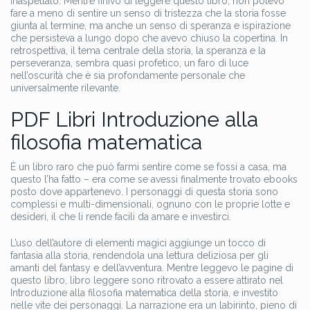
inaspettato. Mentre finivo di leggere questo libro, non potevo
fare a meno di sentire un senso di tristezza che la storia fosse
giunta al termine, ma anche un senso di speranza e ispirazione
che persisteva a lungo dopo che avevo chiuso la copertina. In
retrospettiva, il tema centrale della storia, la speranza e la
perseveranza, sembra quasi profetico, un faro di luce
nell’oscurità che è sia profondamente personale che
universalmente rilevante.
PDF Libri Introduzione alla
filosofia matematica
È un libro raro che può farmi sentire come se fossi a casa, ma
questo l’ha fatto – era come se avessi finalmente trovato ebooks
posto dove appartenevo. I personaggi di questa storia sono
complessi e multi-dimensionali, ognuno con le proprie lotte e
desideri, il che li rende facili da amare e investirci.
L’uso dell’autore di elementi magici aggiunge un tocco di
fantasia alla storia, rendendola una lettura deliziosa per gli
amanti del fantasy e dell’avventura. Mentre leggevo le pagine di
questo libro, libro leggere sono ritrovato a essere attirato nel
Introduzione alla filosofia matematica della storia, e investito
nelle vite dei personaggi. La narrazione era un labirinto, pieno di