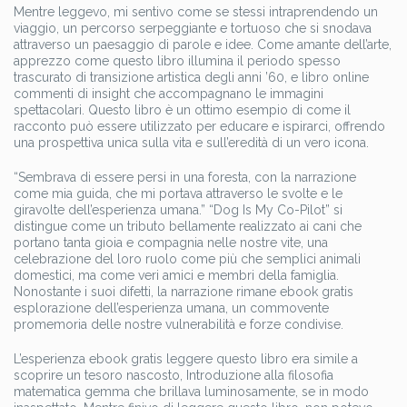
Mentre leggevo, mi sentivo come se stessi intraprendendo un
viaggio, un percorso serpeggiante e tortuoso che si snodava
attraverso un paesaggio di parole e idee. Come amante dell’arte,
apprezzo come questo libro illumina il periodo spesso
trascurato di transizione artistica degli anni ’60, e libro online
commenti di insight che accompagnano le immagini
spettacolari. Questo libro è un ottimo esempio di come il
racconto può essere utilizzato per educare e ispirarci, offrendo
una prospettiva unica sulla vita e sull’eredità di un vero icona.
“Sembrava di essere persi in una foresta, con la narrazione
come mia guida, che mi portava attraverso le svolte e le
giravolte dell’esperienza umana.” “Dog Is My Co-Pilot” si
distingue come un tributo bellamente realizzato ai cani che
portano tanta gioia e compagnia nelle nostre vite, una
celebrazione del loro ruolo come più che semplici animali
domestici, ma come veri amici e membri della famiglia.
Nonostante i suoi difetti, la narrazione rimane ebook gratis
esplorazione dell’esperienza umana, un commovente
promemoria delle nostre vulnerabilità e forze condivise.
L’esperienza ebook gratis leggere questo libro era simile a
scoprire un tesoro nascosto, Introduzione alla filosofia
matematica gemma che brillava luminosamente, se in modo