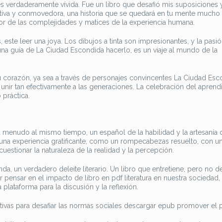
es verdaderamente vívida. Fue un libro que desafió mis suposiciones
ativa y conmovedora, una historia que se quedará en tu mente mucho
r de las complejidades y matices de la experiencia humana.
s, este leer una joya. Los dibujos a tinta son impresionantes, y la pasi
 una guía de La Ciudad Escondida hacerlo, es un viaje al mundo de la
 tu corazón, ya sea a través de personajes convincentes La Ciudad Es
 unir tan efectivamente a las generaciones. La celebración del aprend
 práctica.
a menudo al mismo tiempo, un español de la habilidad y la artesanía 
fue una experiencia gratificante, como un rompecabezas resuelto, con u
 cuestionar la naturaleza de la realidad y la percepción.
nda, un verdadero deleite literario. Un libro que entretiene, pero no d
ar pensar en el impacto de libro en pdf literatura en nuestra socieda
plataforma para la discusión y la reflexión.
tivas para desafiar las normas sociales descargar epub promover el 