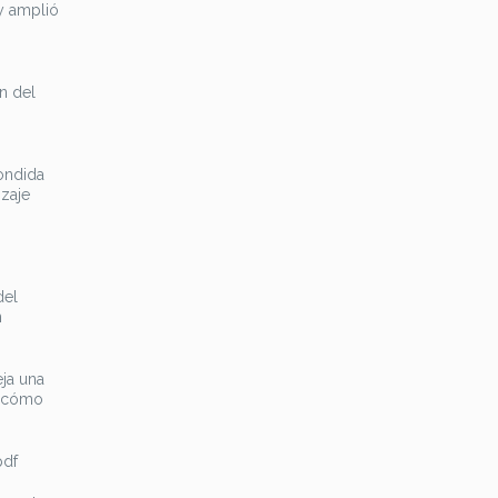
 y amplió
ón del
condida
izaje
del
n
eja una
d, cómo
pdf