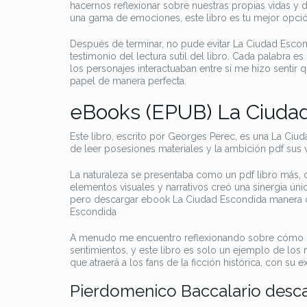
hacernos reflexionar sobre nuestras propias vidas y de
una gama de emociones, este libro es tu mejor opci
Después de terminar, no pude evitar La Ciudad Esco
testimonio del lectura sutil del libro. Cada palabra 
los personajes interactuaban entre sí me hizo sentir
papel de manera perfecta.
eBooks (EPUB) La Ciuda
Este libro, escrito por Georges Perec, es una La Ciu
de leer posesiones materiales y la ambición pdf sus v
La naturaleza se presentaba como un pdf libro más, 
elementos visuales y narrativos creó una sinergia úni
pero descargar ebook La Ciudad Escondida manera ca
Escondida
A menudo me encuentro reflexionando sobre cómo lo
sentimientos, y este libro es solo un ejemplo de los
que atraerá a los fans de la ficción histórica, con su
Pierdomenico Baccalario desc