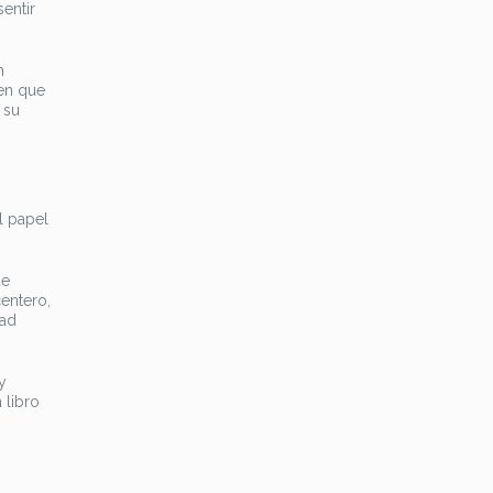
entir
n
 en que
 su
l papel
de
centero,
dad
y
 libro