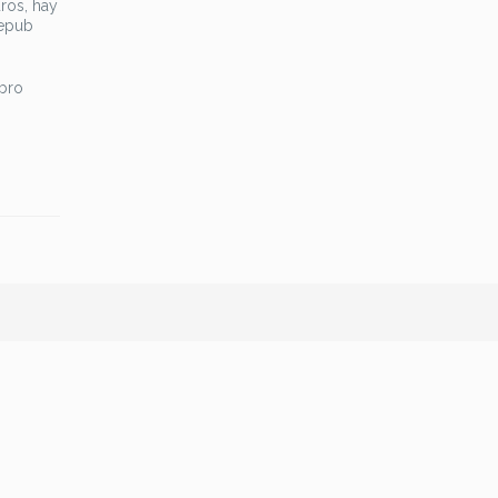
ros, hay
 epub
ibro