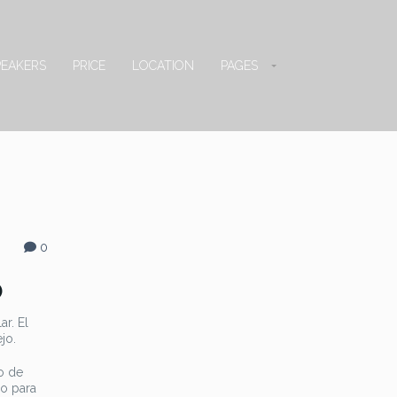
PEAKERS
PRICE
LOCATION
PAGES
0
o
r. El
jo.
o de
ro para