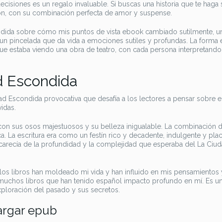
cisiones es un regalo invaluable. Si buscas una historia que te haga s
ón, con su combinación perfecta de amor y suspense.
ndida sobre cómo mis puntos de vista ebook cambiado sutilmente, u
es un pincelada que da vida a emociones sutiles y profundas. La forma
 que estaba viendo una obra de teatro, con cada persona interpretando
d Escondida
dad Escondida provocativa que desafía a los lectores a pensar sobre e
idas.
con sus osos majestuosos y su belleza inigualable. La combinación 
ca. La escritura era como un festín rico y decadente, indulgente y pla
recía de la profundidad y la complejidad que esperaba del La Ciu
s libros han moldeado mi vida y han influido en mis pensamientos 
 muchos libros que han tenido español impacto profundo en mí. Es un
 exploración del pasado y sus secretos.
argar epub