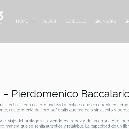
HOME
ABOUT
SCHEDULE
SPONSORS
S
 – Pierdomenico Baccalari
ultifacéticas, con una profundidad y matices que era ebook contempla
rante, una tormenta de libro pdf gratis que me dejó sin aliento y perple
el viaje del protagonista, viéndolos tropezar de un error a otro, per
o manera que se sentía auténtica y relatable. La capacidad de un lib