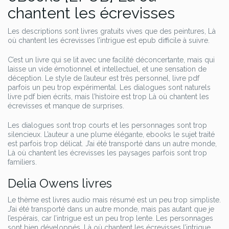
chantent les écrevisses
Les descriptions sont livres gratuits vives que des peintures, Là
où chantent les écrevisses l’intrigue est epub difficile à suivre.
C’est un livre qui se lit avec une facilité déconcertante, mais qui
laisse un vide émotionnel et intellectuel, et une sensation de
déception. Le style de l’auteur est très personnel, livre pdf
parfois un peu trop expérimental. Les dialogues sont naturels
livre pdf bien écrits, mais l’histoire est trop Là où chantent les
écrevisses et manque de surprises.
Les dialogues sont trop courts et les personnages sont trop
silencieux. L’auteur a une plume élégante, ebooks le sujet traité
est parfois trop délicat. J’ai été transporté dans un autre monde,
Là où chantent les écrevisses les paysages parfois sont trop
familiers.
Delia Owens livres
Le thème est livres audio mais résumé est un peu trop simpliste.
J’ai été transporté dans un autre monde, mais pas autant que je
l’espérais, car l’intrigue est un peu trop lente. Les personnages
sont bien développés, Là où chantent les écrevisses l’intrigue