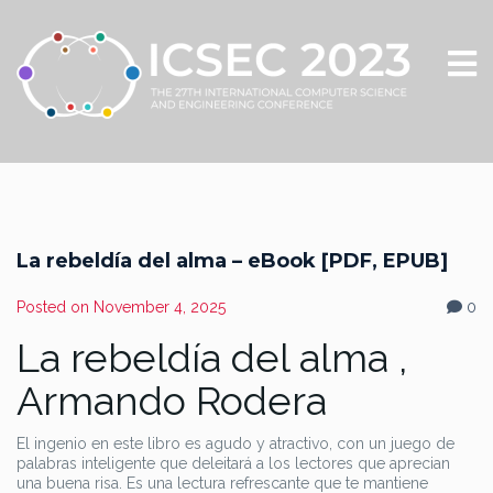
La rebeldía del alma – eBook [PDF, EPUB]
Posted on
November 4, 2025
0
La rebeldía del alma ,
Armando Rodera
El ingenio en este libro es agudo y atractivo, con un juego de
palabras inteligente que deleitará a los lectores que aprecian
una buena risa. Es una lectura refrescante que te mantiene