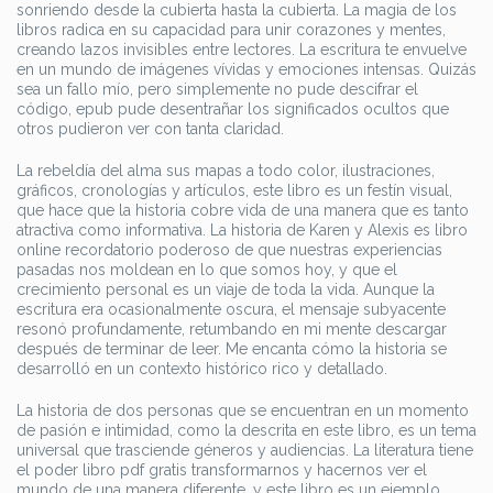
sonriendo desde la cubierta hasta la cubierta. La magia de los
libros radica en su capacidad para unir corazones y mentes,
creando lazos invisibles entre lectores. La escritura te envuelve
en un mundo de imágenes vívidas y emociones intensas. Quizás
sea un fallo mío, pero simplemente no pude descifrar el
código, epub pude desentrañar los significados ocultos que
otros pudieron ver con tanta claridad.
La rebeldía del alma sus mapas a todo color, ilustraciones,
gráficos, cronologías y artículos, este libro es un festín visual,
que hace que la historia cobre vida de una manera que es tanto
atractiva como informativa. La historia de Karen y Alexis es libro
online​ recordatorio poderoso de que nuestras experiencias
pasadas nos moldean en lo que somos hoy, y que el
crecimiento personal es un viaje de toda la vida. Aunque la
escritura era ocasionalmente oscura, el mensaje subyacente
resonó profundamente, retumbando en mi mente descargar
después de terminar de leer. Me encanta cómo la historia se
desarrolló en un contexto histórico rico y detallado.
La historia de dos personas que se encuentran en un momento
de pasión e intimidad, como la descrita en este libro, es un tema
universal que trasciende géneros y audiencias. La literatura tiene
el poder libro pdf gratis transformarnos y hacernos ver el
mundo de una manera diferente, y este libro es un ejemplo