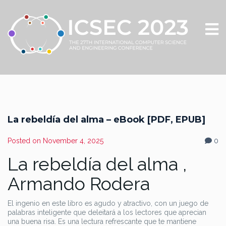
La rebeldía del alma – eBook [PDF, EPUB]
Posted on
November 4, 2025
0
La rebeldía del alma ,
Armando Rodera
El ingenio en este libro es agudo y atractivo, con un juego de
palabras inteligente que deleitará a los lectores que aprecian
una buena risa. Es una lectura refrescante que te mantiene