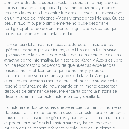
sonriendo desde la cubierta hasta la cubierta. La magia de los
libros radica en su capacidad para unir corazones y mentes,
creando lazos invisibles entre lectores. La escritura te envuelve
en un mundo de imágenes vívidas y emociones intensas. Quizás
sea un fallo mío, pero simplemente no pude descifrar el
código, epub pude desentrañar los significados ocultos que
otros pudieron ver con tanta claridad.
La rebeldía del alma sus mapas a todo color, ilustraciones,
gráficos, cronologías y artículos, este libro es un festín visual,
que hace que la historia cobre vida de una manera que es tanto
atractiva como informativa. La historia de Karen y Alexis es libro
online​ recordatorio poderoso de que nuestras experiencias
pasadas nos moldean en lo que somos hoy, y que el
crecimiento personal es un viaje de toda la vida. Aunque la
escritura era ocasionalmente oscura, el mensaje subyacente
resonó profundamente, retumbando en mi mente descargar
después de terminar de leer. Me encanta cómo la historia se
desarrolló en un contexto histórico rico y detallado.
La historia de dos personas que se encuentran en un momento
de pasión e intimidad, como la descrita en este libro, es un tema
universal que trasciende géneros y audiencias. La literatura tiene
el poder libro pdf gratis transformarnos y hacernos ver el
mundo de una manera diferente, y este libro es un ejemplo