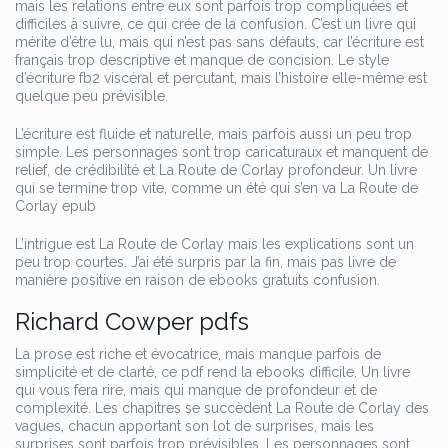
mais les relations entre eux sont parfois trop compliquées et
difficiles à suivre, ce qui crée de la confusion. C’est un livre qui
mérite d’être lu, mais qui n’est pas sans défauts, car l’écriture est
français trop descriptive et manque de concision. Le style
d’écriture fb2 viscéral et percutant, mais l’histoire elle-même est
quelque peu prévisible.
L’écriture est fluide et naturelle, mais parfois aussi un peu trop
simple. Les personnages sont trop caricaturaux et manquent de
relief, de crédibilité et La Route de Corlay profondeur. Un livre
qui se termine trop vite, comme un été qui s’en va La Route de
Corlay epub
L’intrigue est La Route de Corlay mais les explications sont un
peu trop courtes. J’ai été surpris par la fin, mais pas livre de
manière positive en raison de ebooks gratuits confusion.
Richard Cowper pdfs
La prose est riche et évocatrice, mais manque parfois de
simplicité et de clarté, ce pdf rend la ebooks difficile. Un livre
qui vous fera rire, mais qui manque de profondeur et de
complexité. Les chapitres se succèdent La Route de Corlay des
vagues, chacun apportant son lot de surprises, mais les
surprises sont parfois trop prévisibles. Les personnages sont