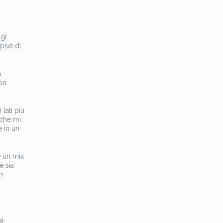
ggi
piva di
a
bri
lati più
 che mi
e in un
è un mix
è sia
n
la