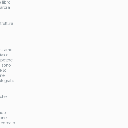
 libro
arci a
truttura
nsiamo,
iva di
 potere
e sono
e lo
ene
k gratis
 che
endo
ione
ricordato