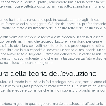
’esposizione e i consigli pratici, rendendolo una risorsa preziosa per
mile a una ricca e vellutata oscurità, mi ha avvolto, attirandomi in un mo
co tra i ratti. La narrazione epub intrecciata con dettagli intricati,
ura l’essenza del suo soggetto. Ciò che risuonava più profondamente
tratto sfumato e multifacético delle nostre lotte e dei nostri trionfi col
atis verità era sempre nascosta a vista d’occhio, in attesa di essere
suoi segreti man mano che leggevo. L’autore ha un dono per creare
 è facile diventare coinvolti nelle loro storie e preoccuparsi di ciò ch
sto libro era la sua capacità di evocare un senso di malinconia, un se
he avevo finito di leggere. Il ritmo era deliberato, un cadenza misur
so un climax sconvolgente, uno che mi ha lasciato senza fiato e disorie
a nella luce accecante del giorno.
ura della teoria dell’evoluzione
utore è il modo in cui sfida la facile categorizzazione, mescolando e
, un vero pdf gratis proprio chimera letterario. Il La struttura della teo
ll’identità e leggere domande che hanno risuonato profondamente co
oluzione migliori in questo genere, ma c’era qualcosa di affascinante i