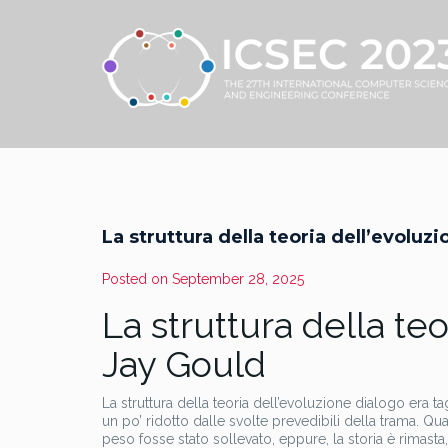
La struttura della teoria dell’evoluzi
Posted on
September 28, 2025
La struttura della te
Jay Gould
La struttura della teoria dell’evoluzione dialogo era 
un po’ ridotto dalle svolte prevedibili della trama. Q
peso fosse stato sollevato, eppure, la storia è rimas