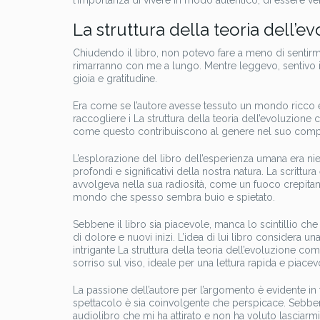
l’importanza di vivere in modo autentico, di essere veri
La struttura della teoria dell’e
Chiudendo il libro, non potevo fare a meno di sentirmi
rimarranno con me a lungo. Mentre leggevo, sentivo i
gioia e gratitudine.
Era come se l’autore avesse tessuto un mondo ricco e 
raccogliere i La struttura della teoria dell’evoluzione c
come questo contribuiscono al genere nel suo com
L’esplorazione del libro dell’esperienza umana era nie
profondi e significativi della nostra natura. La scrittu
avvolgeva nella sua radiosità, come un fuoco crepitant
mondo che spesso sembra buio e spietato.
Sebbene il libro sia piacevole, manca lo scintillio che
di dolore e nuovi inizi. L’idea di lui libro considera 
intrigante La struttura della teoria dell’evoluzione c
sorriso sul viso, ideale per una lettura rapida e piacev
La passione dell’autore per l’argomento è evidente in t
spettacolo è sia coinvolgente che perspicace. Sebbene 
audiolibro che mi ha attirato e non ha voluto lasciarm