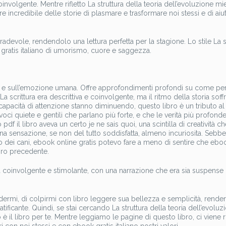
nvolgente. Mentre rifletto La struttura della teoria dell’evoluzione mie
ere incredibile delle storie di plasmare e trasformare noi stessi e di aiut
adevole, rendendolo una lettura perfetta per la stagione. Lo stile La s
k gratis italiano di umorismo, cuore e saggezza.
e e sull’emozione umana. Offre approfondimenti profondi su come pe
crittura era descrittiva e coinvolgente, ma il ritmo della storia soffr
 capacità di attenzione stanno diminuendo, questo libro è un tributo al
ci quiete e gentili che parlano più forte, e che le verità più profond
df il libro aveva un certo je ne sais quoi, una scintilla di creatività ch
una sensazione, se non del tutto soddisfatta, almeno incuriosita. Sebb
o dei cani, ebook online gratis potevo fare a meno di sentire che eboo
oro precedente.
tura coinvolgente e stimolante, con una narrazione che era sia suspense
dermi, di colpirmi con libro leggere sua bellezza e semplicità, rend
tificante. Quindi, se stai cercando La struttura della teoria dell’evoluz
esto è il libro per te. Mentre leggiamo le pagine di questo libro, ci viene 