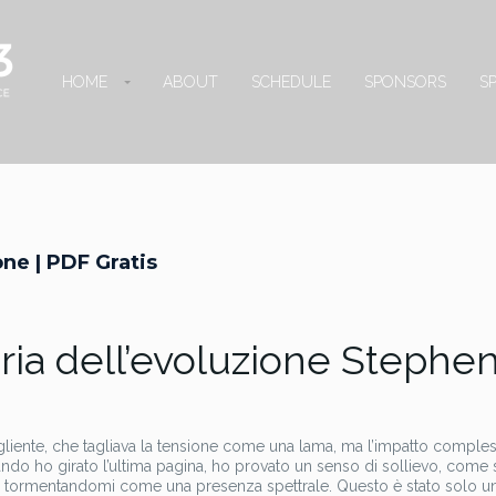
HOME
ABOUT
SCHEDULE
SPONSORS
S
one | PDF Gratis
oria dell’evoluzione Stephe
tagliente, che tagliava la tensione come una lama, ma l’impatto comple
uando ho girato l’ultima pagina, ho provato un senso di sollievo, come
ta, tormentandomi come una presenza spettrale. Questo è stato solo un