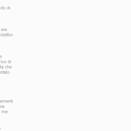
ndo di
 era
lettivi.
e
nso di
ata che
ntato,
lementi
ria
n me,
n