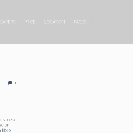
PEAKERS
PRICE
LOCATION
PAGES
0
n
ssivo era
 se un
 libro