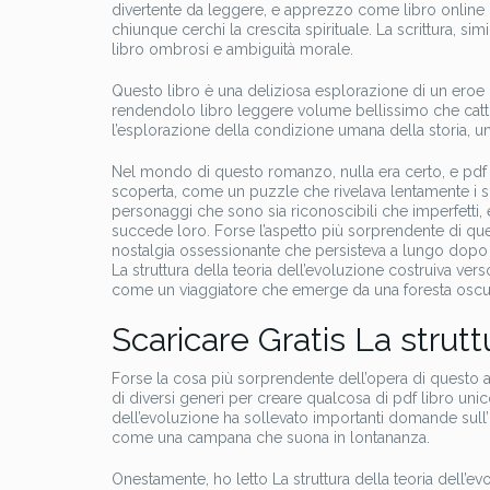
divertente da leggere, e apprezzo come libro online l
chiunque cerchi la crescita spirituale. La scrittura, si
libro ombrosi e ambiguità morale.
Questo libro è una deliziosa esplorazione di un eroe uni
rendendolo libro leggere volume bellissimo che catt
l’esplorazione della condizione umana della storia, un ri
Nel mondo di questo romanzo, nulla era certo, e pdf gr
scoperta, come un puzzle che rivelava lentamente i 
personaggi che sono sia riconoscibili che imperfetti, e
succede loro. Forse l’aspetto più sorprendente di que
nostalgia ossessionante che persisteva a lungo dopo c
La struttura della teoria dell’evoluzione costruiva ver
come un viaggiatore che emerge da una foresta oscur
Scaricare Gratis La strutt
Forse la cosa più sorprendente dell’opera di questo a
di diversi generi per creare qualcosa di pdf libro unico
dell’evoluzione ha sollevato importanti domande su
come una campana che suona in lontananza.
Onestamente, ho letto La struttura della teoria dell’ev