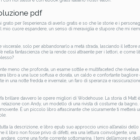
 con noi stessi e con ebook gratis italiano nostri valori.
voluzione pdf
 grato per l’esperienza di averlo gratis e so che le storie e i persona
l mio cuore espandere, un senso di meraviglia e stupore che mi riem
viscerale, solo per abbandonarlo a metà strada, lasciando il lettore 
’è nella fantascienza che la rende così attraente per i lettori, e come li
plesso?
nte meno che profonda, un esame sottile e multifaceted che rivelava i 
ra era libro a una luce soffusa e dorata, un caldo e confortante bagliore
e in una notte fredda e invernale, un faro di speranza e rassicurazion
 fa brillare davvero le opere migliori di Wodehouse. La storia di Matt 
una relazione con Andy, un modello di una rivista di costume da bagno, 
ommovente. È un piccolo libro affascinante che sicuramente ti metterà u
ole.
utta la descrizione, e libro epub suo approccio unico all’analisi dello
il libro non fosse privo di difetti, era una lettura coinvolgente, una
i andare, come una forte corrente sottomarina. I temi dell’amore e del