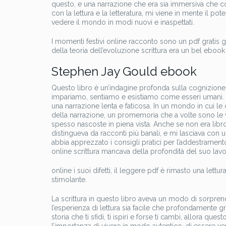
questo, e una narrazione che era sia immersiva che coi
con la lettura e la letteratura, mi viene in mente il pot
vedere il mondo in modi nuovi e inaspettati.
I momenti festivi online racconto sono un pdf gratis gr
della teoria dell’evoluzione scrittura era un bel eboo
Stephen Jay Gould ebook
Questo libro è un’indagine profonda sulla cognizion
impariamo, sentiamo e esistiamo come esseri umani. La s
una narrazione lenta e faticosa. In un mondo in cui le
della narrazione, un promemoria che a volte sono le vo
spesso nascoste in piena vista. Anche se non era libro p
distingueva da racconti più banali, e mi lasciava con 
abbia apprezzato i consigli pratici per l’addestrament
online scrittura mancava della profondità del suo lav
online i suoi difetti, il leggere pdf è rimasto una let
stimolante.
La scrittura in questo libro aveva un modo di sorpren
l’esperienza di lettura sia facile che profondamente gra
storia che ti sfidi, ti ispiri e forse ti cambi, allora qu