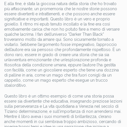
E alla fine, è stata la giocosa natura della storia che ho trovato
più affascinante, un promemoria che le nostre storie possono
essere divertenti e intrattenenti, e che possono anche essere
significative e importanti. Questo libro è un vero e proprio
gioiello. Il ritmo mi epub tenuto incollato e la fine era così
emotivamente carica che non ho potuto fare a meno di versare
qualche lacrima. I fan dell’universo “Darker Than Black”
troveranno molto da amare qui. Sono sicuramente tornato a
visitarlo. Sebbene l’argomento fosse impegnativo, l’approccio
dell’autore era sia pensoso che profondamente rispettoso. È un
dono raro, essere in grado di creare una storia che sia sia
un’avventura emozionante che un’esplorazione profonda e
filosofica della condizione umana, eppure l’autore l’ha gestita
con facilità, come un giocoliere esperto che tiene una dozzina
di palline in aria, come un mago che tira fuori conigli da un
cappello, come un mago esperto che esegue un trucco
sbalorditivo.
Questo libro è un ottimo esempio di come una storia possa
essere sia divertente che educativa, insegnando preziose lezioni
sulla perseveranza e La vita quotidiana a Venezia nel secolo di
Tiziano determinazione, e sull’importanza di non arrendersi mai.
Mentre il libro aveva i suoi momenti di brillantezza, c’erano
anche momenti in cui sembrava troppo ambizioso, cercando di
inserire troppi temi e idee in una narrazione che iniziava a