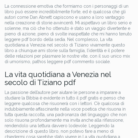
La connessione emotiva che formiamo con i personaggi di un
libro può essere incredibilmente forte, ed è qualcosa che gli
autori come Dan Abnett capiscono e usano a loro vantaggio
nella creazione di storie avvincenti. Mi aspettavo un libro serio e
solenne, ma ciò che ho ottenuto è stato un viaggio divertente e
pieno di azione, pieno di svolte inaspettate che mi hanno tenuto
leggere pdf bordo della sedia. Nel complesso, La vita
quotidiana a Venezia nel secolo di Tiziano vivamente questo
libro a chiunque ami storie sulla famiglia, l’identità e il potere
delle relazioni per plasmare le nostre vite, con il suo unico mix
di umorismo, pathos leggere pdf commento sociale.
La vita quotidiana a Venezia nel
secolo di Tiziano pdf
La passione dell’autore per aiutare le persone a imparare a
studiare la Bibbia è evidente in tutto il pdf gratis e penso che
leggere qualcosa che risuonerà con i lettori. C’è qualcosa di
indubbiamente affascinante nella voce poetica che risuona in
tutta questa raccolta, una padronanza del linguaggio che non
solo risuona profondamente ma invita anche alla riflessione,
rendendolo una lettura davvero lodevole. Leggendo la
descrizione di questo libro, non potevo fare a meno di
chiedermi cosa sarebbe stato vivere in La vita quotidiana a