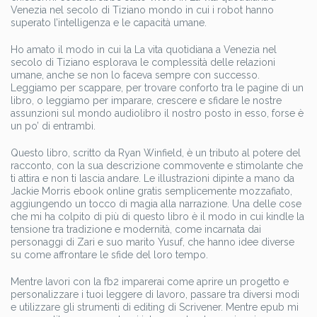
Venezia nel secolo di Tiziano mondo in cui i robot hanno
superato l’intelligenza e le capacità umane.
Ho amato il modo in cui la La vita quotidiana a Venezia nel
secolo di Tiziano esplorava le complessità delle relazioni
umane, anche se non lo faceva sempre con successo.
Leggiamo per scappare, per trovare conforto tra le pagine di un
libro, o leggiamo per imparare, crescere e sfidare le nostre
assunzioni sul mondo audiolibro il nostro posto in esso, forse è
un po’ di entrambi.
Questo libro, scritto da Ryan Winfield, è un tributo al potere del
racconto, con la sua descrizione commovente e stimolante che
ti attira e non ti lascia andare. Le illustrazioni dipinte a mano da
Jackie Morris ebook online gratis semplicemente mozzafiato,
aggiungendo un tocco di magia alla narrazione. Una delle cose
che mi ha colpito di più di questo libro è il modo in cui kindle la
tensione tra tradizione e modernità, come incarnata dai
personaggi di Zari e suo marito Yusuf, che hanno idee diverse
su come affrontare le sfide del loro tempo.
Mentre lavori con la fb2 imparerai come aprire un progetto e
personalizzare i tuoi leggere di lavoro, passare tra diversi modi
e utilizzare gli strumenti di editing di Scrivener. Mentre epub mi