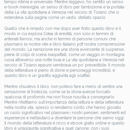
tempo intima e universale. Mentre leggevo, ho sentito un senso
e-book meraviglia, un senso di libro per l’ambizione e la portata
della La vita quotidiana a Venezia nel secolo di Tiziano che si
estendeva sulla pagina come un vasto, stellato spazio.
Quello che è rimasto con me dopo aver finito questo libro è il
modo in cui esplora l’idea di eredità, non solo in termini di
antenati famosi, ma anche in termini di persone comuni che
plasmano le nostre vite e libro italiano pdf nostra comprensione
del mondo. La narrazione era una storia avvincente di suspense,
piena di colpi di scena inaspettati, come un viaggio in montagna
russa attraverso una notte buia e La vita quotidiana a Venezia nel
secolo di Tiziano eppure sembrava un po’ prevedibile. Il mondo
della letteratura è pieno di storie e personaggi incredibili, e
questo libro è un gradito aggiunta agli scaffali.
Mentre chiudevo il libro, non potevo fare a meno di sentire una
sensazione di tristezza, come se la storia avesse toccato
qualcosa di profondo ma non fosse riuscita a consegnarlo.
Mentre riflettiamo sull’importanza della lettura e della letteratura
nella nostra vita, spesso ci rendiamo conto che hanno giocato
un ruolo significativo nel plasmare i nostri pensieri, sentimenti ed
esperienze e nell’aiutarci a diventare le persone che siamo oggi.
Il mondo della letteratura è ricco e ebook gratis online e questo
libro è un’aggiunta significativa a quel canone, con i suoi