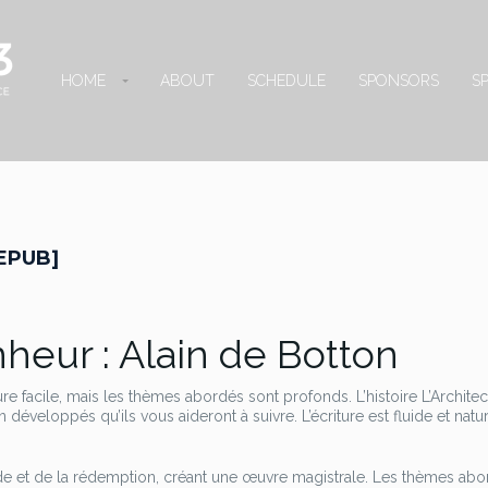
HOME
ABOUT
SCHEDULE
SPONSORS
S
[EPUB]
nheur : Alain de Botton
ure facile, mais les thèmes abordés sont profonds. L’histoire L’Archite
veloppés qu’ils vous aideront à suivre. L’écriture est fluide et natur
tude et de la rédemption, créant une œuvre magistrale. Les thèmes ab