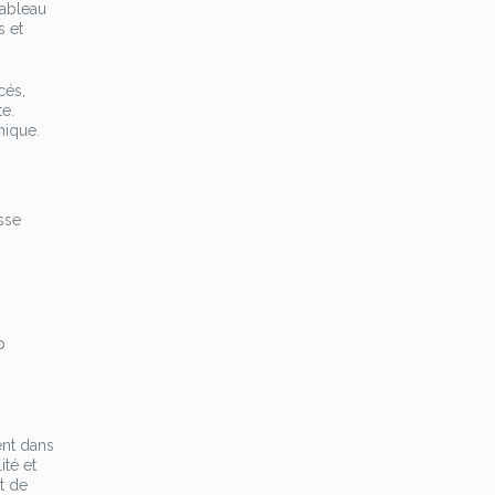
tableau
s et
cés,
e.
nique.
esse
i
p
ent dans
ité et
t de