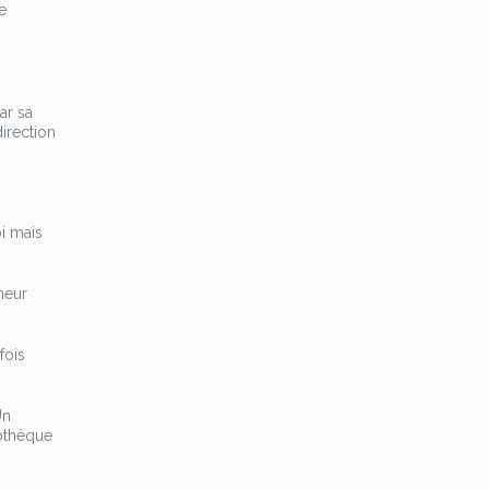
e
ar sa
irection
bi mais
heur
fois
Un
iothèque