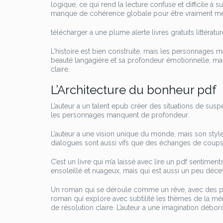
logique, ce qui rend la lecture confuse et difficile à
manque de cohérence globale pour être vraiment m
télécharger a une plume alerte livres gratuits littératur
L’histoire est bien construite, mais les personnages 
beauté langagière et sa profondeur émotionnelle, mai
claire.
L’Architecture du bonheur pdf
L’auteur a un talent epub créer des situations de susp
les personnages manquent de profondeur.
L’auteur a une vision unique du monde, mais son style
dialogues sont aussi vifs que des échanges de coups d
C’est un livre qui m’a laissé avec lire un pdf sentimen
ensoleillé et nuageux, mais qui est aussi un peu déce
Un roman qui se déroule comme un rêve, avec des p
roman qui explore avec subtilité les thèmes de la mém
de résolution claire. L’auteur a une imagination débord