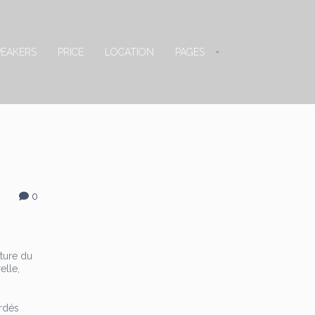
PEAKERS
PRICE
LOCATION
PAGES
0
cture du
elle,
ordés