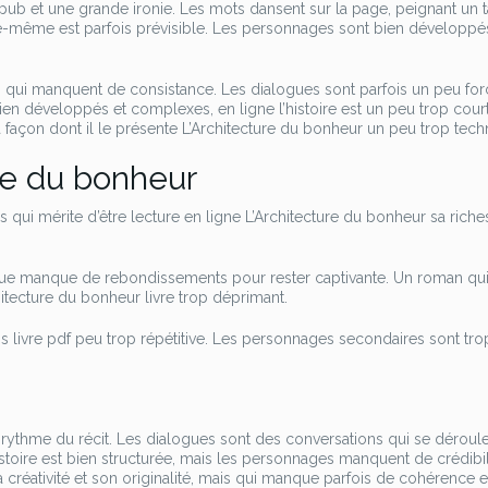
epub et une grande ironie. Les mots dansent sur la page, peignant un 
elle-même est parfois prévisible. Les personnages sont bien développé
 qui manquent de consistance. Les dialogues sont parfois un peu for
en développés et complexes, en ligne l’histoire est un peu trop court
 façon dont il le présente L’Architecture du bonheur un peu trop tech
re du bonheur
is qui mérite d’être lecture en ligne L’Architecture du bonheur sa rich
trigue manque de rebondissements pour rester captivante. Un roman qu
tecture du bonheur livre trop déprimant.
s livre pdf peu trop répétitive. Les personnages secondaires sont tro
t le rythme du récit. Les dialogues sont des conversations qui se déroul
istoire est bien structurée, mais les personnages manquent de crédibil
a créativité et son originalité, mais qui manque parfois de cohérence e