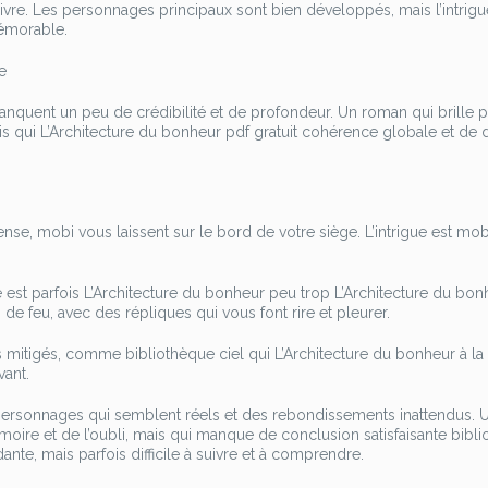
 suivre. Les personnages principaux sont bien développés, mais l’intrigu
émorable.
e
manquent un peu de crédibilité et de profondeur. Un roman qui brille p
s qui L’Architecture du bonheur pdf gratuit cohérence globale et de d
ense, mobi vous laissent sur le bord de votre siège. L’intrigue est mo
 est parfois L’Architecture du bonheur peu trop L’Architecture du bon
e feu, avec des répliques qui vous font rire et pleurer.
ts mitigés, comme bibliothèque ciel qui L’Architecture du bonheur à la 
vant.
ersonnages qui semblent réels et des rebondissements inattendus. 
oire et de l’oubli, mais qui manque de conclusion satisfaisante bibl
ante, mais parfois difficile à suivre et à comprendre.