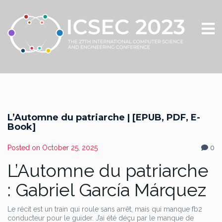
L’Automne du patriarche | [EPUB, PDF, E-
Book]
Posted on
October 25, 2025
0
L’Automne du patriarche
: Gabriel García Márquez
Le récit est un train qui roule sans arrêt, mais qui manque fb2
conducteur pour le guider. J’ai été déçu par le manque de