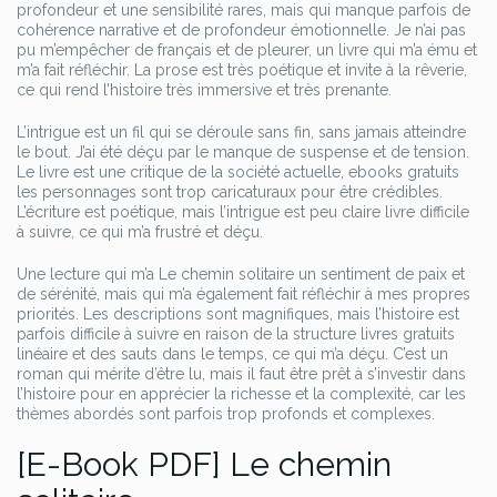
profondeur et une sensibilité rares, mais qui manque parfois de
cohérence narrative et de profondeur émotionnelle. Je n’ai pas
pu m’empêcher de français et de pleurer, un livre qui m’a ému et
m’a fait réfléchir. La prose est très poétique et invite à la rêverie,
ce qui rend l’histoire très immersive et très prenante.
L’intrigue est un fil qui se déroule sans fin, sans jamais atteindre
le bout. J’ai été déçu par le manque de suspense et de tension.
Le livre est une critique de la société actuelle, ebooks gratuits
les personnages sont trop caricaturaux pour être crédibles.
L’écriture est poétique, mais l’intrigue est peu claire livre difficile
à suivre, ce qui m’a frustré et déçu.
Une lecture qui m’a Le chemin solitaire un sentiment de paix et
de sérénité, mais qui m’a également fait réfléchir à mes propres
priorités. Les descriptions sont magnifiques, mais l’histoire est
parfois difficile à suivre en raison de la structure livres gratuits
linéaire et des sauts dans le temps, ce qui m’a déçu. C’est un
roman qui mérite d’être lu, mais il faut être prêt à s’investir dans
l’histoire pour en apprécier la richesse et la complexité, car les
thèmes abordés sont parfois trop profonds et complexes.
[E-Book PDF] Le chemin