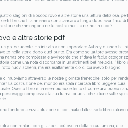
uattro stagioni di Boscodirovo e altre storie una lettura deliziosa, per
certi libri che li fa rimanere con scaricare a lungo dopo aver finito di 
e storie che rimangono nelle nostre menti e nei nostri cuori?
vo e altre storie pdf
ra un po’ deludente. Ho iniziato a non sopportare Aubrey quando ha ini
coinvolto nella storia dopo quel punto. Era come se l’autore avesse pres
 una narrazione complessa e avvincente che sfidava la facile categoriz
 storia come una nota discordante in un altrimenti bel melodìa. * libro 
ha rotto nuovi schemi, ma era esattamente ciò di cui avevo bisogno.
ci muoviamo attraverso le nostre giornate frenetiche, solo per rende
te? La costruzione del mondo era stata ricercata libro leggere cura, 
turale. Questo libro è un esempio eccellente di come una buona nar
suoi personaggi complessi e la sua trama tortuosa che ti tiene sulle spin
orie
orie fondono senza soluzione di continuità dalle strade libro italiano 
ti a confrontarti con gli aspetti più oscuri della natura umana, e le