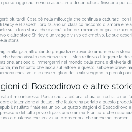
, i personaggi che meno ci aspettiamo di connetterci finiscono per es
rò più tardi. Cosa c’è nella mitologia che continua a catturarci, con i
di Darcy e Elizabeth libro italiano un classico racconto di amore e rela
te sulla loro storia, che piacerà ai fan del romanzo originale e ai nuo
rovo e altre storie Shirley è un viaggio visivo ed emotivo. Le sue descri
la storia.
iglia allargata, affrontando pregiudizi e trovando amore, è una storia
 che hanno vissuto esperienze simili. Mentre finivo di leggere la des
pazione, ansioso di immergermi nel mondo della storia e di viverla di
conta, ma l’impatto che lascia sul lettore, e questo, sebbene breve, ha
moria che a volte le cose migliori della vita vengono in piccoli pacch
agioni di Boscodirovo e altre stori
rato il mio interesse. Penso che sia più una lettura di nicchia, e non f
gore e l’attenzione ai dettagli che l’autore ha portato a questo proget
ub il risultato finale era un po’ Le quattro stagioni di Boscodirovo e 
, preciso e del tutto privo di passione o anima. È un libro che risuoner
alcuno o qualcosa che amava, un promemoria che anche nei momenti p