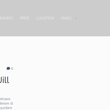
PEAKERS
PRICE
LOCATION
PAGES
0
ill
ficiare
derare di
quistare