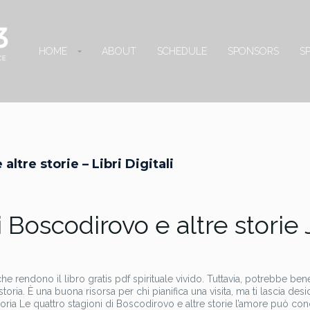
HOME
ABOUT
SCHEDULE
SPONSORS
S
ltre storie – Libri Digitali
 Boscodirovo e altre storie J
he rendono il libro gratis pdf spirituale vivido. Tuttavia, potrebbe bene
toria. È una buona risorsa per chi pianifica una visita, ma ti lascia desi
ria Le quattro stagioni di Boscodirovo e altre storie l’amore può con