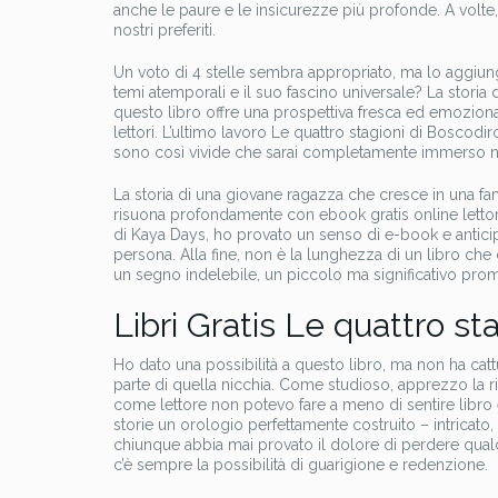
anche le paure e le insicurezze più profonde. A volte
nostri preferiti.
Un voto di 4 stelle sembra appropriato, ma lo aggiunge
temi atemporali e il suo fascino universale? La storia 
questo libro offre una prospettiva fresca ed emozionan
lettori. L’ultimo lavoro Le quattro stagioni di Boscodi
sono così vivide che sarai completamente immerso nel
La storia di una giovane ragazza che cresce in una fam
risuona profondamente con ebook gratis online lettori
di Kaya Days, ho provato un senso di e-book e antici
persona. Alla fine, non è la lunghezza di un libro che 
un segno indelebile, un piccolo ma significativo prome
Libri Gratis Le quattro st
Ho dato una possibilità a questo libro, ma non ha cattu
parte di quella nicchia. Come studioso, apprezzo la ri
come lettore non potevo fare a meno di sentire libro ep
storie un orologio perfettamente costruito – intricato
chiunque abbia mai provato il dolore di perdere qu
c’è sempre la possibilità di guarigione e redenzione.