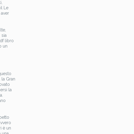
i,
il Le
 aver
lte,
 sia
df libro
o un
questo
 la Gran
rovato
rsi la
a.
ano
petto
avvero
i è un
n una