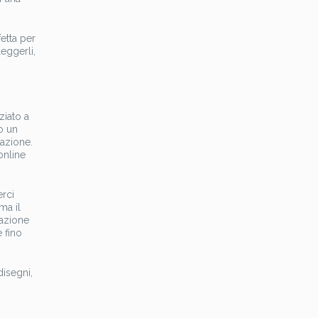
fetta per
leggerli,
ziato a
o un
zazione.
online
rci
ma il
razione
e fino
disegni,