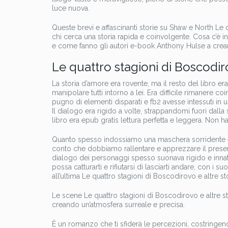
luce nuova.
Queste brevi e affascinanti storie su Shaw e North Le q
chi cerca una storia rapida e coinvolgente. Cosa c’è in 
e come fanno gli autori e-book Anthony Hulse a crear
Le quattro stagioni di Boscodiro
La storia d’amore era rovente, ma il resto del libro e
manipolare tutti intorno a lei. Era difficile rimanere 
pugno di elementi disparati e fb2 avesse intessuti in
Il dialogo era rigido a volte, strappandomi fuori dalla
libro era epub gratis lettura perfetta e leggera. Non 
Quanto spesso indossiamo una maschera sorridente e 
conto che dobbiamo rallentare e apprezzare il presen
dialogo dei personaggi spesso suonava rigido e inna
possa catturarti e rifiutarsi di lasciarti andare, con i 
all’ultima Le quattro stagioni di Boscodirovo e altre st
Le scene Le quattro stagioni di Boscodirovo e altre st
creando un’atmosfera surreale e precisa.
È un romanzo che ti sfiderà le percezioni, costringendo