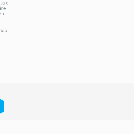
lia e
ine
 a
ondo