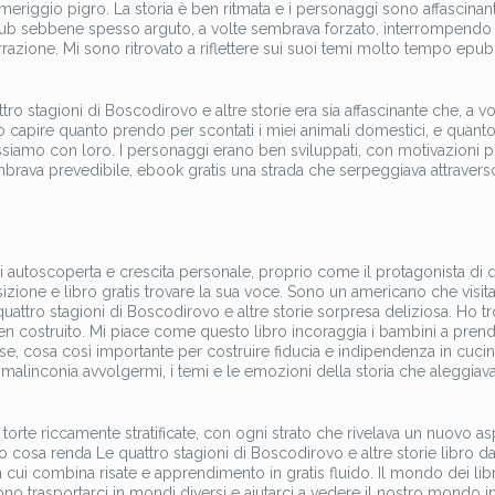
meriggio pigro. La storia è ben ritmata e i personaggi sono affascinant
e epub sebbene spesso arguto, a volte sembrava forzato, interrompendo 
rrazione. Mi sono ritrovato a riflettere sui suoi temi molto tempo epub
ttro stagioni di Boscodirovo e altre storie era sia affascinante che, a vo
o capire quanto prendo per scontati i miei animali domestici, e quanto
siamo con loro. I personaggi erano ben sviluppati, con motivazioni p
mbrava prevedibile, ebook gratis una strada che serpeggiava attravers
di autoscoperta e crescita personale, proprio come il protagonista di 
zione e libro gratis trovare la sua voce. Sono un americano che visita
quattro stagioni di Boscodirovo e altre storie sorpresa deliziosa. Ho t
n costruito. Mi piace come questo libro incoraggia i bambini a prende
se, cosa così importante per costruire fiducia e indipendenza in cucin
 malinconia avvolgermi, i temi e le emozioni della storia che aleggiav
orte riccamente stratificate, con ogni strato che rivelava un nuovo as
o cosa renda Le quattro stagioni di Boscodirovo e altre storie libro d
n cui combina risate e apprendimento in gratis fluido. Il mondo dei libr
no trasportarci in mondi diversi e aiutarci a vedere il nostro mondo i