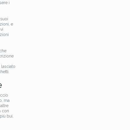
sere i
 suoi
zioni, e
vi
zioni
 che
crizione
 lasciato
etti.
e
accio
to, ma
altre
à con
iù bui,