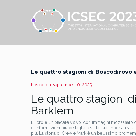
Le quattro stagioni di Boscodirovo e a
Posted on
September 10, 2025
Le quattro stagioni di
Barklem
Il libro è un piacere visivo, con immagini mozzafiato c
di informazioni più dettagliate sulla sua importanza e s
più. La storia di Crew e Mark è un bellissimo promemo