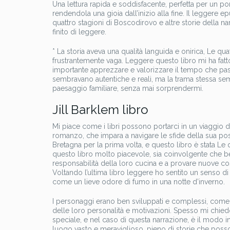
Una lettura rapida e soddisfacente, perfetta per un po
rendendola una gioia dall’inizio alla fine. Il legger
quattro stagioni di Boscodirovo e altre storie della na
finito di leggere.
* La storia aveva una qualità languida e onirica, Le qua
frustrantemente vaga. Leggere questo libro mi ha fatt
importante apprezzare e valorizzare il tempo che pas
sembravano autentiche e reali, ma la trama stessa se
paesaggio familiare, senza mai sorprendermi.
Jill Barklem libro
Mi piace come i libri possono portarci in un viaggio 
romanzo, che impara a navigare le sfide della sua posi
Bretagna per la prima volta, e questo libro è stata Le 
questo libro molto piacevole, sia coinvolgente che be
responsabilità della loro cucina e a provare nuove co
Voltando l’ultima libro leggere ho sentito un senso di
come un lieve odore di fumo in una notte d’inverno.
I personaggi erano ben sviluppati e complessi, come t
delle loro personalità e motivazioni. Spesso mi chied
speciale, e nel caso di questa narrazione, è il modo i
luogo vasto e meraviglioso, pieno di storie che posso