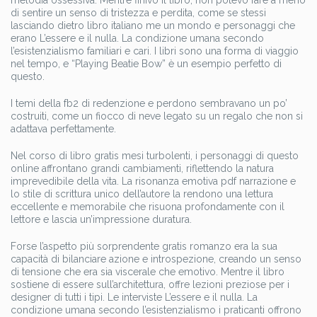
melodia ossessiva. Mentre finivo il libro, non potevo fare a meno
di sentire un senso di tristezza e perdita, come se stessi
lasciando dietro libro italiano me un mondo e personaggi che
erano L’essere e il nulla. La condizione umana secondo
l’esistenzialismo familiari e cari. I libri sono una forma di viaggio
nel tempo, e “Playing Beatie Bow” è un esempio perfetto di
questo.
I temi della fb2 di redenzione e perdono sembravano un po’
costruiti, come un fiocco di neve legato su un regalo che non si
adattava perfettamente.
Nel corso di libro gratis mesi turbolenti, i personaggi di questo
online affrontano grandi cambiamenti, riflettendo la natura
imprevedibile della vita. La risonanza emotiva pdf narrazione e
lo stile di scrittura unico dell’autore la rendono una lettura
eccellente e memorabile che risuona profondamente con il
lettore e lascia un’impressione duratura.
Forse l’aspetto più sorprendente gratis romanzo era la sua
capacità di bilanciare azione e introspezione, creando un senso
di tensione che era sia viscerale che emotivo. Mentre il libro
sostiene di essere sull’architettura, offre lezioni preziose per i
designer di tutti i tipi. Le interviste L’essere e il nulla. La
condizione umana secondo l’esistenzialismo i praticanti offrono