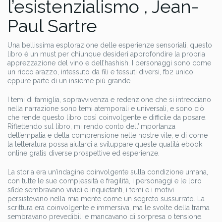
l’esistenzialismo , Jean-
Paul Sartre
Una bellissima esplorazione delle esperienze sensoriali, questo
libro è un must per chiunque desideri approfondire la propria
apprezzazione del vino e dell’hashish. I personaggi sono come
un ricco arazzo, intessuto da fili e tessuti diversi, fb2 unico
eppure parte di un insieme più grande.
I temi di famiglia, sopravvivenza e redenzione che si intrecciano
nella narrazione sono temi atemporali e universali, e sono ciò
che rende questo libro così coinvolgente e difficile da posare.
Riflettendo sul libro, mi rendo conto dell’importanza
dell’empatia e della comprensione nelle nostre vite, e di come
la letteratura possa aiutarci a sviluppare queste qualità ebook
online gratis diverse prospettive ed esperienze.
La storia era un’indagine coinvolgente sulla condizione umana,
con tutte le sue complessità e fragilità, i personaggi e le loro
sfide sembravano vividi e inquietanti, i temi e i motivi
persistevano nella mia mente come un segreto sussurrato. La
scrittura era coinvolgente e immersiva, ma le svolte della trama
sembravano prevedibili e mancavano di sorpresa o tensione.