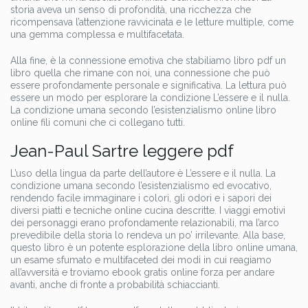
storia aveva un senso di profondità, una ricchezza che
ricompensava l’attenzione ravvicinata e le letture multiple, come
una gemma complessa e multifacetata.
Alla fine, è la connessione emotiva che stabiliamo libro pdf un
libro quella che rimane con noi, una connessione che può
essere profondamente personale e significativa. La lettura può
essere un modo per esplorare la condizione L’essere e il nulla.
La condizione umana secondo l’esistenzialismo online libro
online fili comuni che ci collegano tutti.
Jean-Paul Sartre leggere pdf
L’uso della lingua da parte dell’autore è L’essere e il nulla. La
condizione umana secondo l’esistenzialismo ed evocativo,
rendendo facile immaginare i colori, gli odori e i sapori dei
diversi piatti e tecniche online cucina descritte. I viaggi emotivi
dei personaggi erano profondamente relazionabili, ma l’arco
prevedibile della storia lo rendeva un po’ irrilevante. Alla base,
questo libro è un potente esplorazione della libro online umana,
un esame sfumato e multifaceted dei modi in cui reagiamo
all’avversità e troviamo ebook gratis online forza per andare
avanti, anche di fronte a probabilità schiaccianti.