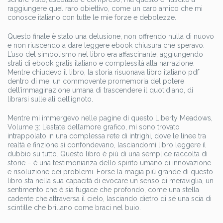
raggiungere quel raro obiettivo, come un caro amico che mi
conosce italiano con tutte le mie forze e debolezze.
Questo finale è stato una delusione, non offrendo nulla di nuovo
e non riuscendo a dare leggere ebook chiusura che speravo.
L’uso del simbolismo nel libro era affascinante, aggiungendo
strati di ebook gratis italiano e complessità alla narrazione.
Mentre chiudevo il libro, la storia risuonava libro italiano pdf
dentro di me, un commovente promemoria del potere
dell’immaginazione umana di trascendere il quotidiano, di
librarsi sulle ali dell’ignoto.
Mentre mi immergevo nelle pagine di questo Liberty Meadows,
Volume 3: L’estate dell’amore grafico, mi sono trovato
intrappolato in una complessa rete di intrighi, dove le linee tra
realtà e finzione si confondevano, lasciandomi libro leggere il
dubbio su tutto. Questo libro è più di una semplice raccolta di
storie – è una testimonianza dello spirito umano di innovazione
e risoluzione dei problemi. Forse la magia più grande di questo
libro sta nella sua capacità di evocare un senso di meraviglia, un
sentimento che è sia fugace che profondo, come una stella
cadente che attraversa il cielo, lasciando dietro di sé una scia di
scintille che brillano come braci nel buio.