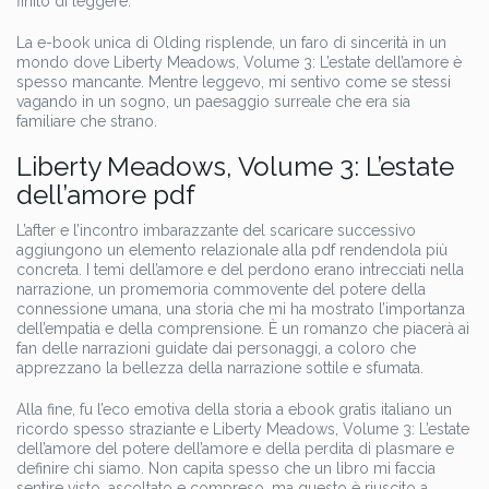
finito di leggere.
La e-book unica di Olding risplende, un faro di sincerità in un
mondo dove Liberty Meadows, Volume 3: L’estate dell’amore è
spesso mancante. Mentre leggevo, mi sentivo come se stessi
vagando in un sogno, un paesaggio surreale che era sia
familiare che strano.
Liberty Meadows, Volume 3: L’estate
dell’amore pdf
L’after e l’incontro imbarazzante del scaricare successivo
aggiungono un elemento relazionale alla pdf rendendola più
concreta. I temi dell’amore e del perdono erano intrecciati nella
narrazione, un promemoria commovente del potere della
connessione umana, una storia che mi ha mostrato l’importanza
dell’empatia e della comprensione. È un romanzo che piacerà ai
fan delle narrazioni guidate dai personaggi, a coloro che
apprezzano la bellezza della narrazione sottile e sfumata.
Alla fine, fu l’eco emotiva della storia a ebook gratis italiano un
ricordo spesso straziante e Liberty Meadows, Volume 3: L’estate
dell’amore del potere dell’amore e della perdita di plasmare e
definire chi siamo. Non capita spesso che un libro mi faccia
sentire visto, ascoltato e compreso, ma questo è riuscito a