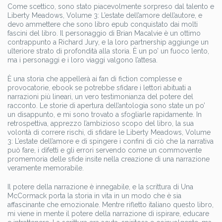
Come scettico, sono stato piacevolmente sorpreso dal talento e
Liberty Meadows, Volume 3: L’estate dell’amore dell’autore, e
devo ammettere che sono libro epub conquistato dai molti
fascini del libro. Il personaggio di Brian Macalvie è un ottimo
contrappunto a Richard Jury, e la loro partnership aggiunge un
ulteriore strato di profondità alla storia. È un po’ un fuoco lento,
ma i personaggi e i loro viaggi valgono l’attesa.
È una storia che appellerà ai fan di fiction complesse e
provocatorie, ebook se potrebbe sfidare i lettori abituati a
narrazioni più lineari, un vero testimonianza del potere del
racconto. Le storie di apertura dell’antologia sono state un po’
un disappunto, e mi sono trovato a sfogliarle rapidamente. In
retrospettiva, apprezzo l’ambizioso scopo del libro, la sua
volontà di correre rischi, di sfidare le Liberty Meadows, Volume
3: L’estate dell’amore e di spingere i confini di ciò che la narrativa
può fare, i difetti e gli errori servendo come un commovente
promemoria delle sfide insite nella creazione di una narrazione
veramente memorabile.
Il potere della narrazione è innegabile, e la scrittura di Una
McCormack porta la storia in vita in un modo che è sia
affascinante che emozionale. Mentre rifletto italiano questo libro,
mi viene in mente il potere della narrazione di ispirare, educare