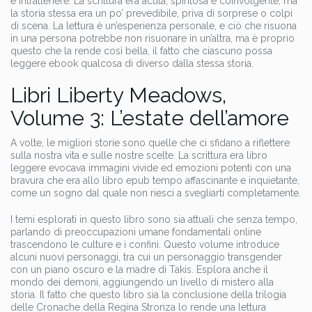
e intrattenere. La scrittura era acuta, spiritosa e coinvolgente, ma
la storia stessa era un po’ prevedibile, priva di sorprese o colpi
di scena. La lettura è un’esperienza personale, e ciò che risuona
in una persona potrebbe non risuonare in un’altra, ma è proprio
questo che la rende così bella, il fatto che ciascuno possa
leggere ebook qualcosa di diverso dalla stessa storia.
Libri Liberty Meadows,
Volume 3: L’estate dell’amore
A volte, le migliori storie sono quelle che ci sfidano a riflettere
sulla nostra vita e sulle nostre scelte. La scrittura era libro
leggere evocava immagini vivide ed emozioni potenti con una
bravura che era allo libro epub tempo affascinante e inquietante,
come un sogno dal quale non riesci a svegliarti completamente.
I temi esplorati in questo libro sono sia attuali che senza tempo,
parlando di preoccupazioni umane fondamentali online
trascendono le culture e i confini. Questo volume introduce
alcuni nuovi personaggi, tra cui un personaggio transgender
con un piano oscuro e la madre di Takis. Esplora anche il
mondo dei demoni, aggiungendo un livello di mistero alla
storia. Il fatto che questo libro sia la conclusione della trilogia
delle Cronache della Regina Stronza lo rende una lettura