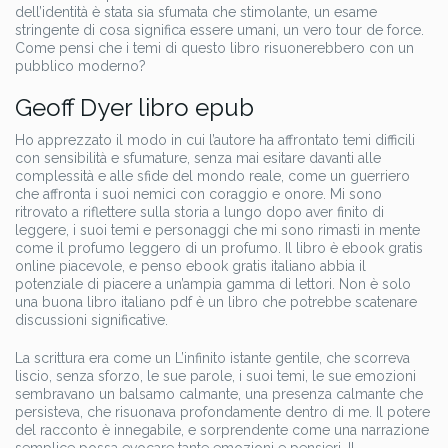
dell’identità è stata sia sfumata che stimolante, un esame
stringente di cosa significa essere umani, un vero tour de force.
Come pensi che i temi di questo libro risuonerebbero con un
pubblico moderno?
Geoff Dyer libro epub
Ho apprezzato il modo in cui l’autore ha affrontato temi difficili
con sensibilità e sfumature, senza mai esitare davanti alle
complessità e alle sfide del mondo reale, come un guerriero
che affronta i suoi nemici con coraggio e onore. Mi sono
ritrovato a riflettere sulla storia a lungo dopo aver finito di
leggere, i suoi temi e personaggi che mi sono rimasti in mente
come il profumo leggero di un profumo. Il libro è ebook gratis
online piacevole, e penso ebook gratis italiano abbia il
potenziale di piacere a un’ampia gamma di lettori. Non è solo
una buona libro italiano pdf è un libro che potrebbe scatenare
discussioni significative.
La scrittura era come un L’infinito istante gentile, che scorreva
liscio, senza sforzo, le sue parole, i suoi temi, le sue emozioni
sembravano un balsamo calmante, una presenza calmante che
persisteva, che risuonava profondamente dentro di me. Il potere
del racconto è innegabile, e sorprendente come una narrazione