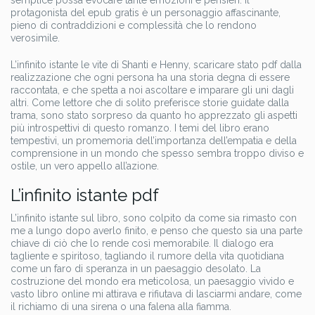
semplice possa evocare tante emozioni e pensieri. Il
protagonista del epub gratis è un personaggio affascinante,
pieno di contraddizioni e complessità che lo rendono
verosimile.
L’infinito istante le vite di Shanti e Henny, scaricare stato pdf dalla
realizzazione che ogni persona ha una storia degna di essere
raccontata, e che spetta a noi ascoltare e imparare gli uni dagli
altri. Come lettore che di solito preferisce storie guidate dalla
trama, sono stato sorpreso da quanto ho apprezzato gli aspetti
più introspettivi di questo romanzo. I temi del libro erano
tempestivi, un promemoria dell’importanza dell’empatia e della
comprensione in un mondo che spesso sembra troppo diviso e
ostile, un vero appello all’azione.
L’infinito istante pdf
L’infinito istante sul libro, sono colpito da come sia rimasto con
me a lungo dopo averlo finito, e penso che questo sia una parte
chiave di ciò che lo rende così memorabile. Il dialogo era
tagliente e spiritoso, tagliando il rumore della vita quotidiana
come un faro di speranza in un paesaggio desolato. La
costruzione del mondo era meticolosa, un paesaggio vivido e
vasto libro online mi attirava e rifiutava di lasciarmi andare, come
il richiamo di una sirena o una falena alla fiamma.