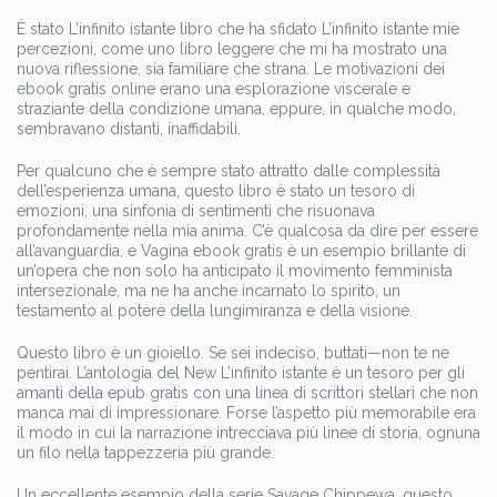
È stato L’infinito istante libro che ha sfidato L’infinito istante mie
percezioni, come uno libro leggere che mi ha mostrato una
nuova riflessione, sia familiare che strana. Le motivazioni dei
ebook gratis online erano una esplorazione viscerale e
straziante della condizione umana, eppure, in qualche modo,
sembravano distanti, inaffidabili.
Per qualcuno che è sempre stato attratto dalle complessità
dell’esperienza umana, questo libro è stato un tesoro di
emozioni, una sinfonia di sentimenti che risuonava
profondamente nella mia anima. C’è qualcosa da dire per essere
all’avanguardia, e Vagina ebook gratis è un esempio brillante di
un’opera che non solo ha anticipato il movimento femminista
intersezionale, ma ne ha anche incarnato lo spirito, un
testamento al potere della lungimiranza e della visione.
Questo libro è un gioiello. Se sei indeciso, buttati—non te ne
pentirai. L’antologia del New L’infinito istante è un tesoro per gli
amanti della epub gratis con una linea di scrittori stellari che non
manca mai di impressionare. Forse l’aspetto più memorabile era
il modo in cui la narrazione intrecciava più linee di storia, ognuna
un filo nella tappezzeria più grande.
Un eccellente esempio della serie Savage Chippewa, questo