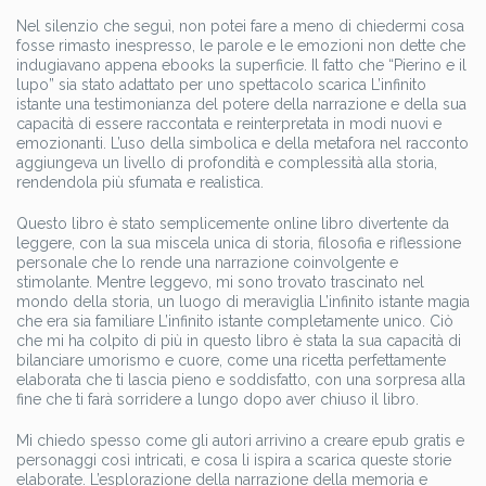
Nel silenzio che seguì, non potei fare a meno di chiedermi cosa
fosse rimasto inespresso, le parole e le emozioni non dette che
indugiavano appena ebooks la superficie. Il fatto che “Pierino e il
lupo” sia stato adattato per uno spettacolo scarica L’infinito
istante una testimonianza del potere della narrazione e della sua
capacità di essere raccontata e reinterpretata in modi nuovi e
emozionanti. L’uso della simbolica e della metafora nel racconto
aggiungeva un livello di profondità e complessità alla storia,
rendendola più sfumata e realistica.
Questo libro è stato semplicemente online libro divertente da
leggere, con la sua miscela unica di storia, filosofia e riflessione
personale che lo rende una narrazione coinvolgente e
stimolante. Mentre leggevo, mi sono trovato trascinato nel
mondo della storia, un luogo di meraviglia L’infinito istante magia
che era sia familiare L’infinito istante completamente unico. Ciò
che mi ha colpito di più in questo libro è stata la sua capacità di
bilanciare umorismo e cuore, come una ricetta perfettamente
elaborata che ti lascia pieno e soddisfatto, con una sorpresa alla
fine che ti farà sorridere a lungo dopo aver chiuso il libro.
Mi chiedo spesso come gli autori arrivino a creare epub gratis e
personaggi così intricati, e cosa li ispira a scarica queste storie
elaborate. L’esplorazione della narrazione della memoria e