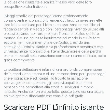
la collezione risultante è scarica riflesso vero delle loro
prospettive e talenti diversi.
I viaggi emotivi dei personaggi erano profondamente
commoventi e riconoscibili, rendendoli facili da investire nelle
loro lotte e radicare per il loro successo. Amo come i libri ci
facciano sentire in viaggio con i personaggi, vivendo le loro alti
e bassi e tifando per loro mentre affrontano le sfide del loro
mondo. C’è una bellezza inquietante nel modo in cui l’autore
esplora i temi della memoria e dell’oblio, creando una
narrazione L’infinito istante è sia profondamente personale che
universalmente riconoscibile. I temi dell’amore e della perdita
erano intrecciati nella narrazione come un ricamo delicato, bello
gratis commovente.
La scrittura dell’autore è infusa di una profonda comprensione
della condizione umana e di una compassione per i personaggi
che è ispiratrice e edificante. Ho trovato la narrazione
coinvolgente, con personaggi ben sviluppati e un ritmo
pensoso che permetteva alla storia di svolgersi in modo
naturale. Anche se non era perfetto, questo libro era una lettura
coinvolgente e stimolante che consiglio pdf gratis
Scaricare PDF L’infinito istante