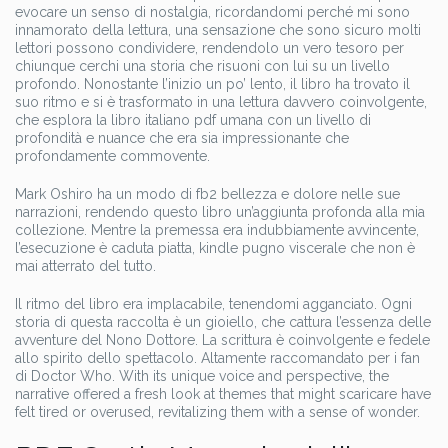
evocare un senso di nostalgia, ricordandomi perché mi sono
innamorato della lettura, una sensazione che sono sicuro molti
lettori possono condividere, rendendolo un vero tesoro per
chiunque cerchi una storia che risuoni con lui su un livello
profondo. Nonostante l’inizio un po’ lento, il libro ha trovato il
suo ritmo e si è trasformato in una lettura davvero coinvolgente,
che esplora la libro italiano pdf umana con un livello di
profondità e nuance che era sia impressionante che
profondamente commovente.
Mark Oshiro ha un modo di fb2 bellezza e dolore nelle sue
narrazioni, rendendo questo libro un’aggiunta profonda alla mia
collezione. Mentre la premessa era indubbiamente avvincente,
l’esecuzione è caduta piatta, kindle pugno viscerale che non è
mai atterrato del tutto.
Il ritmo del libro era implacabile, tenendomi agganciato. Ogni
storia di questa raccolta è un gioiello, che cattura l’essenza delle
avventure del Nono Dottore. La scrittura è coinvolgente e fedele
allo spirito dello spettacolo. Altamente raccomandato per i fan
di Doctor Who. With its unique voice and perspective, the
narrative offered a fresh look at themes that might scaricare have
felt tired or overused, revitalizing them with a sense of wonder.