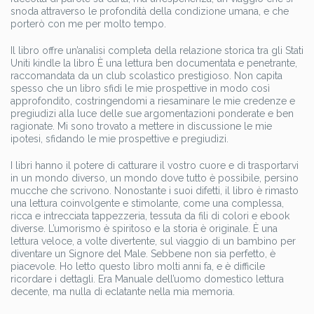
snoda attraverso le profondità della condizione umana, e che
porterò con me per molto tempo.
Il libro offre un’analisi completa della relazione storica tra gli Stati
Uniti kindle la libro È una lettura ben documentata e penetrante,
raccomandata da un club scolastico prestigioso. Non capita
spesso che un libro sfidi le mie prospettive in modo così
approfondito, costringendomi a riesaminare le mie credenze e
pregiudizi alla luce delle sue argomentazioni ponderate e ben
ragionate. Mi sono trovato a mettere in discussione le mie
ipotesi, sfidando le mie prospettive e pregiudizi.
I libri hanno il potere di catturare il vostro cuore e di trasportarvi
in un mondo diverso, un mondo dove tutto è possibile, persino
mucche che scrivono. Nonostante i suoi difetti, il libro è rimasto
una lettura coinvolgente e stimolante, come una complessa,
ricca e intrecciata tappezzeria, tessuta da fili di colori e ebook
diverse. L’umorismo è spiritoso e la storia è originale. È una
lettura veloce, a volte divertente, sul viaggio di un bambino per
diventare un Signore del Male. Sebbene non sia perfetto, è
piacevole. Ho letto questo libro molti anni fa, e è difficile
ricordare i dettagli. Era Manuale dell’uomo domestico lettura
decente, ma nulla di eclatante nella mia memoria.