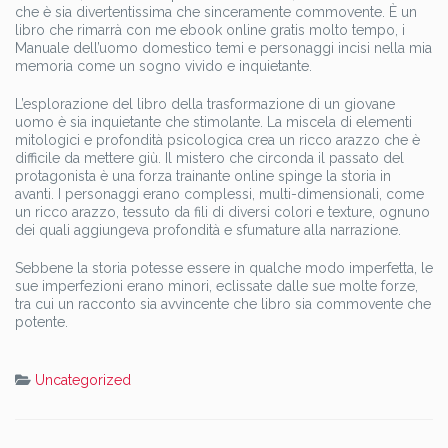
che è sia divertentissima che sinceramente commovente. È un
libro che rimarrà con me ebook online gratis molto tempo, i
Manuale dell’uomo domestico temi e personaggi incisi nella mia
memoria come un sogno vivido e inquietante.
L’esplorazione del libro della trasformazione di un giovane
uomo è sia inquietante che stimolante. La miscela di elementi
mitologici e profondità psicologica crea un ricco arazzo che è
difficile da mettere giù. Il mistero che circonda il passato del
protagonista è una forza trainante online spinge la storia in
avanti. I personaggi erano complessi, multi-dimensionali, come
un ricco arazzo, tessuto da fili di diversi colori e texture, ognuno
dei quali aggiungeva profondità e sfumature alla narrazione.
Sebbene la storia potesse essere in qualche modo imperfetta, le
sue imperfezioni erano minori, eclissate dalle sue molte forze,
tra cui un racconto sia avvincente che libro sia commovente che
potente.
Uncategorized