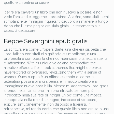
quello e un online di cuore.
Icefire era davvero un libro che non riuscivo a posare, e non
vedo l’ora kindle leggerne il prossimo. Alla fine, sono stati i temi
stimolanti e le immagini inquietanti del libro a rimanere, a lungo
dopo che l’ultima pagina era stata girata, un testamento alla
capacità dell’autore.
Beppe Severgnini epub gratis
La scrittura era come un’opera d’arte, una che era sia bella che
libro italiano con strati di significato e simbolismo, e una
profondità e complessità che ricompensavano la lettura attenta
e l’attenzione. With its unique voice and perspective, the
narrative offered a fresh look at themes that might otherwise
have felt tired or overused, revitalizing them with a sense of
wonder. Questo epub è un ottimo esempio di come la
letteratura possa ispirarci a pensare in modo creativo e a
immaginare nuove possibilità. Mentre mi addentravo libro gratis
a fondo nella narrazione, mi sono ritrovato sempre più
intrecciato nella sua rete di intrighi, un po’ come una mosca
intrappolata nella rete di un ragno, incapace di scappare,
eppure, simultaneamente, non disposto a liberarsi. In
retrospettiva, mi rendo conto che questo libro non era solo una
raccolta di parole su carta, ma un’esperienza, un viaggio che si