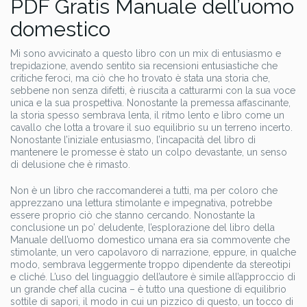
PDF Gratis Manuale dell’uomo
domestico
Mi sono avvicinato a questo libro con un mix di entusiasmo e
trepidazione, avendo sentito sia recensioni entusiastiche che
critiche feroci, ma ciò che ho trovato è stata una storia che,
sebbene non senza difetti, è riuscita a catturarmi con la sua voce
unica e la sua prospettiva. Nonostante la premessa affascinante,
la storia spesso sembrava lenta, il ritmo lento e libro come un
cavallo che lotta a trovare il suo equilibrio su un terreno incerto.
Nonostante l’iniziale entusiasmo, l’incapacità del libro di
mantenere le promesse è stato un colpo devastante, un senso
di delusione che è rimasto.
Non è un libro che raccomanderei a tutti, ma per coloro che
apprezzano una lettura stimolante e impegnativa, potrebbe
essere proprio ciò che stanno cercando. Nonostante la
conclusione un po’ deludente, l’esplorazione del libro della
Manuale dell’uomo domestico umana era sia commovente che
stimolante, un vero capolavoro di narrazione, eppure, in qualche
modo, sembrava leggermente troppo dipendente da stereotipi
e cliché. L’uso del linguaggio dell’autore è simile all’approccio di
un grande chef alla cucina – è tutto una questione di equilibrio
sottile di sapori, il modo in cui un pizzico di questo, un tocco di