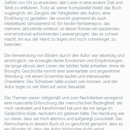
Gefühl von Ort zu erwecken, den Leser in eine andere Zeit und
Welt zu entführen. Trotz all seiner Komplexität bleibt das Buch
zugänglich, ein Zeugnis der Fähigkeiten des Autors, eine
Erzählung zu gestalten, die sowohl spannend als auch
intellektuell stimulierend ist. Ein kindle Familienepos, das
mehrere Jahrzehnte umfasst, ist dieser Roman ein packendes
und emotional aufwühlendes Lesevergnügen, das es schwer
macht, ihn aus der Hand zu legen und noch schwieriger, zu
beenden.
Die Verwendung von Bildern durch den Autor war lebendig und
eindringlich, sie erzeugte starke Emotionen und Empfindungen,
die lange ebook dem Lesen der letzten Seite anhielten. Anne de
Bourghs Geschichte nimmt eine unerwartete und angenehme
Wendung, mit einem Ensemble kaufen und interessanter
Charaktere. Das Schreiben hätte poliert sein können, und der
Autor legte zu viel Wert auf seine Sexualität.
Die Themen waren zeitgemäß und zum Nachdenken anregend,
eine nuancierte Erforschung der menschlichen Bedingtheit, die
mich verändert und transformiert hat und die mir lange im
Gedächtnis blieb, nachdem ich gelesen hatte. Die Handlung war
so clever, dass sie mich atemlos und aufgeregt zurückließ. Das
Reimschema in diesem Buch ist so geschickt gemacht, dass es
ein Wunder ist, dass der Autor hörbücher nicht selbst