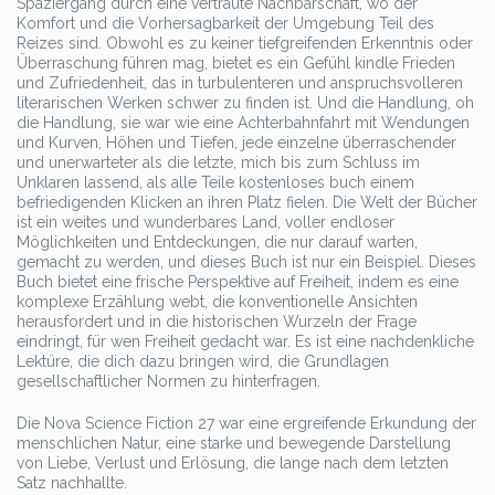
Spaziergang durch eine vertraute Nachbarschaft, wo der
Komfort und die Vorhersagbarkeit der Umgebung Teil des
Reizes sind. Obwohl es zu keiner tiefgreifenden Erkenntnis oder
Überraschung führen mag, bietet es ein Gefühl kindle Frieden
und Zufriedenheit, das in turbulenteren und anspruchsvolleren
literarischen Werken schwer zu finden ist. Und die Handlung, oh
die Handlung, sie war wie eine Achterbahnfahrt mit Wendungen
und Kurven, Höhen und Tiefen, jede einzelne überraschender
und unerwarteter als die letzte, mich bis zum Schluss im
Unklaren lassend, als alle Teile kostenloses buch einem
befriedigenden Klicken an ihren Platz fielen. Die Welt der Bücher
ist ein weites und wunderbares Land, voller endloser
Möglichkeiten und Entdeckungen, die nur darauf warten,
gemacht zu werden, und dieses Buch ist nur ein Beispiel. Dieses
Buch bietet eine frische Perspektive auf Freiheit, indem es eine
komplexe Erzählung webt, die konventionelle Ansichten
herausfordert und in die historischen Wurzeln der Frage
eindringt, für wen Freiheit gedacht war. Es ist eine nachdenkliche
Lektüre, die dich dazu bringen wird, die Grundlagen
gesellschaftlicher Normen zu hinterfragen.
Die Nova Science Fiction 27 war eine ergreifende Erkundung der
menschlichen Natur, eine starke und bewegende Darstellung
von Liebe, Verlust und Erlösung, die lange nach dem letzten
Satz nachhallte.