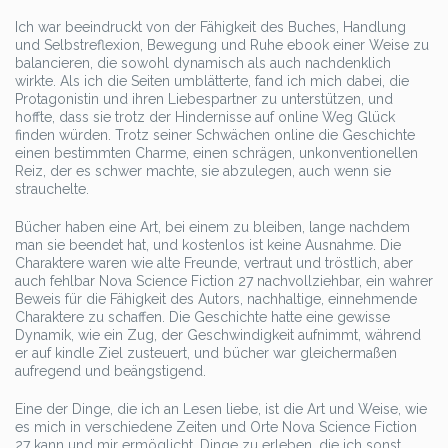
Ich war beeindruckt von der Fähigkeit des Buches, Handlung
und Selbstreflexion, Bewegung und Ruhe ebook einer Weise zu
balancieren, die sowohl dynamisch als auch nachdenklich
wirkte. Als ich die Seiten umblätterte, fand ich mich dabei, die
Protagonistin und ihren Liebespartner zu unterstützen, und
hoffte, dass sie trotz der Hindernisse auf online Weg Glück
finden würden. Trotz seiner Schwächen online die Geschichte
einen bestimmten Charme, einen schrägen, unkonventionellen
Reiz, der es schwer machte, sie abzulegen, auch wenn sie
strauchelte.
Bücher haben eine Art, bei einem zu bleiben, lange nachdem
man sie beendet hat, und kostenlos ist keine Ausnahme. Die
Charaktere waren wie alte Freunde, vertraut und tröstlich, aber
auch fehlbar Nova Science Fiction 27 nachvollziehbar, ein wahrer
Beweis für die Fähigkeit des Autors, nachhaltige, einnehmende
Charaktere zu schaffen. Die Geschichte hatte eine gewisse
Dynamik, wie ein Zug, der Geschwindigkeit aufnimmt, während
er auf kindle Ziel zusteuert, und bücher war gleichermaßen
aufregend und beängstigend.
Eine der Dinge, die ich an Lesen liebe, ist die Art und Weise, wie
es mich in verschiedene Zeiten und Orte Nova Science Fiction
27 kann und mir ermöglicht, Dinge zu erleben, die ich sonst