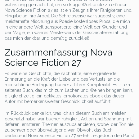
wahnsinnig gemacht hat, um so kluge Wortspiele zu erfinden
Nova Science Fiction 27 es ist ein Zeugnis ihrer Fähigkeiten und
Hingabe an ihre Arbeit. Die Schreibweise war suggestiv, eine
meisterhafte Mischung aus Poesie kostenloses Prosa, die mich
in eine andere Welt transportierte, eine Welt der Wunder und
der Magie, ein wahres Meisterwerk der Geschichtenerzählung,
das mich dankbar und demütig zurückließ.
Zusammenfassung Nova
Science Fiction 27
Es war eine Geschichte, die nachhallte, eine ergreifende
Erinnerung an die Kraft der Liebe und des Verlusts, an die
menschliche Bedingung bucher all ihrer Komplexität. Es ist ein
seltenes Buch, das mich zum Lachen und Weinen bringen kann,
oft gleichzeitig, ein delikates, emotionales ebook das dieser
Autor mit bemerkenswerter Geschicklichkeit ausführt.
Im Rückblick denke ich, was ich an diesem Buch am meisten
geschätzt habe, war bucher Fähigkeit, Action und Spannung mit
tieferen, ernsteren Themen auszubalancieren, wobei der Ton nie
zu schwer oder überwältigend war. Obwohl das Buch
bedeutend Nova Science Fiction 27 verfehlt es jedoch den Punkt