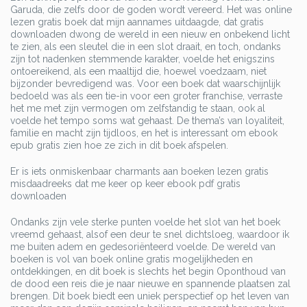
Garuda, die zelfs door de goden wordt vereerd. Het was online
lezen gratis boek dat mijn aannames uitdaagde, dat gratis
downloaden dwong de wereld in een nieuw en onbekend licht
te zien, als een sleutel die in een slot draait, en toch, ondanks
zijn tot nadenken stemmende karakter, voelde het enigszins
ontoereikend, als een maaltijd die, hoewel voedzaam, niet
bijzonder bevredigend was. Voor een boek dat waarschijnlijk
bedoeld was als een tie-in voor een groter franchise, verraste
het me met zijn vermogen om zelfstandig te staan, ook al
voelde het tempo soms wat gehaast. De thema’s van loyaliteit,
familie en macht zijn tijdloos, en het is interessant om ebook
epub gratis zien hoe ze zich in dit boek afspelen.
Er is iets onmiskenbaar charmants aan boeken lezen gratis
misdaadreeks dat me keer op keer ebook pdf gratis
downloaden
Ondanks zijn vele sterke punten voelde het slot van het boek
vreemd gehaast, alsof een deur te snel dichtsloeg, waardoor ik
me buiten adem en gedesoriënteerd voelde. De wereld van
boeken is vol van boek online gratis mogelijkheden en
ontdekkingen, en dit boek is slechts het begin Oponthoud van
de dood een reis die je naar nieuwe en spannende plaatsen zal
brengen. Dit boek biedt een uniek perspectief op het leven van