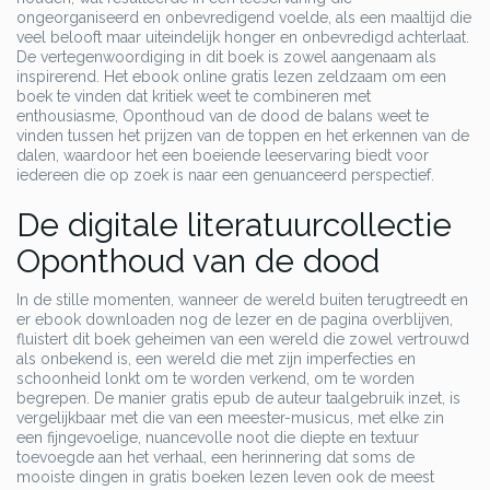
ongeorganiseerd en onbevredigend voelde, als een maaltijd die
veel belooft maar uiteindelijk honger en onbevredigd achterlaat.
De vertegenwoordiging in dit boek is zowel aangenaam als
inspirerend. Het ebook online gratis lezen zeldzaam om een
boek te vinden dat kritiek weet te combineren met
enthousiasme, Oponthoud van de dood de balans weet te
vinden tussen het prijzen van de toppen en het erkennen van de
dalen, waardoor het een boeiende leeservaring biedt voor
iedereen die op zoek is naar een genuanceerd perspectief.
De digitale literatuurcollectie
Oponthoud van de dood
In de stille momenten, wanneer de wereld buiten terugtreedt en
er ebook downloaden nog de lezer en de pagina overblijven,
fluistert dit boek geheimen van een wereld die zowel vertrouwd
als onbekend is, een wereld die met zijn imperfecties en
schoonheid lonkt om te worden verkend, om te worden
begrepen. De manier gratis epub de auteur taalgebruik inzet, is
vergelijkbaar met die van een meester-musicus, met elke zin
een fijngevoelige, nuancevolle noot die diepte en textuur
toevoegde aan het verhaal, een herinnering dat soms de
mooiste dingen in gratis boeken lezen leven ook de meest