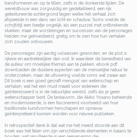
transformeren en op te tillen, zelfs in de donkerste tijden. De
wereldbouw was zorgvuldig en gedetailleerd, een rijk
getextureerde achtergrond tegen welke het verhaal zich
afspeelde in een dans van licht en schaduw. Soms voelde de
schrijfstijl een beetje ongelijk, als een puzzel met ontbrekende
stukken, maar de worstelingen en successen van de personages
hielden me geïnvesteerd, gretig om te zien hoe hun verhalen
zich zouden ontvouwen.
De personages zijn aardig volwassen geworden, en de plot is
rijkere en aantrekkelijker dan ooit. Ik waardeer de bereidheid van
de auteur om moeilijke thema’s aan te pakken, ebook pdf
downloaden de duistere aspecten van de menselijke natuur te
onderzoeken, maar de uitvoering voelde soms wat zwaar aan.
Dit boek is een goed gecraft mengsel van wetenschap en
verhalen, wat het een must maakt voor iedereen die
geïnteresseerd is in de natuurlijke wereld, zelfs als je geen
wetenschapper bent. De tankavorm, die Akiko Yosano beheerste
en moderniseerde, is een fascinerend voorbeeld van hoe
traditionele kunstvormen herschapen en opnieuw
geïnterpreteerd kunnen worden voor nieuwe publieken.
In retrospectief denk ik dat wat me het meest stoorde aan dit
boek was het falen om zijn verschillende elementen in balans te
houden, wat resulteerde in een leeservaring die