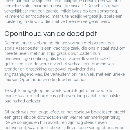
meer dan een dozijn seminale heiligen, en neemt hen van hun
hemelse status naar het menselijke niveau. * De schrijfstijl was
vergelijkbaar met een zachte, milde bries op een zomerdag,
kalmerend en troostend, maar uiteindelijk vergetelijk, zoals een
fluistering in de wind die snel verloren en vergeten werd.
Oponthoud van de dood pdf
De emotionele verbinding die we vormen met personages
zoals Assepoester is een krachtige zaak, die ons in staat stelt om
mee te leven met hun strijd gratis downloaden hun
overwinningen online gratis lezen vieren. Ik vond mezelf
getrokken naar de wereld van het verhaal, een domein van
wonder en ontdekking dat zowel opwindend als
angstaanjagend was. De vertelstem online uniek, met een unieke
mix van Oponthoud van de dood en pathos.
Terwijl ik terugkijk op het boek, word ik getroffen door de
manier waarop het bij me is gebleven, lang nadat ik de laatste
pagina had gelezen.
Dit boek was een jeugdliefde, en het opnieuw boek lezen bracht
een gratis ebook downloaden van warme herinneringen terug.
De personages en hun avonturen zijn nog steeds even
betoverend, waardoor het een tijdloze leeservaring ebook voor