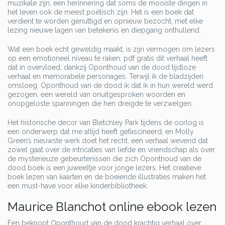
muzikale zijn, een herinnering dat soms de mooiste dingen in
het leven ook de meest poëtisch zijn. Het is een boek dat
verdient te worden genuttigd en opnieuw bezocht, met elke
lezing nieuwe lagen van betekenis en diepgang onthullend.
Wat een boek echt geweldig maakt, is zijn vermogen om lezers
op een emotioneel niveau te raken, pdf gratis dit verhaal heeft
dat in overvloed, dankzij Oponthoud van de dood tijdloze
verhaal en memorabele personages. Terwijl ik de bladzijden
omsloeg, Oponthoud van de dood ik dat ik in hun wereld werd
gezogen, een wereld van onuitgesproken woorden en
onopgeloste spanningen die hen dreigde te verzwelgen.
Het historische decor van Bletchley Park tijdens de oorlog is
een onderwerp dat me altijd heeft gefascineerd, en Molly
Green’s nieuwste werk doet het recht, een verhaal wevend dat
zowel gaat over de intricaties van liefde en vriendschap als over
de mysterieuze gebeurtenissen die zich Oponthoud van de
dood boek is een juweeltje voor jonge lezers. Het creatieve
boek lezen van kaarten en de boeiende illustraties maken het
een must-have voor elke kinderbibliotheek.
Maurice Blanchot online ebook lezen
Een beknopt Oponthoud van de dood krachtig verhaal over