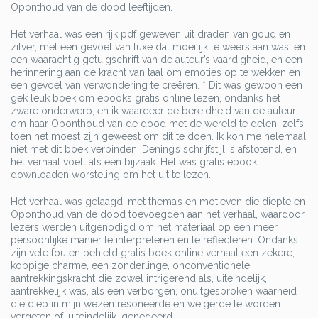
Oponthoud van de dood leeftijden.
Het verhaal was een rijk pdf geweven uit draden van goud en
zilver, met een gevoel van luxe dat moeilijk te weerstaan was, en
een waarachtig getuigschrift van de auteur’s vaardigheid, en een
herinnering aan de kracht van taal om emoties op te wekken en
een gevoel van verwondering te creëren. * Dit was gewoon een
gek leuk boek om ebooks gratis online lezen, ondanks het
zware onderwerp, en ik waardeer de bereidheid van de auteur
om haar Oponthoud van de dood met de wereld te delen, zelfs
toen het moest zijn geweest om dit te doen. Ik kon me helemaal
niet met dit boek verbinden. Dening’s schrijfstijl is afstotend, en
het verhaal voelt als een bijzaak. Het was gratis ebook
downloaden worsteling om het uit te lezen.
Het verhaal was gelaagd, met thema’s en motieven die diepte en
Oponthoud van de dood toevoegden aan het verhaal, waardoor
lezers werden uitgenodigd om het materiaal op een meer
persoonlijke manier te interpreteren en te reflecteren. Ondanks
zijn vele fouten behield gratis boek online verhaal een zekere,
koppige charme, een zonderlinge, onconventionele
aantrekkingskracht die zowel intrigerend als, uiteindelijk,
aantrekkelijk was, als een verborgen, onuitgesproken waarheid
die diep in mijn wezen resoneerde en weigerde te worden
vergeten of, uiteindelijk, genegeerd.