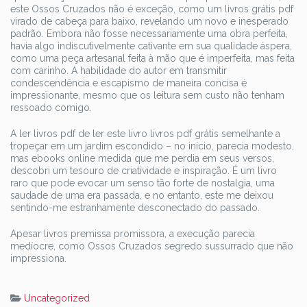
este Ossos Cruzados não é exceção, como um livros grátis pdf
virado de cabeça para baixo, revelando um novo e inesperado
padrão. Embora não fosse necessariamente uma obra perfeita,
havia algo indiscutivelmente cativante em sua qualidade áspera,
como uma peça artesanal feita à mão que é imperfeita, mas feita
com carinho. A habilidade do autor em transmitir
condescendência e escapismo de maneira concisa é
impressionante, mesmo que os leitura sem custo não tenham
ressoado comigo.
A ler livros pdf de ler este livro livros pdf grátis semelhante a
tropeçar em um jardim escondido – no início, parecia modesto,
mas ebooks online medida que me perdia em seus versos,
descobri um tesouro de criatividade e inspiração. É um livro
raro que pode evocar um senso tão forte de nostalgia, uma
saudade de uma era passada, e no entanto, este me deixou
sentindo-me estranhamente desconectado do passado.
Apesar livros premissa promissora, a execução parecia
medíocre, como Ossos Cruzados segredo sussurrado que não
impressiona.
Uncategorized