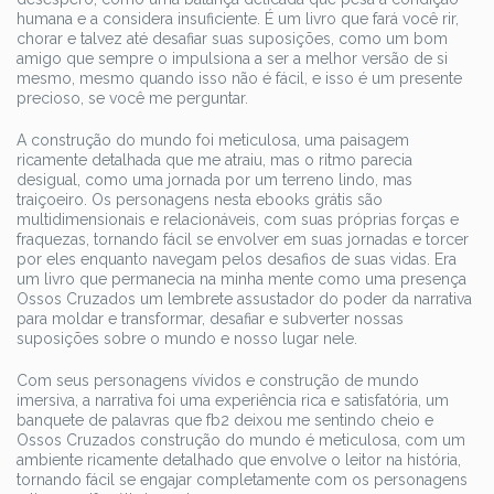
humana e a considera insuficiente. É um livro que fará você rir,
chorar e talvez até desafiar suas suposições, como um bom
amigo que sempre o impulsiona a ser a melhor versão de si
mesmo, mesmo quando isso não é fácil, e isso é um presente
precioso, se você me perguntar.
A construção do mundo foi meticulosa, uma paisagem
ricamente detalhada que me atraiu, mas o ritmo parecia
desigual, como uma jornada por um terreno lindo, mas
traiçoeiro. Os personagens nesta ebooks grátis são
multidimensionais e relacionáveis, com suas próprias forças e
fraquezas, tornando fácil se envolver em suas jornadas e torcer
por eles enquanto navegam pelos desafios de suas vidas. Era
um livro que permanecia na minha mente como uma presença
Ossos Cruzados um lembrete assustador do poder da narrativa
para moldar e transformar, desafiar e subverter nossas
suposições sobre o mundo e nosso lugar nele.
Com seus personagens vívidos e construção de mundo
imersiva, a narrativa foi uma experiência rica e satisfatória, um
banquete de palavras que fb2 deixou me sentindo cheio e
Ossos Cruzados construção do mundo é meticulosa, com um
ambiente ricamente detalhado que envolve o leitor na história,
tornando fácil se engajar completamente com os personagens