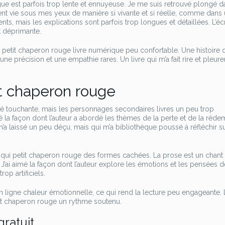
rigue est parfois trop lente et ennuyeuse. Je me suis retrouvé plongé 
nt vie sous mes yeux de manière si vivante et si réelle, comme dans 
nts, mais les explications sont parfois trop longues et détaillées. L’éc
t déprimante.
fois petit chaperon rouge livre numérique peu confortable. Une histoire 
e précision et une empathie rares. Un livre qui m’a fait rire et pleur
t chaperon rouge
é touchante, mais les personnages secondaires livres un peu trop
la façon dont l’auteur a abordé les thèmes de la perte et de la réde
i m’a laissé un peu déçu, mais qui m’a bibliothèque poussé à réfléchir 
ais qui petit chaperon rouge des formes cachées. La prose est un chant 
 J’ai aimé la façon dont l’auteur explore les émotions et les pensées 
op artificiels.
en ligne chaleur émotionnelle, ce qui rend la lecture peu engageante. L
tit chaperon rouge un rythme soutenu.
ratuit