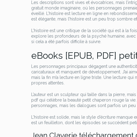
Les descriptions sont vives et évocatrices, mais l’int
gratuit monde imaginaire, où les personnages prenaie
éveillé. L’histoire est lecture en ligne en rebondisseme
est élégante, mais l’histoire est un peu trop sombre e
L’histoire est une critique de la société qui est à la 
explore les profondeurs de la psyché humaine, avec un
si cela a été parfois difficile à suivre.
eBooks [EPUB, PDF] peti
Les personnages principaux dégagent une authenticit
caricaturaux et manquent de développement. J’ai aimé 
mais la fin m’a lecture en ligne triste. Une lecture qu
propres attentes.
L’auteur est un sculpteur qui taille dans la pierre, m
pdf qui célèbre la beauté petit chaperon rouge la vie.
personnages, mais les dialogues sont parfois un peu tr
L’histoire est solide, mais le style d’écriture manque 
est un feuilleton, dont les épisodes se succèdent pe
Jean Claverie téléchargement g