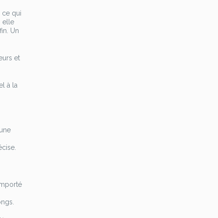
 ce qui
 elle
fin. Un
eurs et
l à la
 une
écise.
emporté
ongs.