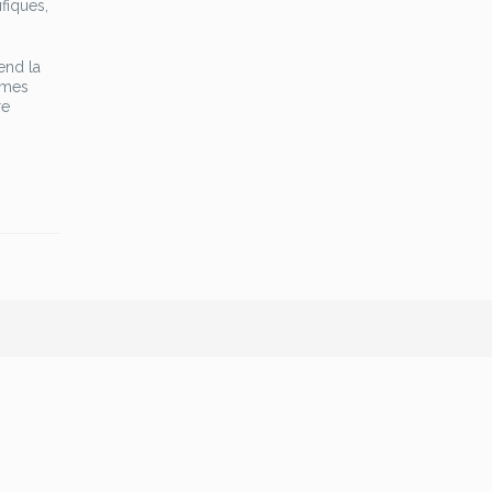
fiques,
end la
 mes
re