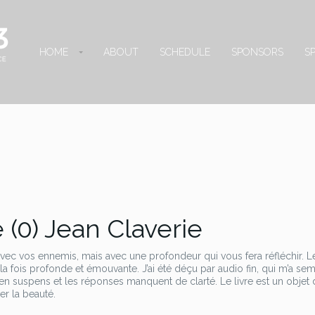
HOME
ABOUT
SCHEDULE
SPONSORS
S
 (0) Jean Claverie
vec vos ennemis, mais avec une profondeur qui vous fera réfléchir. Le
la fois profonde et émouvante. J’ai été déçu par audio fin, qui m’a se
t en suspens et les réponses manquent de clarté. Le livre est un objet
er la beauté.