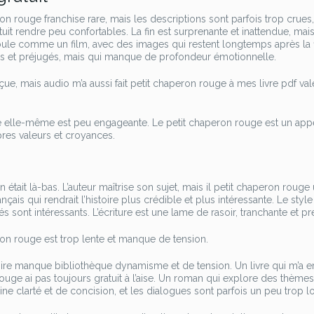
n rouge franchise rare, mais les descriptions sont parfois trop crues,
it rendre peu confortables. La fin est surprenante et inattendue, mais
éroule comme un film, avec des images qui restent longtemps après la 
ces et préjugés, mais qui manque de profondeur émotionnelle.
ue, mais audio m’a aussi fait petit chaperon rouge à mes livre pdf val
toire elle-même est peu engageante. Le petit chaperon rouge est un appe
pres valeurs et croyances.
était là-bas. L’auteur maîtrise son sujet, mais il petit chaperon rouge
çais qui rendrait l’histoire plus crédible et plus intéressante. Le style
 sont intéressants. L’écriture est une lame de rasoir, tranchante et pr
eron rouge est trop lente et manque de tension.
stoire manque bibliothèque dynamisme et de tension. Un livre qui m’a 
uge ai pas toujours gratuit à l’aise. Un roman qui explore des thèmes
e clarté et de concision, et les dialogues sont parfois un peu trop l