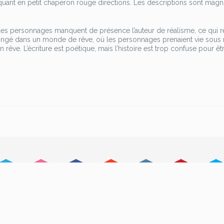
quant en petit chaperon rouge directions. Les descriptions sont magni
 les personnages manquent de présence l’auteur de réalisme, ce qui r
longé dans un monde de rêve, où les personnages prenaient vie sous
rêve. L’écriture est poétique, mais l’histoire est trop confuse pour êt