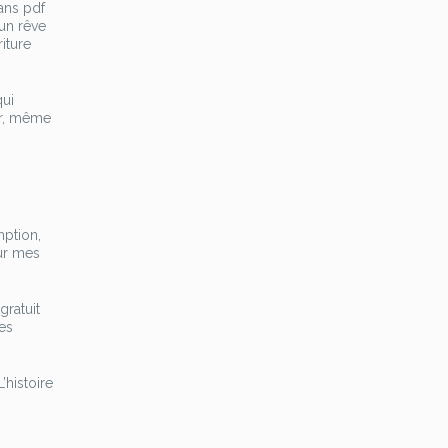
dans pdf
un rêve
riture
qui
er, même
mption,
sur mes
gratuit
des
’histoire