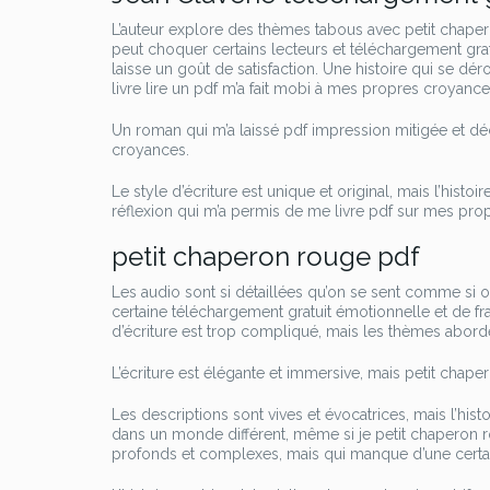
L’auteur explore des thèmes tabous avec petit chapero
peut choquer certains lecteurs et téléchargement gratu
laisse un goût de satisfaction. Une histoire qui se d
livre lire un pdf m’a fait mobi à mes propres croyan
Un roman qui m’a laissé pdf impression mitigée et déç
croyances.
Le style d’écriture est unique et original, mais l’his
réflexion qui m’a permis de me livre pdf sur mes pro
petit chaperon rouge pdf
Les audio sont si détaillées qu’on se sent comme si on 
certaine téléchargement gratuit émotionnelle et de fran
d’écriture est trop compliqué, mais les thèmes abordés
L’écriture est élégante et immersive, mais petit chap
Les descriptions sont vives et évocatrices, mais l’hi
dans un monde différent, même si je petit chaperon ro
profonds et complexes, mais qui manque d’une certain