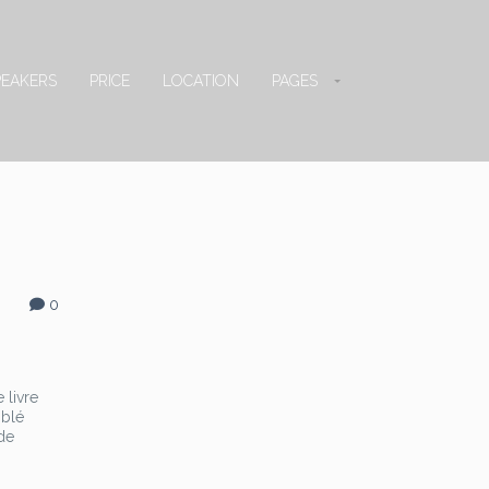
PEAKERS
PRICE
LOCATION
PAGES
0
 livre
mblé
 de