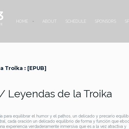
HOME
ABOUT
SCHEDULE
SPONSORS
S
la Troika : [EPUB]
 / Leyendas de la Troika
 para equilibrar el humor y el pathos, un delicado y precario equilibr
ral, cada oración un delicado equilibrio de forma y función que ebo
 una experiencia verdaderamente inmersiva que es a la vez atractiva y