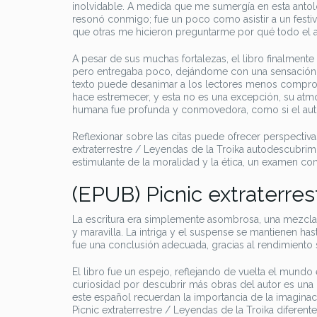
inolvidable. A medida que me sumergía en esta antolog
resonó conmigo; fue un poco como asistir a un fest
que otras me hicieron preguntarme por qué todo el a
A pesar de sus muchas fortalezas, el libro finalment
pero entregaba poco, dejándome con una sensación de
texto puede desanimar a los lectores menos comprome
hace estremecer, y esta no es una excepción, su atmós
humana fue profunda y conmovedora, como si el autor
Reflexionar sobre las citas puede ofrecer perspectiva
extraterrestre / Leyendas de la Troika autodescubrimi
estimulante de la moralidad y la ética, un examen co
(EPUB) Picnic extraterres
La escritura era simplemente asombrosa, una mezcl
y maravilla. La intriga y el suspense se mantienen has
fue una conclusión adecuada, gracias al rendimiento 
El libro fue un espejo, reflejando de vuelta el mundo
curiosidad por descubrir más obras del autor es una p
este español recuerdan la importancia de la imaginac
Picnic extraterrestre / Leyendas de la Troika diferent