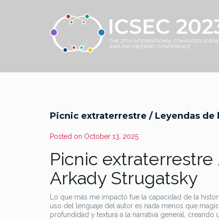
Picnic extraterrestre / Leyendas de 
Posted on
October 13, 2025
Picnic extraterrestre
Arkady Strugatsky
Lo que más me impactó fue la capacidad de la historia
uso del lenguaje del autor es nada menos que magist
profundidad y textura a la narrativa general, creando