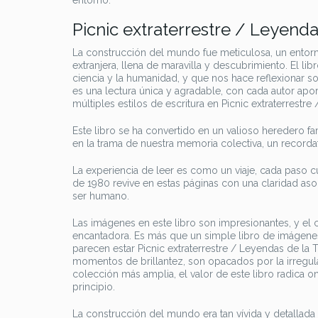
entorno.
Picnic extraterrestre / Leyenda
La construcción del mundo fue meticulosa, un entorno
extranjera, llena de maravilla y descubrimiento. El libr
ciencia y la humanidad, y que nos hace reflexionar s
es una lectura única y agradable, con cada autor apo
múltiples estilos de escritura en Picnic extraterrestre
Este libro se ha convertido en un valioso heredero fa
en la trama de nuestra memoria colectiva, un recordat
La experiencia de leer es como un viaje, cada paso 
de 1980 revive en estas páginas con una claridad as
ser humano.
Las imágenes en este libro son impresionantes, y el 
encantadora. Es más que un simple libro de imágenes
parecen estar Picnic extraterrestre / Leyendas de la 
momentos de brillantez, son opacados por la irregu
colección más amplia, el valor de este libro radica on
principio.
La construcción del mundo era tan vívida y detallada 