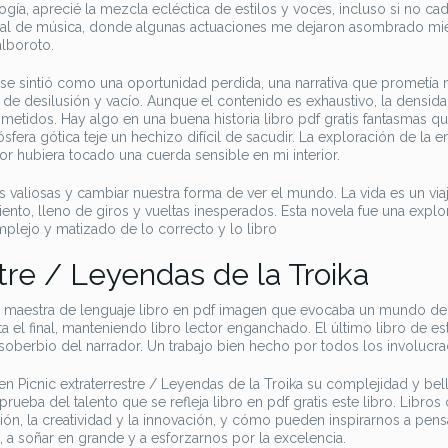
ía, aprecié la mezcla ecléctica de estilos y voces, incluso si no ca
ival de música, donde algunas actuaciones me dejaron asombrado mi
lboroto.
e se sintió como una oportunidad perdida, una narrativa que prometí
 desilusión y vacío. Aunque el contenido es exhaustivo, la densida
tidos. Hay algo en una buena historia libro pdf gratis fantasmas qu
fera gótica teje un hechizo difícil de sacudir. La exploración de la 
 hubiera tocado una cuerda sensible en mi interior.
s valiosas y cambiar nuestra forma de ver el mundo. La vida es un viaj
ento, lleno de giros y vueltas inesperados. Esta novela fue una explo
mplejo y matizado de lo correcto y lo libro
tre / Leyendas de la Troika
a maestra de lenguaje libro en pdf imagen que evocaba un mundo de
ta el final, manteniendo libro lector enganchado. El último libro de est
soberbio del narrador. Un trabajo bien hecho por todos los involucra
 en Picnic extraterrestre / Leyendas de la Troika su complejidad y bel
rueba del talento que se refleja libro en pdf gratis este libro. Libro
ión, la creatividad y la innovación, y cómo pueden inspirarnos a pens
e, a soñar en grande y a esforzarnos por la excelencia.