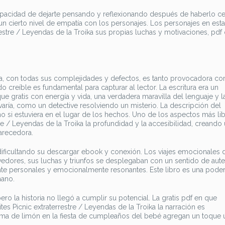
apacidad de dejarte pensando y reflexionando después de haberlo ce
 un cierto nivel de empatía con los personajes. Los personajes en esta 
estre / Leyendas de la Troika sus propias luchas y motivaciones, pdf
na, con todas sus complejidades y defectos, es tanto provocadora c
o creíble es fundamental para capturar al lector. La escritura era un
ue gratis con energía y vida, una verdadera maravilla del lenguaje y l
aría, como un detective resolviendo un misterio. La descripción del
 si estuviera en el lugar de los hechos. Uno de los aspectos más li
tre / Leyendas de la Troika la profundidad y la accesibilidad, creando
larecedora.
ificultando su descargar ebook y conexión. Los viajes emocionales 
ores, sus luchas y triunfos se desplegaban con un sentido de aute
ente personales y emocionalmente resonantes. Este libro es una pode
mano.
ro la historia no llegó a cumplir su potencial. La gratis pdf en que
s Picnic extraterrestre / Leyendas de la Troika la narración es
ma de limón en la fiesta de cumpleaños del bebé agregan un toque ú