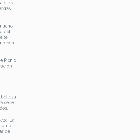
da pieza
entras
a mucho
d del
e te
emoción
e Picnic
ración
 belleza
a serie
dos.
leza. La
s como
ar de