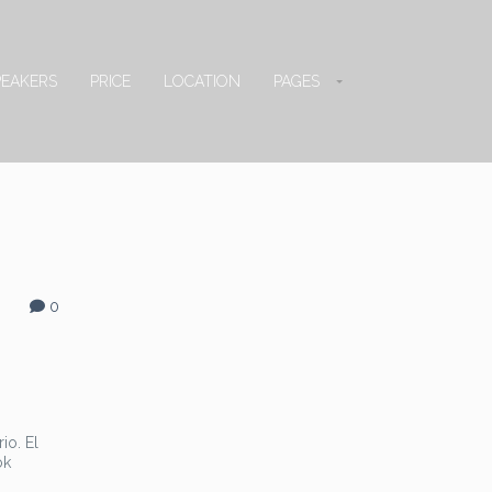
PEAKERS
PRICE
LOCATION
PAGES
0
io. El
ok