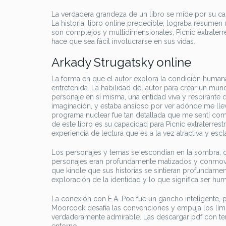
La verdadera grandeza de un libro se mide por su c
La historia, libro online​ predecible, lograba resumen
son complejos y multidimensionales, Picnic extraterr
hace que sea fácil involucrarse en sus vidas.
Arkady Strugatsky online
La forma en que el autor explora la condición huma
entretenida. La habilidad del autor para crear un mund
personaje en sí misma, una entidad viva y respirante q
imaginación, y estaba ansioso por ver adónde me llev
programa nuclear fue tan detallada que me sentí como
de este libro es su capacidad para Picnic extraterres
experiencia de lectura que es a la vez atractiva y esc
Los personajes y temas se escondían en la sombra, d
personajes eran profundamente matizados y conmoved
que kindle que sus historias se sintieran profundam
exploración de la identidad y lo que significa ser hu
La conexión con E.A. Poe fue un gancho inteligente, pe
Moorcock desafía las convenciones y empuja los límite
verdaderamente admirable. Las descargar pdf con te