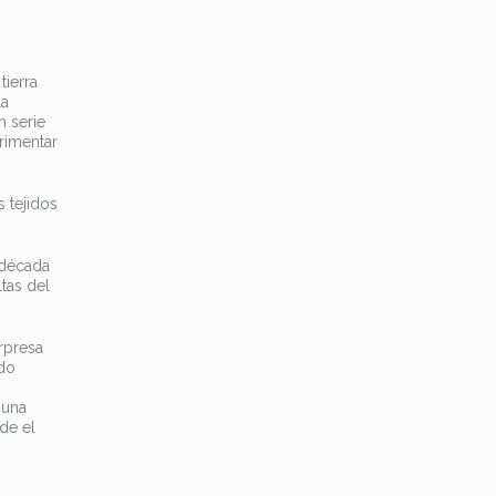
tierra
la
n serie
rimentar
s tejidos
 década
tas del
rpresa
udo
 una
de el