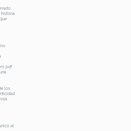
rrado.
historia
 que
omo
a
bro pdf
 una
de los
nticidad
rosa
nico al