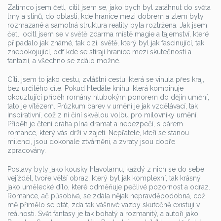
Zatímco jsem četl, cítil jsem se, jako bych byl zatáhnut do světa
tmy a stínů, do oblasti, kde hranice mezi dobrem a zlem byly
rozmazané a samotná struktura reality byla roztržena. Jak jsem
četl, ocitl jsem se v světě zdarma místě magie a tajemství, které
připadalo jak známé, tak cizí, světě, který byl jak fascinující, tak
znepokojující, pdf kde se stírají hranice mezi skutečností a
fantazií, a všechno se zdálo možné.
Cítil jsem to jako cestu, zvláštní cestu, která se vinula přes kraj,
bez určitého cíle. Pokud hledáte knihu, která kombinuje
okouzlující příběh romány hlubokým ponorem do dějin umění,
tato je vítězem. Průzkum barev v umění je jak vzdělávací, tak
inspirativní, což z ní činí skvělou volbu pro milovníky umění.
Příběh je čtení dráha plná dramat a nebezpečí, s párem
romance, který vás drží v zajetí. Nepřátelé, kteří se stanou
milenci, jsou dokonale ztvárněni, a zvraty jsou dobře
zpracovány.
Postavy byly jako kousky hlavolamu, každý z nich se do sebe
vejížděl, tvoře větší obraz, který byl jak komplexní, tak krásný,
jako umělecké dílo, které odměňuje pečlivé pozornost a odraz.
Romance, ač působivá, se zdála nějak nepravděpodobná, což
mě přimělo se ptát, zda tak vášnivé vazby skutečně existují v
reálnosti. Svět fantasy je tak bohatý a rozmanitý, a autoři jako