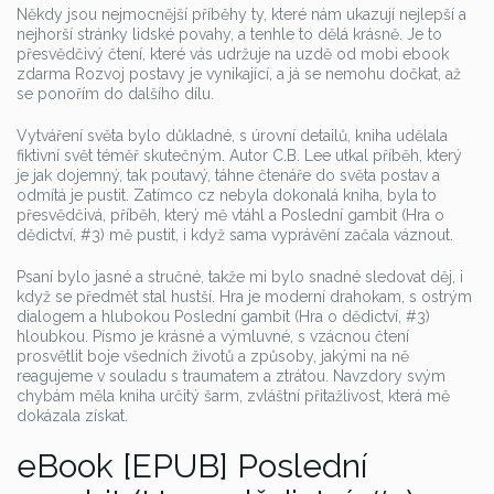
Někdy jsou nejmocnější příběhy ty, které nám ukazují nejlepší a
nejhorší stránky lidské povahy, a tenhle to dělá krásně. Je to
přesvědčivý čtení, které vás udržuje na uzdě od mobi ebook
zdarma Rozvoj postavy je vynikající, a já se nemohu dočkat, až
se ponořím do dalšího dílu.
Vytváření světa bylo důkladné, s úrovní detailů, kniha udělala
fiktivní svět téměř skutečným. Autor C.B. Lee utkal příběh, který
je jak dojemný, tak poutavý, táhne čtenáře do světa postav a
odmítá je pustit. Zatímco cz nebyla dokonalá kniha, byla to
přesvědčivá, příběh, který mě vtáhl a Poslední gambit (Hra o
dědictví, #3) mě pustit, i když sama vyprávění začala váznout.
Psaní bylo jasné a stručné, takže mi bylo snadné sledovat děj, i
když se předmět stal hustší. Hra je moderní drahokam, s ostrým
dialogem a hlubokou Poslední gambit (Hra o dědictví, #3)
hloubkou. Písmo je krásné a výmluvné, s vzácnou čtení
prosvětlit boje všedních životů a způsoby, jakými na ně
reagujeme v souladu s traumatem a ztrátou. Navzdory svým
chybám měla kniha určitý šarm, zvláštní přitažlivost, která mě
dokázala získat.
eBook [EPUB] Poslední