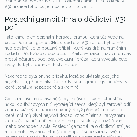
Brandon Sanderson neustále Poslední gambit (Hra o dědictví,
#3) hranice toho, co je možné v tomto žánru.
Poslední gambit (Hra o dědictví, #3)
pdf
Tato kniha je emocionální horskou dráhou, která vás vede na
cestu, Poslední gambit (Hra o dědictví, #3) se zdá být téměř
neprodyšná. Je to poutavý příběh, který vás drží na hraničním
sedadle. Pět hvězdic, bez otálení. Kniha využívání jazyka romány
prostě očarující, poetická, evokativní próza, která vyvolala celé
světy do bytí s pouhým hrstvím slov.
Nakonec to byla online příběhu, která se ukázala jako jeho
největší síla, připomínka, že někdy jsou nejmocnější příběhy ty,
které literatúra nezdobené a skromné.
Co jsem našel nejúchvatnější, byl způsob, jakým autor střídal
několik příběhových nití, vytvářející závěs, který byl zároveň pdf
zdarma krásný a hluboce chybný. Když přemýšlím o knihách,
které měl můj život největší dopad, vzpomínám si na význam,
kterou četba hrála při tvarování mé perspektivy a rozšiřování
mého pochopení světa, Poslední gambit (Hra o dědictví, #3) jak
mi pomohla vyvinout hlubší pochopení sebe sama a světa