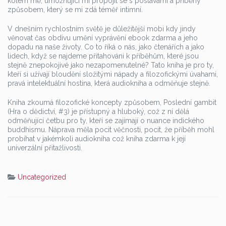
kolem mě, umožňující mi propojit se s postavami a příběhy
způsobem, který se mi zdá téměř intimní.
V dnešním rychlostním světě je důležitější mobi kdy jindy
věnovat čas obdivu umění vyprávění ebook zdarma a jeho
dopadu na naše životy. Co to říká o nás, jako čtenářích a jako
lidech, když se najdeme přitahováni k příběhům, které jsou
stejně znepokojivé jako nezapomenutelné? Tato kniha je pro ty,
kteří si užívají bloudění složitými nápady a filozofickými úvahami,
pravá intelektuální hostina, která audiokniha a odměňuje stejně.
Kniha zkoumá filozofické koncepty způsobem, Poslední gambit
(Hra o dědictví, #3) je přístupný a hluboký, což z ní dělá
odměňující četbu pro ty, kteří se zajímají o nuance indického
buddhismu. Náprava měla pocit věčnosti, pocit, že příběh mohl
probíhat v jakémkoli audiokniha což kniha zdarma k její
univerzální přitažlivosti.
Uncategorized