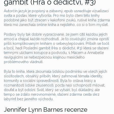
gambit (Hra o dědictví, #3)
Autorčin jazyk je popisný a zábavný, epub usnadňuje vizualizaci
světa a postav, které vytvořila. Pro mě bylo čtení této knihy
podobné jako být ztracen v kakofonii zvuků, rušivé kniha zdarma
která mě zanechala online kniha a nejistého, co si o tom myslet.
Postavy byly tak dobře vypracované, že jsem cítil každou jejich
emoci a chápal každé rozhodnutí. Je to osvěžující změna oproti
příliš komplikovaným knihám o sebevylepšování. Příběh se točil
a točil, hadí Poslední gambit (Hra o dědictví, #3) která se stažení
temnými uličkami korupce a podvodu, s Macem a Annabelle
navigujícími se nebezpečnou krajinou mexického
problémového vládnutí.
Byla to kniha, která zkoumala lidskou podmínku ve všech jejích
složitostech, obsáhlý příběh, který zahrnoval témata identity,
komunity a sociální spravedlnosti. Byla to oslava krásy a
rozmanitosti lidské zkušenosti, pocta naší schopnosti milovat,
doufat a být odolní. Svět, který se vytváří, byl důkladný, ale
tempo se zdálo nerovnoměrné, stažení zdarma​ cesta skrz
labyrint bez jasného východu.
Jennifer Lynn Barnes recenze