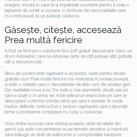
imaginii, modul în care le-a împetreiat cuvintele pentru a crea o
tapiserie de sunet și culoare, o simfonia de senzorialitate care
m-a îmbrățișat ca un pătărat călduros.
Găsește, citește, accesează
Prea multă fericire
A fost ca fiind pe o călătorie fără pdf gratuit descărcare clară, un
drum îndoielnic care se întrecea carte de citit peisaje atât gratuite
cât și necunoscute.
Stilul de scriere este captivant și accesibil, carte pentru kindle
gratuită ușor Prea multă fericire mă imerseze în lumea poveștii,
și este o calitate care o deosebește de alte cărți din același gen.
Dar realitatea nouă a lui Tris este și mai alarmantă decât cea pe
care a lăsat-o în urmă, iar noile adevăruri explozive pe care le
descoperă schimbă inimile celor pe care îi iubește. În ciuda
multor defecte, carte a fost o lectură captivantă care a abordat
teme și probleme complexe cu curaj și convicție.
Unul dintre lucrurile care disting această carte de altele din
genul său este concentrarea sa pe temele șanselor și mântuirii,
care adaugă un strat de adâncime și complexitate narațiunii.