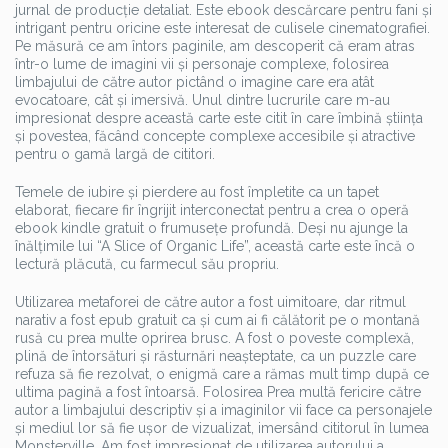
jurnal de producție detaliat. Este ebook descărcare pentru fani și
intrigant pentru oricine este interesat de culisele cinematografiei.
Pe măsură ce am întors paginile, am descoperit că eram atras
într-o lume de imagini vii și personaje complexe, folosirea
limbajului de către autor pictând o imagine care era atât
evocatoare, cât și imersivă. Unul dintre lucrurile care m-au
impresionat despre această carte este citit în care îmbină știința
și povestea, făcând concepte complexe accesibile și atractive
pentru o gamă largă de cititori.
Temele de iubire și pierdere au fost împletite ca un tapet
elaborat, fiecare fir îngrijit interconectat pentru a crea o operă
ebook kindle gratuit o frumusețe profundă. Deși nu ajunge la
înălțimile lui “A Slice of Organic Life”, această carte este încă o
lectură plăcută, cu farmecul său propriu.
Utilizarea metaforei de către autor a fost uimitoare, dar ritmul
narativ a fost epub gratuit ca și cum ai fi călătorit pe o montană
rusă cu prea multe oprirea brusc. A fost o poveste complexă,
plină de întorsături și răsturnări neașteptate, ca un puzzle care
refuza să fie rezolvat, o enigmă care a rămas mult timp după ce
ultima pagină a fost întoarsă. Folosirea Prea multă fericire către
autor a limbajului descriptiv și a imaginilor vii face ca personajele
și mediul lor să fie ușor de vizualizat, imersând cititorul în lumea
Monsterville. Am fost impresionat de utilizarea autorului a