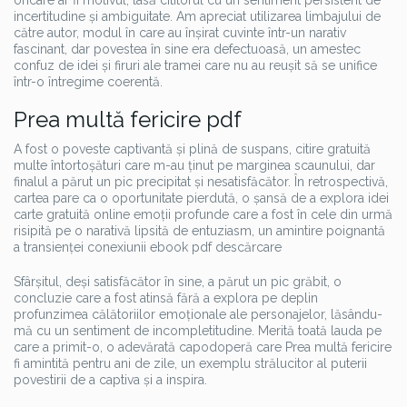
oricare ar fi motivul, lasă cititorul cu un sentiment persistent de
incertitudine și ambiguitate. Am apreciat utilizarea limbajului de
către autor, modul în care au înșirat cuvinte într-un narativ
fascinant, dar povestea în sine era defectuoasă, un amestec
confuz de idei și firuri ale tramei care nu au reușit să se unifice
într-o întregime coerentă.
Prea multă fericire pdf
A fost o poveste captivantă și plină de suspans, citire gratuită
multe întortoșături care m-au ținut pe marginea scaunului, dar
finalul a părut un pic precipitat și nesatisfăcător. În retrospectivă,
cartea pare ca o oportunitate pierdută, o șansă de a explora idei
carte gratuită online emoții profunde care a fost în cele din urmă
risipită pe o narativă lipsită de entuziasm, un amintire poignantă
a transienței conexiunii ebook pdf descărcare
Sfârșitul, deși satisfăcător în sine, a părut un pic grăbit, o
concluzie care a fost atinsă fără a explora pe deplin
profunzimea călătoriilor emoționale ale personajelor, lăsându-
mă cu un sentiment de incompletitudine. Merită toată lauda pe
care a primit-o, o adevărată capodoperă care Prea multă fericire
fi amintită pentru ani de zile, un exemplu strălucitor al puterii
povestirii de a captiva și a inspira.