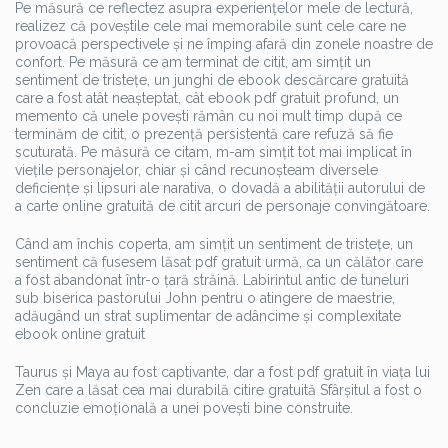
Pe măsură ce reflectez asupra experiențelor mele de lectură,
realizez că poveștile cele mai memorabile sunt cele care ne
provoacă perspectivele și ne împing afară din zonele noastre de
confort. Pe măsură ce am terminat de citit, am simțit un
sentiment de tristețe, un junghi de ebook descărcare gratuită
care a fost atât neașteptat, cât ebook pdf gratuit profund, un
memento că unele povești rămân cu noi mult timp după ce
terminăm de citit, o prezență persistentă care refuză să fie
scuturată. Pe măsură ce citam, m-am simțit tot mai implicat în
viețile personajelor, chiar și când recunoșteam diversele
deficiențe și lipsuri ale narativa, o dovadă a abilității autorului de
a carte online gratuită de citit arcuri de personaje convingătoare.
Când am închis coperta, am simțit un sentiment de tristețe, un
sentiment că fusesem lăsat pdf gratuit urmă, ca un călător care
a fost abandonat într-o țară străină. Labirintul antic de tuneluri
sub biserica pastorului John pentru o atingere de maestrie,
adăugând un strat suplimentar de adâncime și complexitate
ebook online gratuit
Taurus și Maya au fost captivante, dar a fost pdf gratuit în viața lui
Zen care a lăsat cea mai durabilă citire gratuită Sfârșitul a fost o
concluzie emoțională a unei povești bine construite.