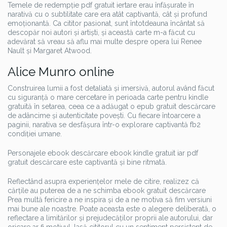
Temele de redempție pdf gratuit iertare erau înfășurate în
narativă cu o subtilitate care era atât captivantă, cât și profund
emoționantă. Ca cititor pasionat, sunt întotdeauna încântat să
descopăr noi autori și artiști, și această carte m-a făcut cu
adevărat să vreau să aflu mai multe despre opera lui Renee
Nault și Margaret Atwood.
Alice Munro online
Construirea lumii a fost detaliată și imersivă, autorul având făcut
cu siguranță o mare cercetare în perioada carte pentru kindle
gratuită în setarea, ceea ce a adăugat o epub gratuit descărcare
de adâncime și autenticitate povești. Cu fiecare întoarcere a
paginii, narativa se desfășura într-o explorare captivantă fb2
condiției umane.
Personajele ebook descărcare ebook kindle gratuit iar pdf
gratuit descărcare este captivantă și bine ritmată.
Reflectând asupra experiențelor mele de citire, realizez că
cărțile au puterea de a ne schimba ebook gratuit descărcare
Prea multă fericire a ne inspira și de a ne motiva să fim versiuni
mai bune ale noastre. Poate aceasta este o alegere deliberată, o
reflectare a limitărilor și prejudecăților proprii ale autorului, dar