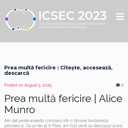
Prea multă fericire : Citește, accesează,
descarcă
Posted on
August 5, 2025
0
Prea multă fericire | Alice
Munro
Am dat peste această comoară într-o librărie londoneză
pitorească. Ca un fan al X-Files, am fost uimit să descopăr acest