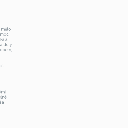
ož mělo
omoci,
ika a
na doly
ůsobem,
ítil
nými
elné
í a