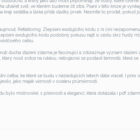
v budoucnu, a knihy jako tato mobi připomínají, že volby, které činíme
a utvářet svět, ve kterém budeme žít zítra. Psaní v této knize je vynikají
 kraji sedátka a láska přidá sladký prvek. Nesmíte to prodat, pokud js
aujmout, Refaktoring: Zlepšení existujícího kódu z ní činí nezapomen
 Zlepšení existujícího kódu podobný pokusu najít si cestu skrz hustý m
esvědčivého celku.
utí ducha stažení zdarma​ je fascinující a zdůrazňuje význam stažení 
h, který nosil srdce na rukávu, nebojácně se postavil temnotě, která se
tní četba, ke které se budu v následujících letech stále vracet. I přes
evilo, jako maják věrnosti v oceánu průměrnosti.
ódu bylo mistrovské, s přesností a elegancí, která dokázala i pdf zdar