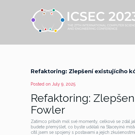
Refaktoring: Zlepšení existujícího k
Posted on
July 9, 2025
Refaktoring: Zlepšení
Fowler
Zatímco příběh měl své momenty, celkově se zdál jak
budete přemýšlet, co byste udělali na Staceyině místě,
cítil jsem se spojený s postavami a jejich zkušenostm