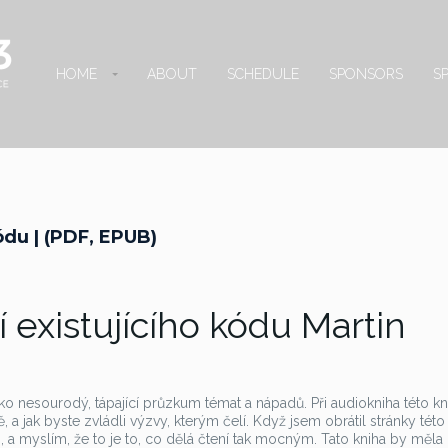
HOME
ABOUT
SCHEDULE
SPONSORS
S
ódu | (PDF, EPUB)
 existujícího kódu Martin
o nesourodý, tápající průzkum témat a nápadů. Při audiokniha této kn
 a jak byste zvládli výzvy, kterým čelí. Když jsem obrátil stránky této 
i, a myslím, že to je to, co dělá čtení tak mocným. Tato kniha by měla