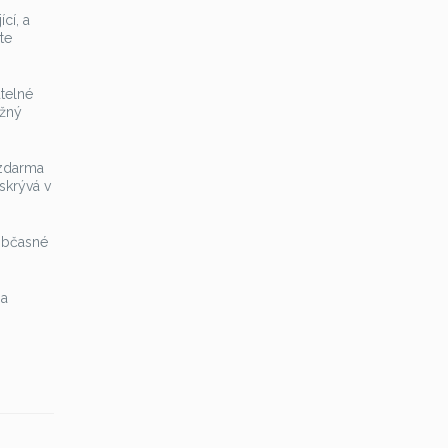
cí, a
te
utelné
lžný
zdarma​
 skrývá v
 občasné
ma