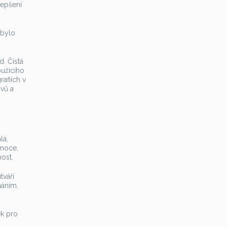
lepšení
 bylo
. Čistá
oužícího
rafiích v
ivů a
lá,
emoce,
ost.
tváří
máním.
ek pro