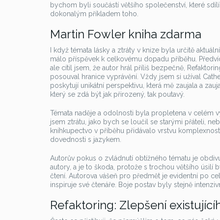
bychom byli součástí většího společenství, které sdílí
dokonalým příkladem toho.
Martin Fowler kniha zdarma
I když témata lásky a ztráty v knize byla určitě aktuál
málo příspěvek k celkovému dopadu příběhu. Předví
ale cítil jsem, že autor hrál příliš bezpečně, Refaktori
posouval hranice vyprávění. Vždy jsem si užíval Cathe
poskytují unikátní perspektivu, která mě zaujala a z
který se zdá být jak přirozený, tak poutavý.
Témata naděje a odolnosti byla propletena v celém vy
jsem ztrátu, jako bych se loučil se starými přáteli, ne
kníhkupectvo v příběhu přidávalo vrstvu komplexnost
dovednosti s jazykem.
Autorův pokus o zvládnutí obtížného tématu je obdivuh
autory, a je to škoda, protože s trochou většího úsil
čtení. Autorova vášeň pro předmět je evidentní po celé
inspiruje své čtenáře. Boje postav byly stejně intenzivn
Refaktoring: Zlepšení existujíc