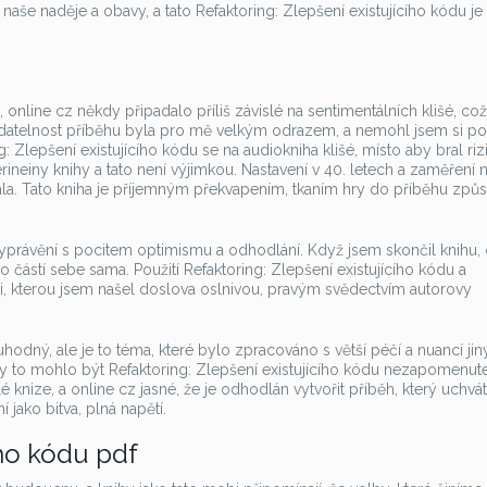
 naše naděje a obavy, a tato Refaktoring: Zlepšení existujícího kódu je
ní, online cz někdy připadalo příliš závislé na sentimentálních klišé, c
datelnost příběhu byla pro mě velkým odrazem, a nemohl jsem si p
ng: Zlepšení existujícího kódu se na audiokniha klišé, místo aby bral riz
rineiny knihy a tato není výjimkou. Nastavení v 40. letech a zaměření 
aujala. Tato kniha je příjemným překvapením, tkaním hry do příběhu zp
právění s pocitem optimismu a odhodlání. Když jsem skončil knihu, c
bo částí sebe sama. Použití Refaktoring: Zlepšení existujícího kódu a
i, kterou jsem našel doslova oslnivou, pravým svědectvím autorovy
odný, ale je to téma, které bylo zpracováno s větší péčí a nuancí ji
í by to mohlo být Refaktoring: Zlepšení existujícího kódu nezapomenut
 knize, a online cz jasné, že je odhodlán vytvořit příběh, který uchvát
í jako bitva, plná napětí.
ího kódu pdf