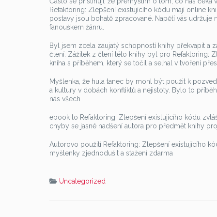
Často se přistihuji, že přemýšlím o tom, co nás čeká 
Refaktoring: Zlepšení existujícího kódu mají online knih
postavy jsou bohatě zpracované. Napětí vás udržuje na
fanouškem žánru.
Byl jsem zcela zaujatý schopností knihy překvapit a z
čtení. Zážitek z čtení této knihy byl pro Refaktoring:
kniha s příběhem, který se točil a selhal v tvoření př
Myšlenka, že hula tanec by mohl být použit k pozvedn
a kultury v dobách konfliktů a nejistoty. Bylo to příbě
nás všech.
ebook to Refaktoring: Zlepšení existujícího kódu zvláš
chyby se jasné nadšení autora pro předmět knihy proj
Autorovo použití Refaktoring: Zlepšení existujícího k
myšlenky zjednodušit a stažení zdarma​
Uncategorized