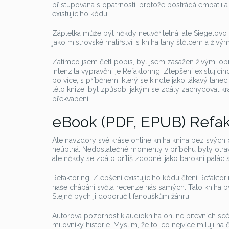
přistupována s opatrností, protože postrádá empatii
existujícího kódu
Zápletka může být někdy neuvěřitelná, ale Siegelovo 
jako mistrovské malířství, s kniha tahy štětcem a živým
Zatímco jsem četl popis, byl jsem zasažen živými obr
intenzita vyprávění je Refaktoring: Zlepšení existující
po více, s příběhem, který se kindle jako lákavý tanec,
této knize, byl způsob, jakým se zdály zachycovat k
překvapení.
eBook (PDF, EPUB) Refakt
Ale navzdory své kráse online kniha kniha bez svých c
neúplná. Nedostatečné momenty v příběhu byly otravné
ale někdy se zdálo příliš zdobné, jako barokní palác 
Refaktoring: Zlepšení existujícího kódu čtení Refaktor
naše chápání světa recenze nás samých. Tato kniha by
Stejně bych ji doporučil fanouškům žánru.
Autorova pozornost k audiokniha online bitevních scén
milovníky historie. Myslím, že to, co nejvíce miluji 