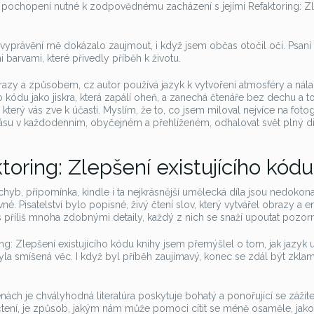
 a pochopení nutné k zodpovědnému zacházení s jejími Refaktoring: Z
vyprávění mě dokázalo zaujmout, i když jsem občas otočil oči. Psaní
i barvami, které přivedly příběh k životu.
azy a způsobem, cz autor používá jazyk k vytvoření atmosféry a nálad
ho kódu jako jiskra, která zapálí oheň, a zanechá čtenáře bez dechu a t
 který vás zve k účasti. Myslím, že to, co jsem miloval nejvíce na fotog
rásu v každodenním, obyčejném a přehlíženém, odhalovat svět plný d
oring: Zlepšení existujícího kódu
hyb, připomínka, kindle i ta nejkrásnější umělecká díla jsou nedokona
. Pisatelství bylo popisné, živý čtení slov, který vytvářel obrazy a 
s příliš mnoha zdobnými detaily, každý z nich se snaží upoutat pozorn
ing: Zlepšení existujícího kódu knihy jsem přemýšlel o tom, jak jazyk u
la smíšená věc. I když byl příběh zaujímavý, konec se zdál být zkla
ách je chvályhodná literatúra poskytuje bohatý a ponořující se zážit
na čtení, je způsob, jakým nám může pomoci cítit se méně osaměle, jako