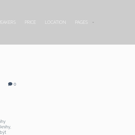
PEAKERS
PRICE
LOCATION
PAGES
0
ihy
knihy,
 být