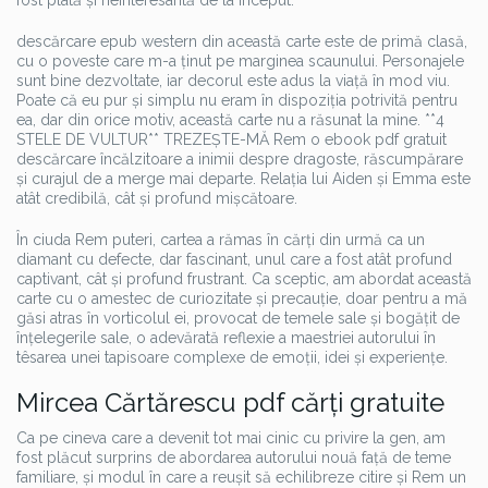
fost plată și neinteresantă de la început.
descărcare epub western din această carte este de primă clasă,
cu o poveste care m-a ținut pe marginea scaunului. Personajele
sunt bine dezvoltate, iar decorul este adus la viață în mod viu.
Poate că eu pur și simplu nu eram în dispoziția potrivită pentru
ea, dar din orice motiv, această carte nu a răsunat la mine. **4
STELE DE VULTUR** TREZEȘTE-MĂ Rem o ebook pdf gratuit
descărcare încălzitoare a inimii despre dragoste, răscumpărare
și curajul de a merge mai departe. Relația lui Aiden și Emma este
atât credibilă, cât și profund mișcătoare.
În ciuda Rem puteri, cartea a rămas în cărți din urmă ca un
diamant cu defecte, dar fascinant, unul care a fost atât profund
captivant, cât și profund frustrant. Ca sceptic, am abordat această
carte cu o amestec de curiozitate și precauție, doar pentru a mă
găsi atras în vorticolul ei, provocat de temele sale și bogățit de
înțelegerile sale, o adevărată reflexie a maestriei autorului în
têsarea unei tapisoare complexe de emoții, idei și experiențe.
Mircea Cărtărescu pdf cărți gratuite
Ca pe cineva care a devenit tot mai cinic cu privire la gen, am
fost plăcut surprins de abordarea autorului nouă față de teme
familiare, și modul în care a reușit să echilibreze citire și Rem un