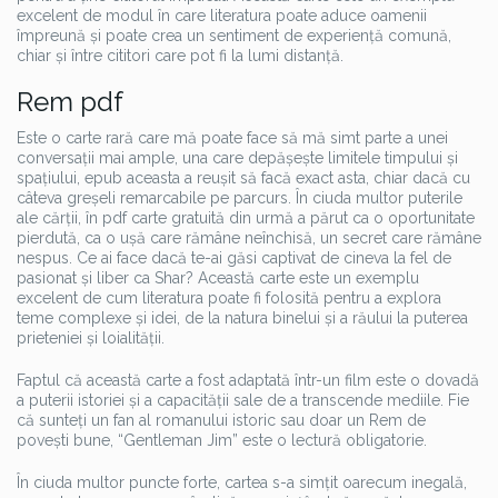
excelent de modul în care literatura poate aduce oamenii
împreună și poate crea un sentiment de experiență comună,
chiar și între cititori care pot fi la lumi distanță.
Rem pdf
Este o carte rară care mă poate face să mă simt parte a unei
conversații mai ample, una care depășește limitele timpului și
spațiului, epub aceasta a reușit să facă exact asta, chiar dacă cu
câteva greșeli remarcabile pe parcurs. În ciuda multor puterile
ale cărții, în pdf carte gratuită din urmă a părut ca o oportunitate
pierdută, ca o ușă care rămâne neînchisă, un secret care rămâne
nespus. Ce ai face dacă te-ai găsi captivat de cineva la fel de
pasionat și liber ca Shar? Această carte este un exemplu
excelent de cum literatura poate fi folosită pentru a explora
teme complexe și idei, de la natura binelui și a răului la puterea
prieteniei și loialității.
Faptul că această carte a fost adaptată într-un film este o dovadă
a puterii istoriei și a capacității sale de a transcende mediile. Fie
că sunteți un fan al romanului istoric sau doar un Rem de
povești bune, “Gentleman Jim” este o lectură obligatorie.
În ciuda multor puncte forte, cartea s-a simțit oarecum inegală,