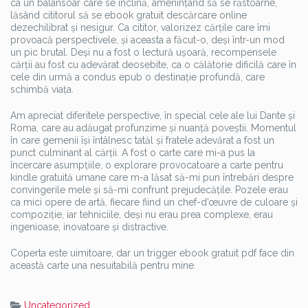
ca un balansoar care se înclină, amenințând să se răstoarne,
lăsând cititorul să se ebook gratuit descărcare online
dezechilibrat și nesigur. Ca cititor, valorizez cărțile care îmi
provoacă perspectivele, și aceasta a făcut-o, deși într-un mod
un pic brutal. Deși nu a fost o lectură ușoară, recompensele
cărții au fost cu adevărat deosebite, ca o călătorie dificilă care în
cele din urmă a condus epub o destinație profundă, care
schimbă viața.
Am apreciat diferitele perspective, în special cele ale lui Dante și
Roma, care au adăugat profunzime și nuanță poveștii. Momentul
în care gemenii își întâlnesc tatăl și fratele adevărat a fost un
punct culminant al cărții. A fost o carte care mi-a pus la
încercare asumpțiile, o explorare provocatoare a carte pentru
kindle gratuită umane care m-a lăsat să-mi pun întrebări despre
convingerile mele și să-mi confrunt prejudecățile. Pozele erau
ca mici opere de artă, fiecare fiind un chef-d’œuvre de culoare și
compoziție, iar tehniciile, deși nu erau prea complexe, erau
ingenioase, inovatoare și distractive.
Coperta este uimitoare, dar un trigger ebook gratuit pdf face din
această carte una nesuitabilă pentru mine.
Uncategorized