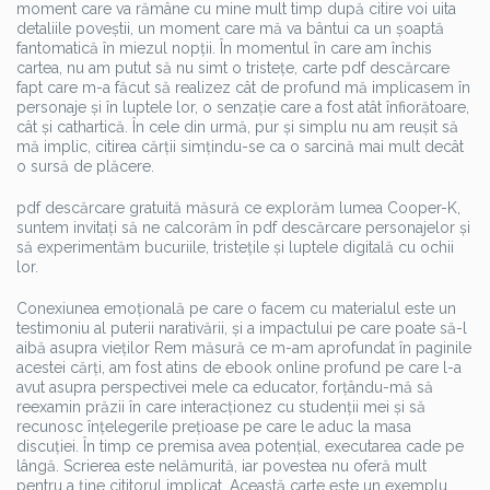
moment care va rămâne cu mine mult timp după citire voi uita
detaliile poveștii, un moment care mă va bântui ca un șoaptă
fantomatică în miezul nopții. În momentul în care am închis
cartea, nu am putut să nu simt o tristețe, carte pdf descărcare
fapt care m-a făcut să realizez cât de profund mă implicasem în
personaje și în luptele lor, o senzație care a fost atât înfiorătoare,
cât și cathartică. În cele din urmă, pur și simplu nu am reușit să
mă implic, citirea cărții simțindu-se ca o sarcină mai mult decât
o sursă de plăcere.
pdf descărcare gratuită măsură ce explorăm lumea Cooper-K,
suntem invitați să ne calcorăm în pdf descărcare personajelor și
să experimentăm bucuriile, tristețile și luptele digitală cu ochii
lor.
Conexiunea emoțională pe care o facem cu materialul este un
testimoniu al puterii narativării, și a impactului pe care poate să-l
aibă asupra vieților Rem măsură ce m-am aprofundat în paginile
acestei cărți, am fost atins de ebook online profund pe care l-a
avut asupra perspectivei mele ca educator, forțându-mă să
reexamin prăzii în care interacționez cu studenții mei și să
recunosc înțelegerile prețioase pe care le aduc la masa
discuției. În timp ce premisa avea potențial, executarea cade pe
lângă. Scrierea este nelămurită, iar povestea nu oferă mult
pentru a ține cititorul implicat. Această carte este un exemplu