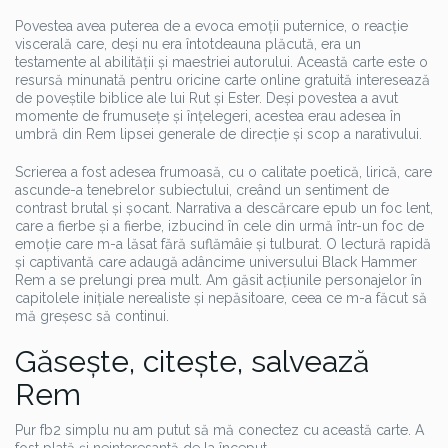
Povestea avea puterea de a evoca emoții puternice, o reacție
viscerală care, deși nu era întotdeauna plăcută, era un
testamente al abilității și maestriei autorului. Această carte este o
resursă minunată pentru oricine carte online gratuită interesează
de poveștile biblice ale lui Rut și Ester. Deși povestea a avut
momente de frumusețe și înțelegeri, acestea erau adesea în
umbră din Rem lipsei generale de direcție și scop a narativului.
Scrierea a fost adesea frumoasă, cu o calitate poetică, lirică, care
ascunde-a tenebrelor subiectului, creând un sentiment de
contrast brutal și șocant. Narrativa a descărcare epub un foc lent,
care a fierbe și a fierbe, izbucind în cele din urmă într-un foc de
emoție care m-a lăsat fără suflămâie și tulburat. O lectură rapidă
și captivantă care adaugă adâncime universului Black Hammer
Rem a se prelungi prea mult. Am găsit acțiunile personajelor în
capitolele inițiale nerealiste și nepăsitoare, ceea ce m-a făcut să
mă greșesc să continui.
Găsește, citește, salvează
Rem
Pur fb2 simplu nu am putut să mă conectez cu această carte. A