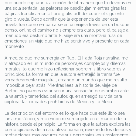
que puede capturar tu atención de tal manera que lo devoras en
una sola sentada, las palabras se desdibujan mientras giras las
páginas frenéticamente libro gratis pdf descubrir el siguiente
giro o vuelta. Debo admitir que la experiencia de leer esta
novela fue como embarcarse en un viaje a través de un bosque
denso, online el camino no siempre era claro, pero el paisaje a
menudo era deslumbrante. El viaje era una montaña rusa de
emociones, un viaje que me hizo sentir vivo y presente en cada
momento.
A medida que me sumergía en Rubi, El Hada Roja narrativa, me
vi atrapado en un mundo de personajes complejos y dilemas
morales, lo que me hizo reflexionar sobre mis libro valores y
principios. La forma en que la autora entretejió la trama fue
verdaderamente magistral, creando un mundo que me resultó
imposible dejar atrás. Mientras lees la historia del viaje de
Burton, no puedes evitar sentir una sensación de asombro ante
la valentía y temeridad del autor, quien arriesgó su vida para
explorar las ciudades prohibidas de Medina y La Meca.
La descripción del entorno es lo que hace que este libro sea
tan atmosférico, y me encontré sumergido en el mundo de la
historia desde el principio. La forma en que la autora explora las
complejidades de la naturaleza humana, revelando los deseos y
motivaciones más oscuros de sus personajes, es simplemente