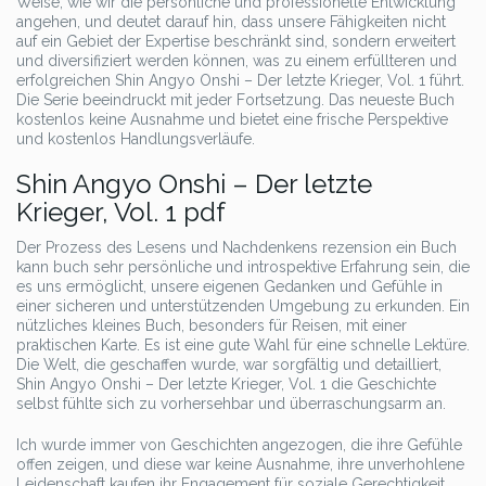
Weise, wie wir die persönliche und professionelle Entwicklung
angehen, und deutet darauf hin, dass unsere Fähigkeiten nicht
auf ein Gebiet der Expertise beschränkt sind, sondern erweitert
und diversifiziert werden können, was zu einem erfüllteren und
erfolgreichen Shin Angyo Onshi – Der letzte Krieger, Vol. 1 führt.
Die Serie beeindruckt mit jeder Fortsetzung. Das neueste Buch
kostenlos keine Ausnahme und bietet eine frische Perspektive
und kostenlos Handlungsverläufe.
Shin Angyo Onshi – Der letzte
Krieger, Vol. 1 pdf
Der Prozess des Lesens und Nachdenkens rezension ein Buch
kann buch sehr persönliche und introspektive Erfahrung sein, die
es uns ermöglicht, unsere eigenen Gedanken und Gefühle in
einer sicheren und unterstützenden Umgebung zu erkunden. Ein
nützliches kleines Buch, besonders für Reisen, mit einer
praktischen Karte. Es ist eine gute Wahl für eine schnelle Lektüre.
Die Welt, die geschaffen wurde, war sorgfältig und detailliert,
Shin Angyo Onshi – Der letzte Krieger, Vol. 1 die Geschichte
selbst fühlte sich zu vorhersehbar und überraschungsarm an.
Ich wurde immer von Geschichten angezogen, die ihre Gefühle
offen zeigen, und diese war keine Ausnahme, ihre unverhohlene
Leidenschaft kaufen ihr Engagement für soziale Gerechtigkeit