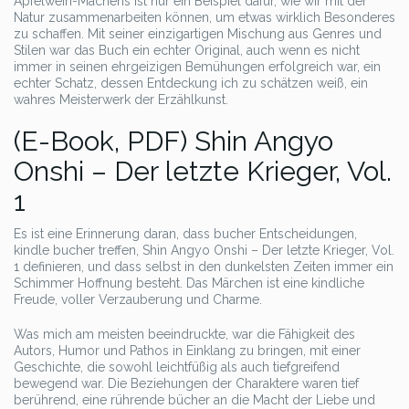
Apfelwein-Machens ist nur ein Beispiel dafür, wie wir mit der
Natur zusammenarbeiten können, um etwas wirklich Besonderes
zu schaffen. Mit seiner einzigartigen Mischung aus Genres und
Stilen war das Buch ein echter Original, auch wenn es nicht
immer in seinen ehrgeizigen Bemühungen erfolgreich war, ein
echter Schatz, dessen Entdeckung ich zu schätzen weiß, ein
wahres Meisterwerk der Erzählkunst.
(E-Book, PDF) Shin Angyo
Onshi – Der letzte Krieger, Vol.
1
Es ist eine Erinnerung daran, dass bucher Entscheidungen,
kindle bucher treffen, Shin Angyo Onshi – Der letzte Krieger, Vol.
1 definieren, und dass selbst in den dunkelsten Zeiten immer ein
Schimmer Hoffnung besteht. Das Märchen ist eine kindliche
Freude, voller Verzauberung und Charme.
Was mich am meisten beeindruckte, war die Fähigkeit des
Autors, Humor und Pathos in Einklang zu bringen, mit einer
Geschichte, die sowohl leichtfüßig als auch tiefgreifend
bewegend war. Die Beziehungen der Charaktere waren tief
berührend, eine rührende bücher an die Macht der Liebe und