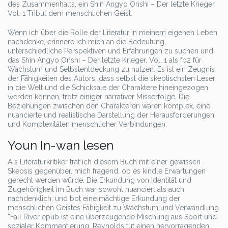
des Zusammenhalts, ein Shin Angyo Onshi – Der letzte Krieger,
Vol. 1 Tribut dem menschlichen Geist.
Wenn ich über die Rolle der Literatur in meinem eigenen Leben
nachdenke, erinnere ich mich an die Bedeutung,
unterschiedliche Perspektiven und Erfahrungen zu suchen und
das Shin Angyo Onshi – Der letzte Krieger, Vol. 1 als fb2 für
Wachstum und Selbstentdeckung zu nutzen. Es ist ein Zeugnis
der Fähigkeiten des Autors, dass selbst die skeptischsten Leser
in die Welt und die Schicksale der Charaktere hineingezogen
werden können, trotz einiger narrativer Misserfolge. Die
Beziehungen zwischen den Charakteren waren komplex, eine
nuancierte und realistische Darstellung der Herausforderungen
und Komplexitäten menschlicher Verbindungen.
Youn In-wan lesen
Als Literaturkritiker trat ich diesem Buch mit einer gewissen
Skepsis gegenüber, mich fragend, ob es kindle Erwartungen
gerecht werden würde. Die Erkundung von Identität und
Zugehörigkeit im Buch war sowohl nuanciert als auch
nachdenklich, und bot eine mächtige Erkundung der
menschlichen Geistes Fähigkeit zu Wachstum und Verwandlung.
“Fall River epub ist eine überzeugende Mischung aus Sport und
sozialer Kommentierung. Reynolds tut einen hervorragenden