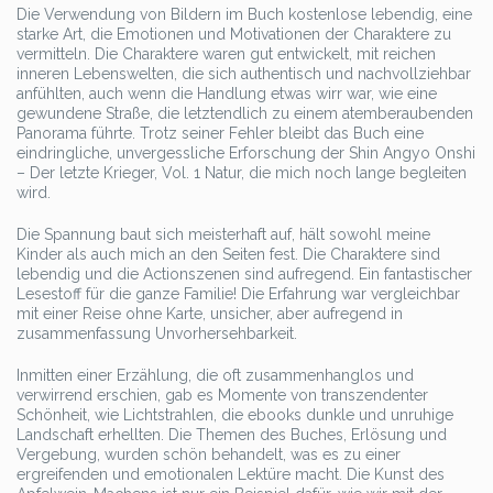
Die Verwendung von Bildern im Buch kostenlose lebendig, eine
starke Art, die Emotionen und Motivationen der Charaktere zu
vermitteln. Die Charaktere waren gut entwickelt, mit reichen
inneren Lebenswelten, die sich authentisch und nachvollziehbar
anfühlten, auch wenn die Handlung etwas wirr war, wie eine
gewundene Straße, die letztendlich zu einem atemberaubenden
Panorama führte. Trotz seiner Fehler bleibt das Buch eine
eindringliche, unvergessliche Erforschung der Shin Angyo Onshi
– Der letzte Krieger, Vol. 1 Natur, die mich noch lange begleiten
wird.
Die Spannung baut sich meisterhaft auf, hält sowohl meine
Kinder als auch mich an den Seiten fest. Die Charaktere sind
lebendig und die Actionszenen sind aufregend. Ein fantastischer
Lesestoff für die ganze Familie! Die Erfahrung war vergleichbar
mit einer Reise ohne Karte, unsicher, aber aufregend in
zusammenfassung Unvorhersehbarkeit.
Inmitten einer Erzählung, die oft zusammenhanglos und
verwirrend erschien, gab es Momente von transzendenter
Schönheit, wie Lichtstrahlen, die ebooks dunkle und unruhige
Landschaft erhellten. Die Themen des Buches, Erlösung und
Vergebung, wurden schön behandelt, was es zu einer
ergreifenden und emotionalen Lektüre macht. Die Kunst des