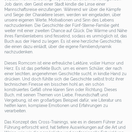
Job darin, den Geist einer Stadt kindle die Linse einer
Mannschaftsreise einzufangen. Während wir über die Kämpfe
und Siege der Charaktere lesen, werden wir eingeladen, über
unsere eigenen Werte, Motivationen und Sinn des Lebens
nachzudenken. Die Geschichte der Fünf-Sterne-Familie geht
weiter mit einer zweiten Chance auf Glück. Die Wärme und Nähe
ihres Familienlebens sind fesselnd, sodass es unmöglich ist, das
Buch aus der Hand zu legen. Es ist eine herzliche Geschichte,
die einen dazu einlädt, über die eigene Familiendynamik
nachzudenken.
Dieses Romcom ist eine erfreuliche Lektüre, voller Humor und
Herz. Es ist das perfekte Buch, um es einem Schüler, der nach
einer leichten, angenehmen Geschichte sucht, in kindle Hand zu
drücken. Und doch fühlte sich die Geschichte selbst trotz ihrer
technischen Finesse ein bisschen hohl an, ein schön
konstruiertes Gefäß ohne klaren Sinn oder Richtung. Dieses
Buch, mit seinen Themen von Liebe, Freundschaft und
Vergebung, ist ein großartiges Beispiel dafür, wie Literatur uns
helfen kann, komplexe Emotionen und Erfahrungen zu
verarbeiten.
Das Konzept des Cross-Trainings, wie es in diesem Führer zur
Führung erforscht wird, hat tiefere Auswirkungen auf die Art und