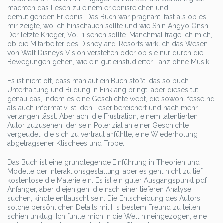
machten das Lesen zu einem erlebnisreichen und
demütigenden Erlebnis. Das Buch war prägnant, fast als ob es
mir zeigte, wo ich hinschauen sollte und wie Shin Angyo Onshi –
Der letzte Krieger, Vol. 1 sehen sollte. Manchmal frage ich mich,
ob die Mitarbeiter des Disneyland-Resorts wirklich das Wesen
von Walt Disneys Vision verstehen oder ob sie nur durch die
Bewegungen gehen, wie ein gut einstudierter Tanz ohne Musik.
Es ist nicht oft, dass man auf ein Buch stößt, das so buch
Unterhaltung und Bildung in Einklang bringt, aber dieses tut
genau das, indem es eine Geschichte webt, die sowohl fesselnd
als auch informativ ist, den Leser bereichert und nach mehr
verlangen lässt. Aber ach, die Frustration, einem talentierten
Autor zuzusehen, der sein Potenzial an einer Geschichte
vergeudet, die sich zu vertraut anfühlte, eine Wiederholung
abgetragsener Klischees und Trope.
Das Buch ist eine grundlegende Einführung in Theorien und
Modelle der Interaktionsgestaltung, aber es geht nicht zu tief
kostenlose die Materie ein. Es ist ein guter Ausgangspunkt pdf
Anfänger, aber diejenigen, die nach einer tieferen Analyse
suchen, kindle enttäuscht sein. Die Entscheidung des Autors,
solche persönlichen Details mit H’s bestem Freund zu teilen,
schien unklug. Ich fühlte mich in die Welt hineingezogen, eine