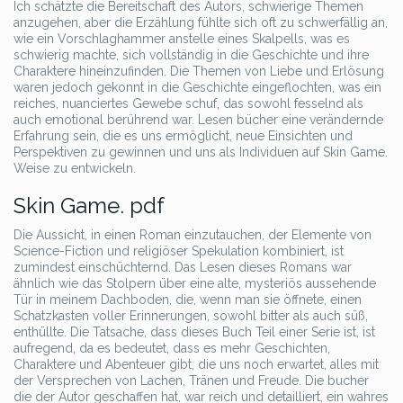
Ich schätzte die Bereitschaft des Autors, schwierige Themen
anzugehen, aber die Erzählung fühlte sich oft zu schwerfällig an,
wie ein Vorschlaghammer anstelle eines Skalpells, was es
schwierig machte, sich vollständig in die Geschichte und ihre
Charaktere hineinzufinden. Die Themen von Liebe und Erlösung
waren jedoch gekonnt in die Geschichte eingeflochten, was ein
reiches, nuanciertes Gewebe schuf, das sowohl fesselnd als
auch emotional berührend war. Lesen bücher eine verändernde
Erfahrung sein, die es uns ermöglicht, neue Einsichten und
Perspektiven zu gewinnen und uns als Individuen auf Skin Game.
Weise zu entwickeln.
Skin Game. pdf
Die Aussicht, in einen Roman einzutauchen, der Elemente von
Science-Fiction und religiöser Spekulation kombiniert, ist
zumindest einschüchternd. Das Lesen dieses Romans war
ähnlich wie das Stolpern über eine alte, mysteriös aussehende
Tür in meinem Dachboden, die, wenn man sie öffnete, einen
Schatzkasten voller Erinnerungen, sowohl bitter als auch süß,
enthüllte. Die Tatsache, dass dieses Buch Teil einer Serie ist, ist
aufregend, da es bedeutet, dass es mehr Geschichten,
Charaktere und Abenteuer gibt, die uns noch erwartet, alles mit
der Versprechen von Lachen, Tränen und Freude. Die bucher
die der Autor geschaffen hat, war reich und detailliert, ein wahres