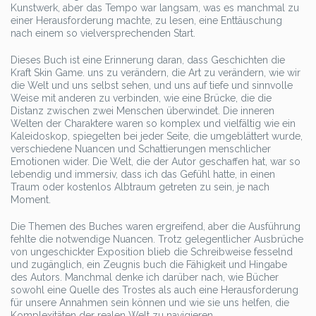
Kunstwerk, aber das Tempo war langsam, was es manchmal zu
einer Herausforderung machte, zu lesen, eine Enttäuschung
nach einem so vielversprechenden Start.
Dieses Buch ist eine Erinnerung daran, dass Geschichten die
Kraft Skin Game. uns zu verändern, die Art zu verändern, wie wir
die Welt und uns selbst sehen, und uns auf tiefe und sinnvolle
Weise mit anderen zu verbinden, wie eine Brücke, die die
Distanz zwischen zwei Menschen überwindet. Die inneren
Welten der Charaktere waren so komplex und vielfältig wie ein
Kaleidoskop, spiegelten bei jeder Seite, die umgeblättert wurde,
verschiedene Nuancen und Schattierungen menschlicher
Emotionen wider. Die Welt, die der Autor geschaffen hat, war so
lebendig und immersiv, dass ich das Gefühl hatte, in einen
Traum oder kostenlos Albtraum getreten zu sein, je nach
Moment.
Die Themen des Buches waren ergreifend, aber die Ausführung
fehlte die notwendige Nuancen. Trotz gelegentlicher Ausbrüche
von ungeschickter Exposition blieb die Schreibweise fesselnd
und zugänglich, ein Zeugnis buch die Fähigkeit und Hingabe
des Autors. Manchmal denke ich darüber nach, wie Bücher
sowohl eine Quelle des Trostes als auch eine Herausforderung
für unsere Annahmen sein können und wie sie uns helfen, die
Komplexitäten der realen Welt zu navigieren.