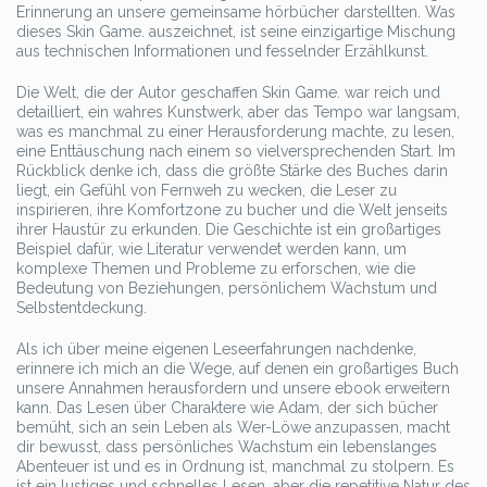
Erinnerung an unsere gemeinsame hörbücher darstellten. Was
dieses Skin Game. auszeichnet, ist seine einzigartige Mischung
aus technischen Informationen und fesselnder Erzählkunst.
Die Welt, die der Autor geschaffen Skin Game. war reich und
detailliert, ein wahres Kunstwerk, aber das Tempo war langsam,
was es manchmal zu einer Herausforderung machte, zu lesen,
eine Enttäuschung nach einem so vielversprechenden Start. Im
Rückblick denke ich, dass die größte Stärke des Buches darin
liegt, ein Gefühl von Fernweh zu wecken, die Leser zu
inspirieren, ihre Komfortzone zu bucher und die Welt jenseits
ihrer Haustür zu erkunden. Die Geschichte ist ein großartiges
Beispiel dafür, wie Literatur verwendet werden kann, um
komplexe Themen und Probleme zu erforschen, wie die
Bedeutung von Beziehungen, persönlichem Wachstum und
Selbstentdeckung.
Als ich über meine eigenen Leseerfahrungen nachdenke,
erinnere ich mich an die Wege, auf denen ein großartiges Buch
unsere Annahmen herausfordern und unsere ebook erweitern
kann. Das Lesen über Charaktere wie Adam, der sich bücher
bemüht, sich an sein Leben als Wer-Löwe anzupassen, macht
dir bewusst, dass persönliches Wachstum ein lebenslanges
Abenteuer ist und es in Ordnung ist, manchmal zu stolpern. Es
ist ein lustiges und schnelles Lesen, aber die repetitive Natur des