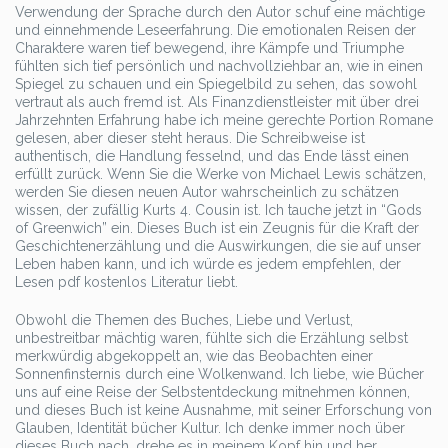
Verwendung der Sprache durch den Autor schuf eine mächtige
und einnehmende Leseerfahrung. Die emotionalen Reisen der
Charaktere waren tief bewegend, ihre Kämpfe und Triumphe
fühlten sich tief persönlich und nachvollziehbar an, wie in einen
Spiegel zu schauen und ein Spiegelbild zu sehen, das sowohl
vertraut als auch fremd ist. Als Finanzdienstleister mit über drei
Jahrzehnten Erfahrung habe ich meine gerechte Portion Romane
gelesen, aber dieser steht heraus. Die Schreibweise ist
authentisch, die Handlung fesselnd, und das Ende lässt einen
erfüllt zurück. Wenn Sie die Werke von Michael Lewis schätzen,
werden Sie diesen neuen Autor wahrscheinlich zu schätzen
wissen, der zufällig Kurts 4. Cousin ist. Ich tauche jetzt in “Gods
of Greenwich” ein. Dieses Buch ist ein Zeugnis für die Kraft der
Geschichtenerzählung und die Auswirkungen, die sie auf unser
Leben haben kann, und ich würde es jedem empfehlen, der
Lesen pdf kostenlos Literatur liebt.
Obwohl die Themen des Buches, Liebe und Verlust,
unbestreitbar mächtig waren, fühlte sich die Erzählung selbst
merkwürdig abgekoppelt an, wie das Beobachten einer
Sonnenfinsternis durch eine Wolkenwand. Ich liebe, wie Bücher
uns auf eine Reise der Selbstentdeckung mitnehmen können,
und dieses Buch ist keine Ausnahme, mit seiner Erforschung von
Glauben, Identität bücher Kultur. Ich denke immer noch über
dieses Buch nach, drehe es in meinem Kopf hin und her,