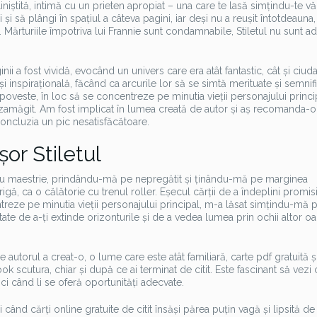
niștită, intimă cu un prieten apropiat – una care te lasă simțindu-te vă
 și să plângi în spațiul a câteva pagini, iar deși nu a reușit întotdeauna,
. Mărturiile împotriva lui Frannie sunt condamnabile, Stiletul nu sunt a
ii a fost vividă, evocând un univers care era atât fantastic, cât și ciud
 și inspirațională, făcând ca arcurile lor să se simtă merituate și semnifi
 poveste, în loc să se concentreze pe minutia vieții personajului princi
ezamăgit. Am fost implicat în lumea creată de autor și aș recomanda-o
concluzia un pic nesatisfăcătoare.
șor Stiletul
 cu maestrie, prindându-mă pe nepregătit și ținându-mă pe marginea
gă, ca o călătorie cu trenul roller. Eșecul cărții de a îndeplini promi
ntreze pe minutia vieții personajului principal, m-a lăsat simțindu-mă p
te de a-ți extinde orizonturile și de a vedea lumea prin ochii altor oa
 autorul a creat-o, o lume care este atât familiară, carte pdf gratuită ș
ok scutura, chiar și după ce ai terminat de citit. Este fascinant să vez
nci când li se oferă oportunități adecvate.
 și când cărți online gratuite de citit însăși părea puțin vagă și lipsită de