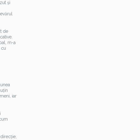
zut și
devărul
at de
cative.
pal, m-a
 cu
siunea
uțin
meni, iar
i
i cum
 direcție,