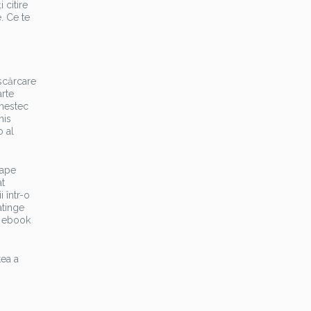
 citire
e. Ce te
escărcare
arte
amestec
his
o al
oape
at
i într-o
atinge
e ebook
tea a