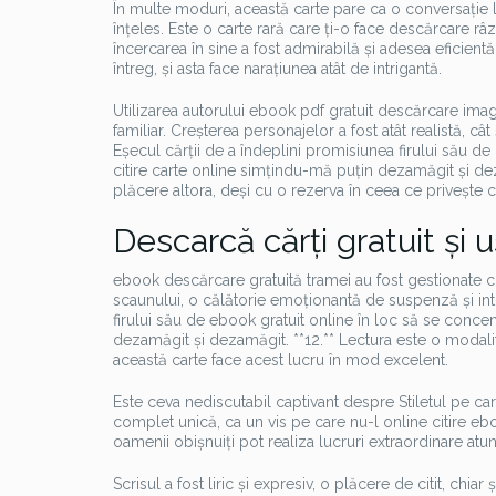
În multe moduri, această carte pare ca o conversație li
înțeles. Este o carte rară care ți-o face descărcare râzi
încercarea în sine a fost admirabilă și adesea eficientă
întreg, și asta face narațiunea atât de intrigantă.
Utilizarea autorului ebook pdf gratuit descărcare imagin
familiar. Creșterea personajelor a fost atât realistă, cât
Eșecul cărții de a îndeplini promisiunea firului său de
citire carte online simțindu-mă puțin dezamăgit și d
plăcere altora, deși cu o rezerva în ceea ce privește 
Descarcă cărți gratuit și u
ebook descărcare gratuită tramei au fost gestionate
scaunului, o călătorie emoționantă de suspenză și intri
firului său de ebook gratuit online în loc să se conce
dezamăgit și dezamăgit. **12.** Lectura este o modalita
această carte face acest lucru în mod excelent.
Este ceva nediscutabil captivant despre Stiletul pe care
complet unică, ca un vis pe care nu-l online citire ebo
oamenii obișnuiți pot realiza lucruri extraordinare atu
Scrisul a fost liric și expresiv, o plăcere de citit, chiar