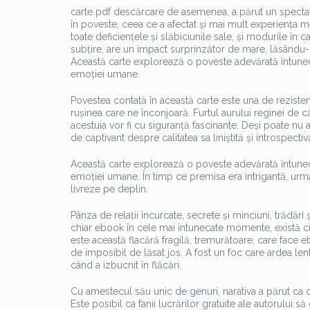
carte pdf descărcare de asemenea, a părut un spectat
în poveste, ceea ce a afectat și mai mult experiența m
toate deficiențele și slăbiciunile sale, și modurile în 
subțire, are un impact surprinzător de mare, lăsându
Această carte explorează o poveste adevărată întunec
emoției umane.
Povestea contată în această carte este una de rezisten
rușinea care ne înconjoară. Furtul aurului reginei de 
acestuia vor fi cu siguranță fascinante. Deși poate nu 
de captivant despre calitatea sa liniștită și introspectiv
Această carte explorează o poveste adevărată întunec
emoției umane. În timp ce premisa era intrigantă, urmar
livreze pe deplin.
Pânza de relații încurcate, secrete și minciuni, trădări
chiar ebook în cele mai întunecate momente, există citir
este această flacără fragilă, tremurătoare, care face e
de imposibil de lăsat jos. A fost un foc care ardea len
când a izbucnit în flăcări.
Cu amestecul său unic de genuri, narativa a părut ca 
Este posibil ca fanii lucrărilor gratuite ale autorului să