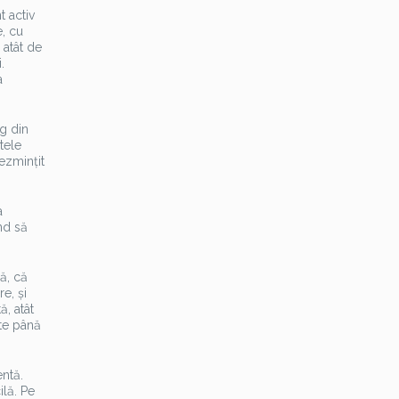
 activ
e, cu
 atât de
.
a
g din
tele
ezmințit
a
nd să
lă, că
e, și
ă, atât
ate până
ntă.
ilă. Pe