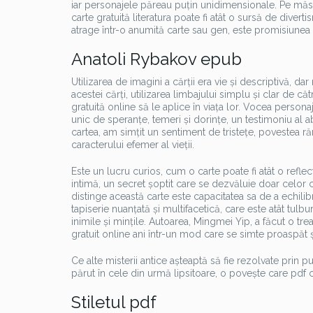
iar personajele păreau puțin unidimensionale. Pe măsură
carte gratuită literatura poate fi atât o sursă de diverti
atrage într-o anumită carte sau gen, este promisiunea 
Anatoli Rybakov epub
Utilizarea de imagini a cărții era vie și descriptivă,
acestei cărți, utilizarea limbajului simplu și clar de 
gratuită online să le aplice în viața lor. Vocea person
unic de speranțe, temeri și dorințe, un testimoniu al ab
cartea, am simțit un sentiment de tristețe, povestea
caracterului efemer al vieții.
Este un lucru curios, cum o carte poate fi atât o refle
intimă, un secret șoptit care se dezvăluie doar celor
distinge această carte este capacitatea sa de a echilibr
tapiserie nuanțată și multifacetică, care este atât tulbu
inimile și mințile. Autoarea, Mingmei Yip, a făcut o t
gratuit online ani într-un mod care se simte proaspăt și
Ce alte misterii antice așteaptă să fie rezolvate prin pu
părut în cele din urmă lipsitoare, o povește care pdf ca
Stiletul pdf