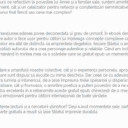
 ce reflectăm la povestea lui Annie și a familiei sale, suntem amintiți
sment, cât și un catalizator pentru reflecții și conștientizări semnificativ
unui final fericit sau ceva mai complex?
 dar narațiunea adesea părea deconectată și greu de urmărit. În ebook d
către autor o face ușor pentru cititori să înțeleagă concepte complexe c
ajelor era atât de distinctă ca amprentele degetelor, fiecare Stiletul o 
ilității autorului de a crea personaje autentice și relabile. Când am înc
 rămânând în mintea mea ca o scânteie care se gratuit epub un mement
ctare a umanității noastre colective, cât și o experiență personală, apr
 care sunt dispuși să asculte cu inima deschisă. Dar ceea ce cu adevăr
a lumina și întunericul, de a țese împreună firele speranței și disperări
rătoare, cât și frumoasă, o amintire poetică a puterii povestirii de a ne 
reabă excelentă în a retransmite aceste gratuit epub chinezești de o mi
 emoționant pentru cititorii internaționali de toate vârstele.
terea lecturii și a cercetării științifice? Deși a avut momentele sale, car
rte gratuită a reușit să lase Stiletul impresie durabilă.