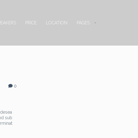
PEAKERS
PRICE
LOCATION
PAGES
0
 adesea
und sub
erminat