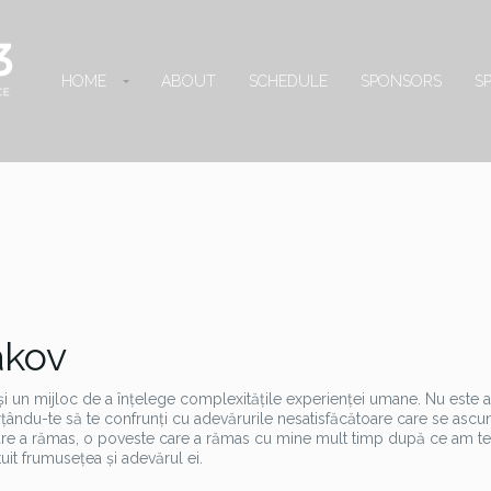
HOME
ABOUT
SCHEDULE
SPONSORS
S
akov
 și un mijloc de a înțelege complexitățile experienței umane. Nu este
orțându-te să te confrunți cu adevărurile nesatisfăcătoare care se asc
e care a rămas, o poveste care a rămas cu mine mult timp după ce am t
uit frumusețea și adevărul ei.