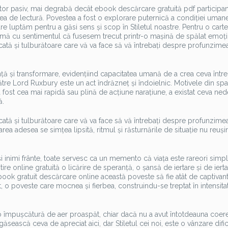
or pasiv, mai degrabă decât ebook descărcare gratuită pdf participant
ea de lectură. Povestea a fost o explorare puternică a condiției uman
care luptăm pentru a găsi sens și scop în Stiletul noastre. Pentru o carte
-mă cu sentimentul că fusesem trecut printr-o mașină de spălat emoții
ată și tulburătoare care vă va face să vă întrebați despre profunzime
ță și transformare, evidențiind capacitatea umană de a crea ceva între
către Lord Ruxbury este un act îndrăzneț și îndoielnic. Motivele din spa
a fost cea mai rapidă sau plină de acțiune narațiune, a existat ceva ned
ă.
ată și tulburătoare care vă va face să vă întrebați despre profunzime
ea adesea se simțea lipsită, ritmul și răsturnările de situație nu reuși
 și inimi frânte, toate servesc ca un memento că viața este rareori simp
e online gratuită o licărire de speranță, o șansă de iertare și de iertar
book gratuit descărcare online această poveste să fie atât de captivant
t, o poveste care mocnea și fierbea, construindu-se treptat în intensit
o împușcătură de aer proaspăt, chiar dacă nu a avut întotdeauna coere
 găsească ceva de apreciat aici, dar Stiletul cei noi, este o vânzare dific