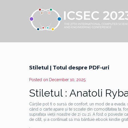
Stiletul | Totul despre PDF-uri
Posted on
December 10, 2025
Stiletul : Anatoli Ryb
Cărțile pot fi o sursă de confort, un mod de a evada,
când o carte apare și te scoate din comoditatea ta, f
suprafața vieții noastre de zi cu zi. A fost o povest
de citit, și a continuat să mă bântuie ebook kindle grat