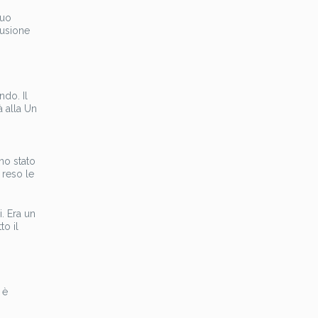
tuo
lusione
ndo. Il
 alla Un
no stato
 reso le
. Era un
to il
 è