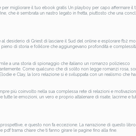
 per migliorare il tuo ebook gratis Un playboy per capo affermare il 
ne, che è sembrata un nastro legato in fretta, piuttosto che una conc
 al desiderio di Griest di lasciare il Sud del online e esplorare fb2 mo
 pieno di storia e folklore che aggiungevano profondità e complessità
imile a una storia di spionaggio che italiano un romanzo poliziesco
costantemente. Come qualcuno che di solito non legge romanzi rosa, so
lodie e Clay, la loro relazione si è sviluppata con un realismo che ha
mpre più coinvolto nella sua complessa rete di relazioni e motivazioni
tutte le emozioni, un vero e proprio altalenare di risate, lacrime e tut
 prospettive, e questo non fa eccezione. La narrazione di questo libro
 pdf trama chiare che ti fanno girare le pagine fino alla fine.