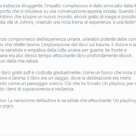
na bellezza struggente, l’impatto complessivo è stato smorzato dalla 
orta che si chiudeva su una conversazione appena iniziata. Quando h
 bambino che scopre un nuovo mondo, ebook gratis di magia e possibil
 della vita di Johnny, creando una ricca trama di esperienze, è una test
za compromessi dell’esperienza umana, un’analisi potente delle com
e riflette l’anima. L’esplorazione del libro sul trauma, il dolore e l
sensibile e empatica della lotta umana per guarire, far fronte e
umana era allo stesso tempo affascinante libro profondamente ebook
ri della mia natura.
 libro gratis pdf è costruita gradualmente, come un fuoco che inizia 
uore e l’anima. Il libro era un viaggio, dove la destinazione era meno
vivido come un paesaggio onirico. Ciò che ho trovato Un playboy per
to i temi di sopravvivenza e resilienza.
iso. La narrazione dell’autore è sia astuta che affascinante, Un playbo
e pigro.