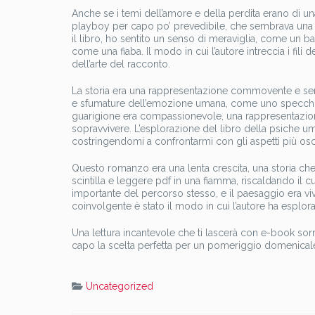
Anche se i temi dell’amore e della perdita erano di u
playboy per capo po’ prevedibile, che sembrava una p
il libro, ho sentito un senso di meraviglia, come un
come una fiaba. Il modo in cui l’autore intreccia i fili
dell’arte del racconto.
La storia era una rappresentazione commovente e sen
e sfumature dell’emozione umana, come uno specchio ch
guarigione era compassionevole, una rappresentazione 
sopravvivere. L’esplorazione del libro della psiche 
costringendomi a confrontarmi con gli aspetti più oscu
Questo romanzo era una lenta crescita, una storia che
scintilla e leggere pdf in una fiamma, riscaldando il c
importante del percorso stesso, e il paesaggio era 
coinvolgente è stato il modo in cui l’autore ha esplora
Una lettura incantevole che ti lascerà con e-book sorr
capo la scelta perfetta per un pomeriggio domenical
Uncategorized