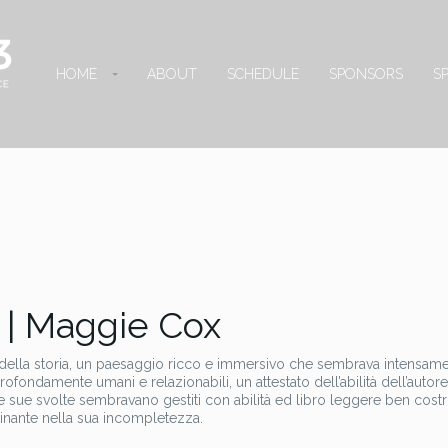
HOME
ABOUT
SCHEDULE
SPONSORS
S
 | Maggie Cox
della storia, un paesaggio ricco e immersivo che sembrava intensam
ofondamente umani e relazionabili, un attestato dell’abilità dell’autore
le sue svolte sembravano gestiti con abilità ed libro leggere ben costru
inante nella sua incompletezza.