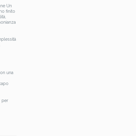
fine Un
o finito
ità,
imonianza
plessità
a
con una
 capo
y per