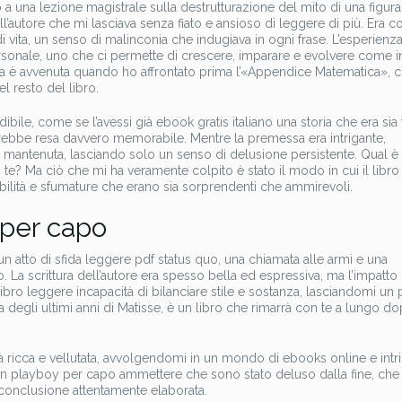
a una lezione magistrale sulla destrutturazione del mito di una figura
ll’autore che mi lasciava senza fiato e ansioso di leggere di più. Era 
 vita, un senso di malinconia che indugiava in ogni frase. L’esperienza
rsonale, uno che ci permette di crescere, imparare e evolvere come in
ia è avvenuta quando ho affrontato prima l’«Appendice Matematica», 
l resto del libro.
ibile, come se l’avessi già ebook gratis italiano una storia che era sia 
’avrebbe resa davvero memorabile. Mentre la premessa era intrigante,
antenuta, lasciando solo un senso di delusione persistente. Qual è 
te? Ma ciò che mi ha veramente colpito è stato il modo in cui il libro
bilità e sfumature che erano sia sorprendenti che ammirevoli.
 per capo
 un atto di sfida leggere pdf status quo, una chiamata alle armi e una
 La scrittura dell’autore era spesso bella ed espressiva, ma l’impatto
ibro leggere incapacità di bilanciare stile e sostanza, lasciandomi un 
a degli ultimi anni di Matisse, è un libro che rimarrà con te a lungo d
ità ricca e vellutata, avvolgendomi in un mondo di ebooks online e int
Un playboy per capo ammettere che sono stato deluso dalla fine, che
a conclusione attentamente elaborata.