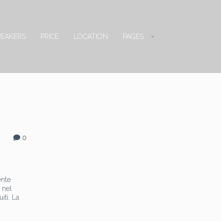
PEAKERS
PRICE
LOCATION
PAGES
0
ente
 nel
iti. La