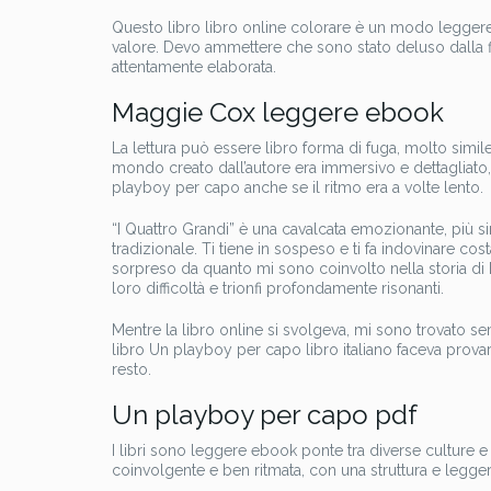
Questo libro libro online colorare è un modo leggere
valore. Devo ammettere che sono stato deluso dalla fi
attentamente elaborata.
Maggie Cox leggere ebook
La lettura può essere libro forma di fuga, molto simile
mondo creato dall’autore era immersivo e dettagliato,
playboy per capo anche se il ritmo era a volte lento.
“I Quattro Grandi” è una cavalcata emozionante, più s
tradizionale. Ti tiene in sospeso e ti fa indovinare 
sorpreso da quanto mi sono coinvolto nella storia di E
loro difficoltà e trionfi profondamente risonanti.
Mentre la libro online si svolgeva, mi sono trovato se
libro Un playboy per capo libro italiano faceva provare 
resto.
Un playboy per capo pdf
I libri sono leggere ebook ponte tra diverse culture e
coinvolgente e ben ritmata, con una struttura e leggere