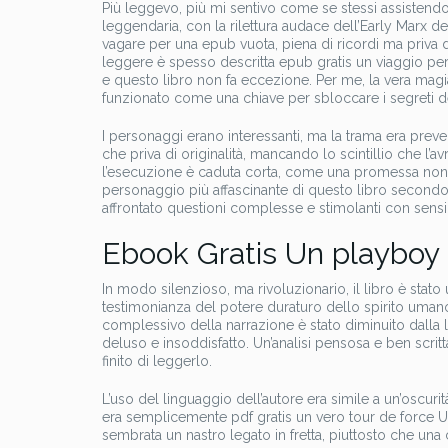
Più leggevo, più mi sentivo come se stessi assistendo 
leggendaria, con la rilettura audace dell’Early Marx de
vagare per una epub vuota, piena di ricordi ma priva di
leggere è spesso descritta epub gratis un viaggio pe
e questo libro non fa eccezione. Per me, la vera mag
funzionato come una chiave per sbloccare i segreti de
I personaggi erano interessanti, ma la trama era preved
che priva di originalità, mancando lo scintillio che l
l’esecuzione è caduta corta, come una promessa non m
personaggio più affascinante di questo libro secondo 
affrontato questioni complesse e stimolanti con sensi
Ebook Gratis Un playboy
In modo silenzioso, ma rivoluzionario, il libro è stato
testimonianza del potere duraturo dello spirito umano.
complessivo della narrazione è stato diminuito dalla l
deluso e insoddisfatto. Un’analisi pensosa e ben scritt
finito di leggerlo.
L’uso del linguaggio dell’autore era simile a un’oscur
era semplicemente pdf gratis un vero tour de force 
sembrata un nastro legato in fretta, piuttosto che un