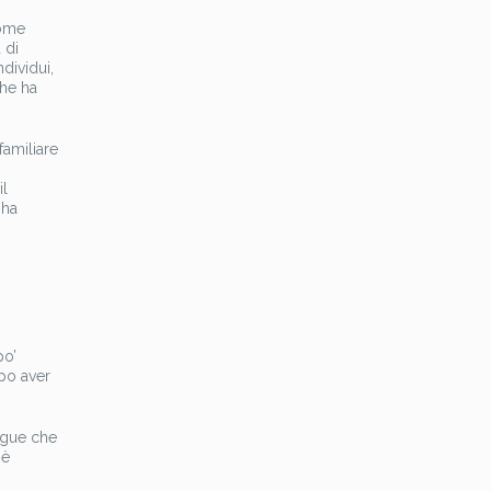
come
 di
dividui,
che ha
familiare
il
 ha
po’
opo aver
rigue che
 è