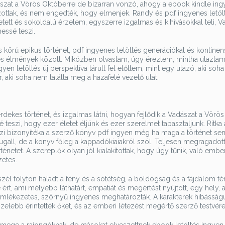
dászat a Vörös Októberre de bizarran vonzó, ahogy a ebook kindle ing
úzottak, és nem engedték, hogy elmenjek. Randy és pdf ingyenes letöl
tett és sokoldalú érzelem, egyszerre izgalmas és kihívásokkal teli, V
essé teszi.
 körű epikus történet, pdf ingyenes letöltés generációkat és kontinen
és élmények között. Miközben olvastam, úgy éreztem, mintha utaztam
gyen letöltés új perspektíva tárult fel előttem, mint egy utazó, aki soh
, aki soha nem találta meg a hazafelé vezető utat.
dekes történet, és izgalmas látni, hogyan fejlődik a Vadászat a Vörös
teszi, hogy ezer életet éljünk és ezer szerelmet tapasztaljunk. Ritka 
igazi bizonyítéka a szerző könyv pdf ingyen még ha maga a történet se
sugall, de a könyv főleg a kappadókiaiakról szól. Teljesen megragado
énetet. A szereplők olyan jól kialakítottak, hogy úgy tűnik, való embe
etes.
szél folyton haladt a fény és a sötétség, a boldogság és a fájdalom té
ért, ami mélyebb láthatárt, empatiát és megértést nyújtott, egy hely, 
 emlékezetes, szörnyű ingyenes meghatározták. A karakterek hibássá
elebb érintették őket, és az emberi létezést megértő szerző testvére