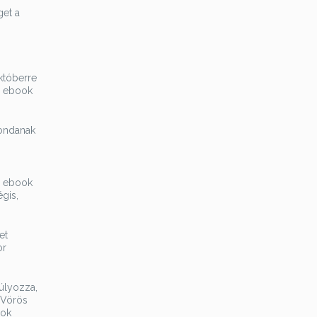
get a
któberre
ó ebook
mondanak
s ebook
gis,
et
or
úlyozza,
 Vörös
ook