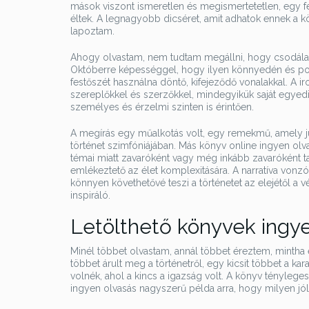
mások viszont ismeretlen és megismertetetlen, egy fe
éltek. A legnagyobb dicséret, amit adhatok ennek a k
lapoztam.
Ahogy olvastam, nem tudtam megállni, hogy csodálatt
Októberre képességgel, hogy ilyen könnyedén és pon
festőszét használna döntő, kifejeződő vonalakkal. A ir
szereplőkkel és szerzőkkel, mindegyikük saját egyedi
személyes és érzelmi szinten is érintően.
A megírás egy műalkotás volt, egy remekmű, amely ju
történet szimfóniájában. Más könyv online ingyen olv
témai miatt zavaróként vagy még inkább zavaróként 
emlékeztető az élet komplexitására. A narratíva vonz
könnyen követhetővé teszi a történetet az elejétől a 
inspiráló.
Letölthető könyvek ingy
Minél többet olvastam, annál többet éreztem, mintha 
többet árult meg a történetről, egy kicsit többet a kar
volnék, ahol a kincs a igazság volt. A könyv tényleges
ingyen olvasás nagyszerű példa arra, hogy milyen jól