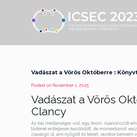
Vadászat a Vörös Októberre : Könyv
Posted on
November 1, 2025
Vadászat a Vörös Okt
Clancy
Az írás mesterséges volt, egy finom, nuancírozott e
történet erőteljesen kezdődött, de momentumot veszte
csavargó út, ami nyögött és tekert, vezetve bennem v