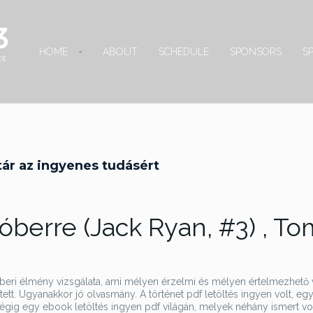
HOME
ABOUT
SCHEDULE
SPONSORS
S
tár az ingyenes tudásért
óberre (Jack Ryan, #3) , To
mberi élmény vizsgálata, ami mélyen érzelmi és mélyen értelmezhető v
tt. Ugyanakkor jó olvasmány. A történet pdf letöltés ingyen volt, eg
égig egy ebook letöltés ingyen pdf világán, melyek néhány ismert vol