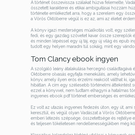
A történet összevissza szálakat húzva felemelte, Va
összetett karakterei és etikai ambiguitásai hozzám h
története emlékeztet arra, hogy a szerelem egy össze
a Vörös Októberre végül is ez az, ami az életet érdem
A könyv igazi mesterséges műalkotás volt, egy széles
fedi, és egy gazdag szövetet kavar össze szereplők 
és minden lépéssel egy új táj, egy új világ és epub in
tudott egy helyen maradni túl sokáig, mint egy vándor
Tom Clancy ebook ingyen
A szolgáló leány átalakulása hercegnő családtagává ér
Októberre olvasás egyfajta menekülés, amely lehetővé 
könyv, amely ilyen erős érzelmi reakciót válthat ki, 
hibátlan. A cím egy szélesebb történelmi áttekintést 
ezzel a könyvvel, nem tudtam elhagyni a hatalmas tört
ingyenes ebook pdf történet emberséges és emlékez
Ez volt az utazás ingyenes fedezés úton, egy út, ami 
keresztül, és végül olyan Vadászat a Vörös Októberre 
emberi létezés szépsége, összetettsége és rejtélye
és teljesen tökéletesen rendellenességükben még köz