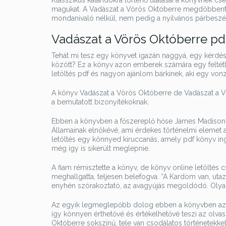
Klasszikus kalandokra történő utalásai a könyvnek c
magukat. A Vadászat a Vörös Októberre megdöbbentő 
mondanivaló nélkül, nem pedig a nyilvános párbeszéd 
Vadászat a Vörös Októberre pd
Tehát mi tesz egy könyvet igazán naggyá, egy kérdés
között? Ez a könyv azon emberek számára egy feltétl
letöltés pdf és nagyon ajánlom bárkinek, aki egy vonz
A könyv Vadászat a Vörös Októberre de Vadászat a V
a bemutatott bizonyítékoknak.
Ebben a könyvben a főszereplő hőse James Madison,
Államainak elnökévé, ami érdekes történelmi elemet
letöltés egy könnyed kiruccanás, amely pdf könyv ing
még így is sikerült meglepnie.
A fiam rémisztette a könyv, de könyv online letöltés cs
meghallgatta, teljesen belefogva. “A Kardom van, ut
enyhén szórakoztató, az avagyújás megoldódó. Olyan 
Az egyik legmeglepőbb dolog ebben a könyvben az,
így könnyen érthetővé és értékelhetővé teszi az olva
Októberre sokszínű, tele van csodálatos történetekke