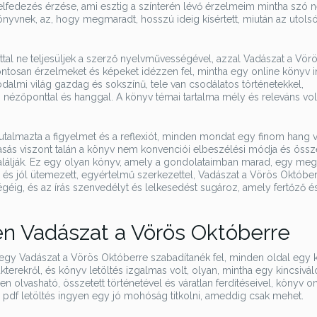
lfedezés érzése, ami esztig a színterén lévő érzelmeim mintha szó n
önyvnek, az, hogy megmaradt, hosszú ideig kísértett, miután az utolsó
al ne teljesüljek a szerző nyelvművességével, azzal Vadászat a Vör
tosan érzelmeket és képeket idézzen fel, mintha egy online könyv 
odalmi világ gazdag és sokszínű, tele van csodálatos történetekkel,
 nézőponttal és hanggal. A könyv témai tartalma mély és releváns vol
talmazta a figyelmet és a reflexiót, minden mondat egy finom hang v
asás viszont talán a könyv nem konvenciói elbeszélési módja és össze
találják. Ez egy olyan könyv, amely a gondolataimban marad, egy me
ó és jól ütemezett, egyértelmű szerkezettel, Vadászat a Vörös Októbe
végéig, és az írás szenvedélyt és lelkesedést sugároz, amely fertőző é
en Vadászat a Vörös Októberre
egy Vadászat a Vörös Októberre szabadítanék fel, minden oldal egy k
akterekről, és könyv letöltés izgalmas volt, olyan, mintha egy kincsivá
en olvasható, összetett történetével és váratlan ferdítéseivel, könyv on
 pdf letöltés ingyen egy jó mohóság titkolni, ameddig csak mehet.