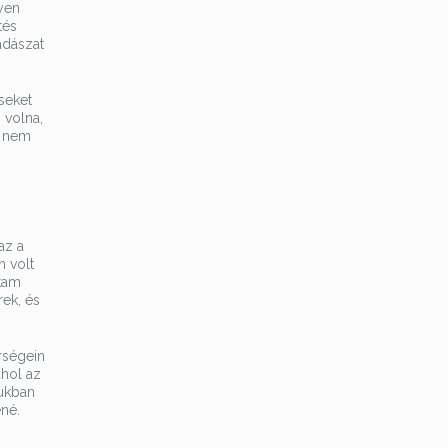
yen
tés
adászat
seket
 volna,
a nem
az a
m volt
ttam
rek, és
rségein
ahol az
gukban
né.