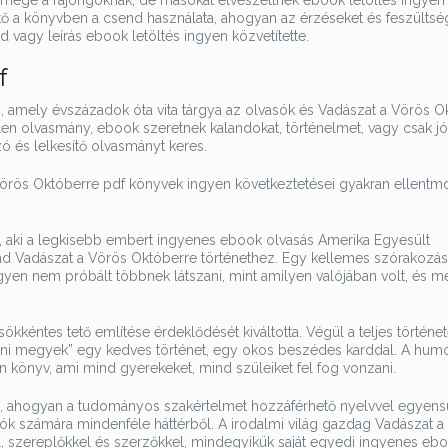
semege a rajongóknak, de másokat elveszettnek ebook letöltés ingyen
a könyvben a csend használata, ahogyan az érzéseket és feszültsé
vagy leírás ebook letöltés ingyen közvetítette.
f
, amely évszázadok óta vita tárgya az olvasók és Vadászat a Vörös O
en olvasmány, ebook szeretnek kalandokat, történelmet, vagy csak j
ó és lelkesítő olvasmányt keres.
örös Októberre pdf könyvek ingyen következtetései gyakran ellent
 aki a legkisebb embert ingyenes ebook olvasás Amerika Egyesült
 ad Vadászat a Vörös Októberre történethez. Egy kellemes szórakozá
yen nem próbált többnek látszani, mint amilyen valójában volt, és mé
ökkéntes tető említése érdeklődését kiváltotta. Végül a teljes történet
azni megyek” egy kedves történet, egy okos beszédes karddal. A hum
könyv, ami mind gyerekeket, mind szüleiket fel fog vonzani.
 ahogyan a tudományos szakértelmet hozzáférhető nyelvvel egyens
sók számára mindenféle háttérből. A irodalmi világ gazdag Vadászat a
l, szereplőkkel és szerzőkkel, mindegyikük saját egyedi ingyenes eb