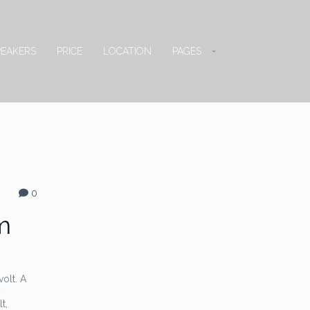
PEAKERS
PRICE
LOCATION
PAGES
0
m
olt. A
y
t,