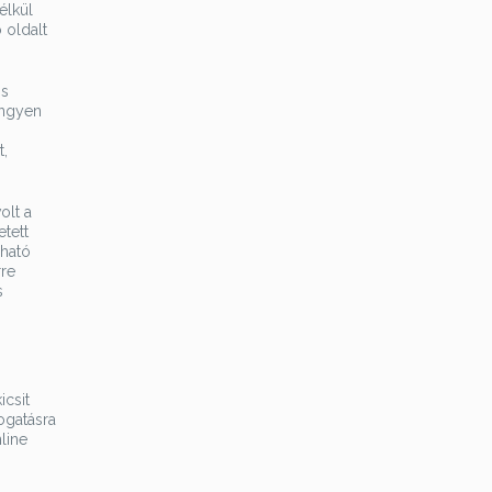
élkül
 oldalt
ös
ingyen
t,
olt a
tett
gható
rre
s
icsit
logatásra
line